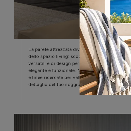
La parete attrezzata diventa il fulcro
dello spazio living: scopri soluzioni
versatili e di design per un ambiente
elegante e funzionale. Materiali pregiati
e linee ricercate per valorizzare ogni
dettaglio del tuo soggiorno.