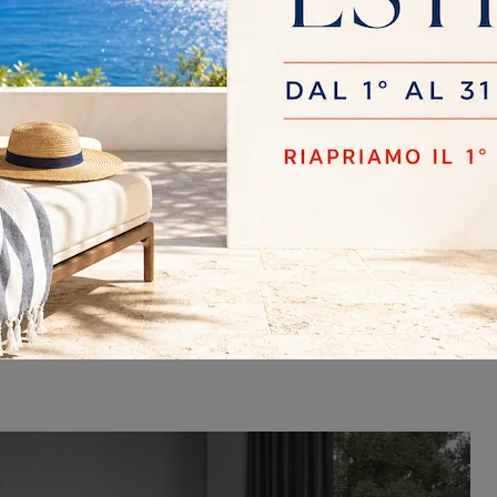
Trova il divano ideale per il tuo living,
scegliendo tra soluzioni lineari o componibili.
Lasciati avvolgere dal comfort e dall'eleganza
delle forme morbide, un’esperienza di relax
tutta da vivere.