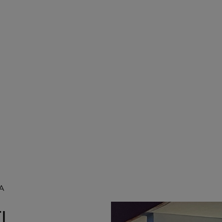
i
A
I