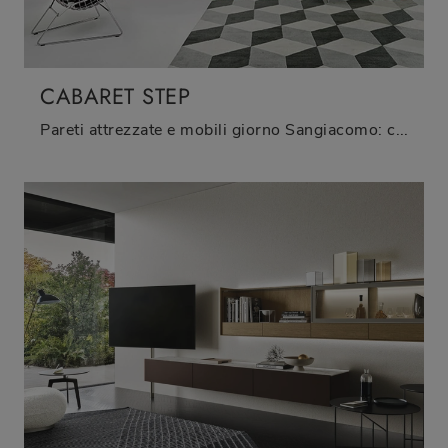
CABARET STEP
Pareti attrezzate e mobili giorno Sangiacomo: clicca e scopri il modello Cabaret Step e potrai impreziosire stanze moderne di ogni tipo.