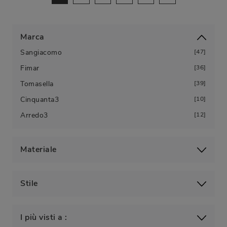
Marca
Sangiacomo
47
Fimar
36
Tomasella
39
Cinquanta3
10
Arredo3
12
Materiale
Stile
I più visti a :