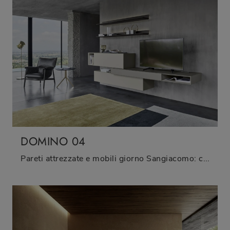
DOMINO 04
Pareti attrezzate e mobili giorno Sangiacomo: clicca e scopri il modello Domino 04 e potrai arricchire stanze moderne di ogni tipo.