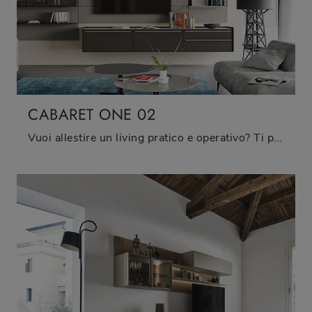
CABARET ONE 02
Vuoi allestire un living pratico e operativo? Ti presentiamo la parete attrezzata Cabaret One 02 Sangiacomo dalle linee decise moderne.