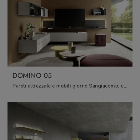
DOMINO 05
Pareti attrezzate e mobili giorno Sangiacomo: clicca e scopri il modello Domino 05 e potrai completare stanze moderne di ogni tipo.