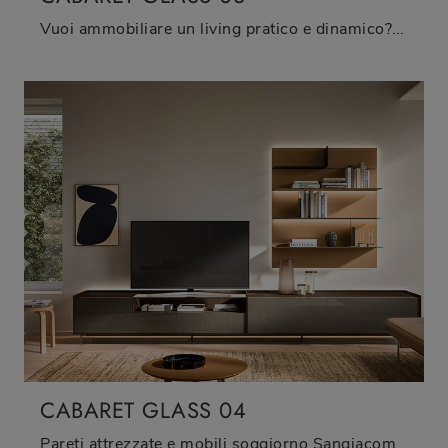
Vuoi ammobiliare un living pratico e dinamico? Ti offriamo la parete attrezzata Cabaret Glass 03 Sangiacomo dalle linee decise moderne.
CABARET GLASS 04
Pareti attrezzate e mobili soggiorno Sangiacomo: clicca e scopri il modello Cabaret Glass 04 e potrai completare stanze moderne di ogni tipo.