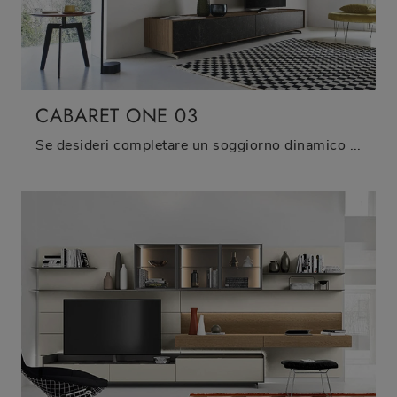
CABARET ONE 03
Se desideri completare un soggiorno dinamico e operativo dalle linee moderne, ti offriamo la parete attrezzata Cabaret One 03 Sangiacomo.