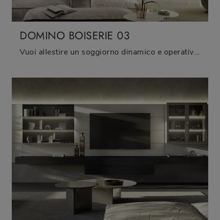
DOMINO BOISERIE 03
Vuoi allestire un soggiorno dinamico e operativo? Ti presentiamo la parete attrezzata Domino Boiserie 03 Sangiacomo dalle linee decise moderne.