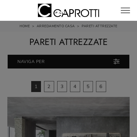
HOME
>
ARREDAMENTO CASA
>
PARETI ATTREZZATE
PARETI ATTREZZATE
NAVIGA PER
1
2
3
4
5
6