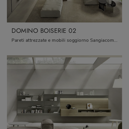
DOMINO BOISERIE 02
Pareti attrezzate e mobili soggiorno Sangiacomo: clicca e scopri il modello Domino Boiserie 02 e potrai valorizzare stanze moderne di ogni tipo.