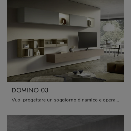
DOMINO 03
Vuoi progettare un soggiorno dinamico e operativo? Ti offriamo la parete attrezzata Domino 03 Sangiacomo dalle linee decise moderne.