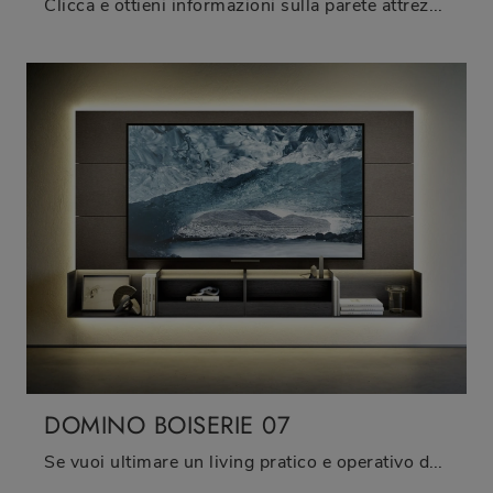
Clicca e ottieni informazioni sulla parete attrezzata Domino Boiserie 06 del brand Sangiacomo: è la soluzione dalle linee moderne ideale per te.
DOMINO BOISERIE 07
Se vuoi ultimare un living pratico e operativo dalle linee moderne, ti presentiamo la parete attrezzata Domino Boiserie 07 Sangiacomo.