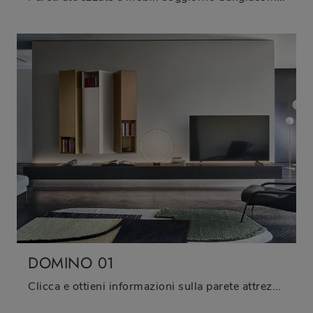
DOMINO 01
Clicca e ottieni informazioni sulla parete attrezzata Domino 01 dell'azienda Sangiacomo: è la soluzione dalle linee moderne ideale per te.