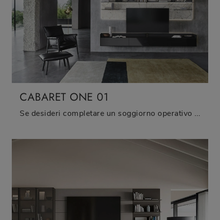
CABARET ONE 01
Se desideri completare un soggiorno operativo e pratico dalle linee moderne, ti presentiamo la parete attrezzata Cabaret One 01 Sangiacomo.