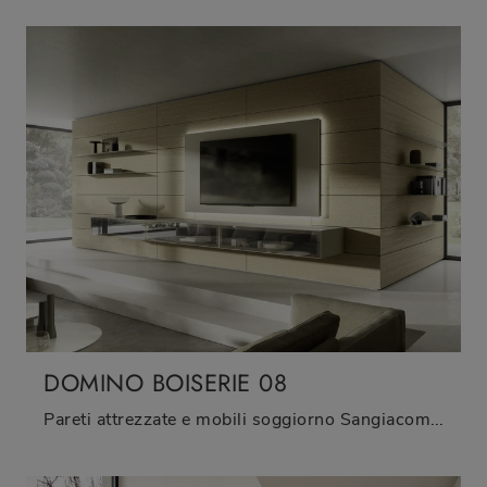
DOMINO BOISERIE 08
Pareti attrezzate e mobili soggiorno Sangiacomo: clicca e scopri il modello Domino Boiserie 08 e potrai completare stanze moderne di ogni tipo.