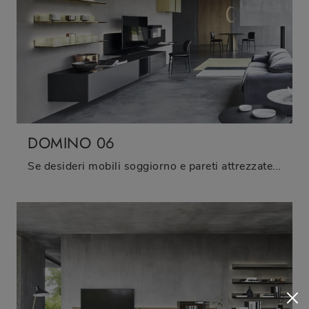
DOMINO 06
Se desideri mobili soggiorno e pareti attrezzate moderne, scegli il modello Domino 06 di Sangiacomo: clicca e scopri di più!