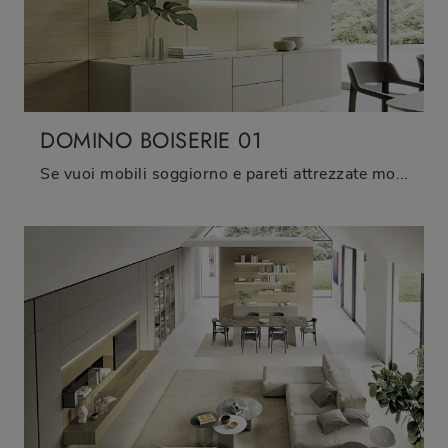
DOMINO BOISERIE 01
Se vuoi mobili soggiorno e pareti attrezzate moderne, scegli il modello Domino Boiserie 01 di Sangiacomo: clicca e ottieni informazioni!