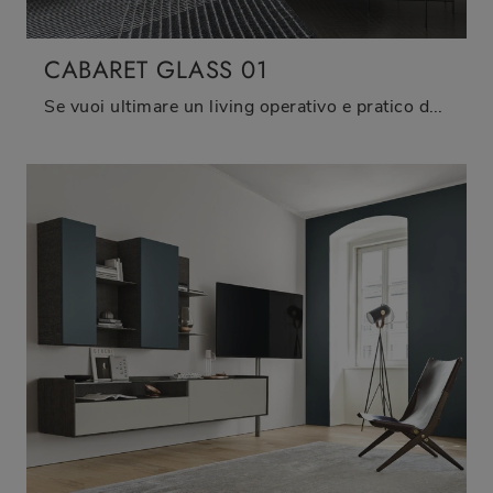
CABARET GLASS 01
Se vuoi ultimare un living operativo e pratico dalle linee moderne, ti offriamo la parete attrezzata Cabaret Glass 01 Sangiacomo.