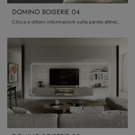
DOMINO BOISERIE 04
Clicca e ottieni informazioni sulla parete attrezzata Domino Boiserie 04 del marchio Sangiacomo: è la soluzione dalle linee moderne perfetta per te.