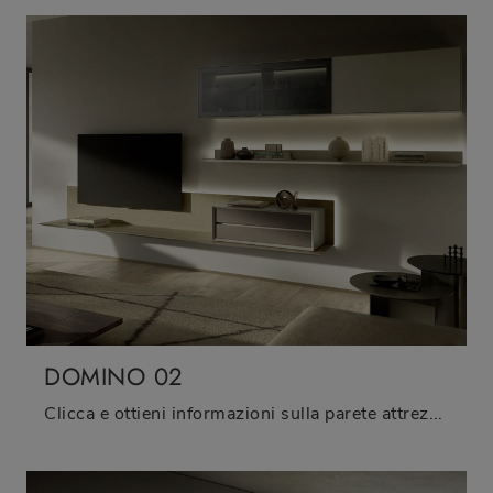
DOMINO 02
Clicca e ottieni informazioni sulla parete attrezzata Domino 02 del marchio Sangiacomo: è la soluzione dalle linee moderne ideale per te.