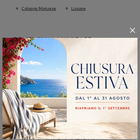
Cologno Monzese
Lissone
CONTINUA A NAVIGARE
Illuminazione Ideal Lux Brugherio
Illuminazione Ideal Lux Cernusco Sul Naviglio
Illuminazione Ideal Lux Cologno Monzese
Illuminazione Ideal Lux Lissone
RICHIEDI MAGGIORI
INFORMAZIONI