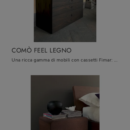
COMÒ FEEL LEGNO
Una ricca gamma di mobili con cassetti Fimar: i comodini moderni in legno, come Comò Feel Legno, sono tra le soluzioni più belle.