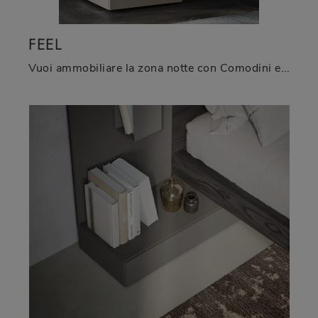
FEEL
Vuoi ammobiliare la zona notte con Comodini e cassettiere di Fimar? Eccoti il modello Feel in laccato opaco per spazi design.