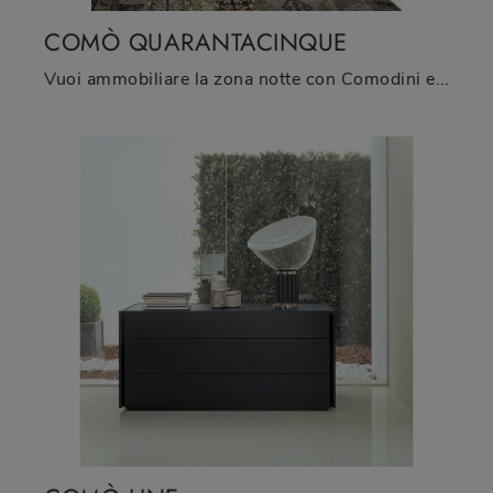
COMÒ QUARANTACINQUE
Vuoi ammobiliare la zona notte con Comodini e mobili con cassetti di Fimar? Eccoti il modello Comò Quarantacinque in legno per spazi design.