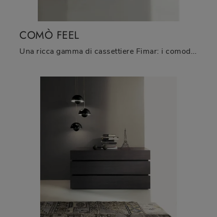
COMÒ FEEL
Una ricca gamma di cassettiere Fimar: i comodini design in laccato opaco, come Comò Feel, sono tra le proposte più belle.