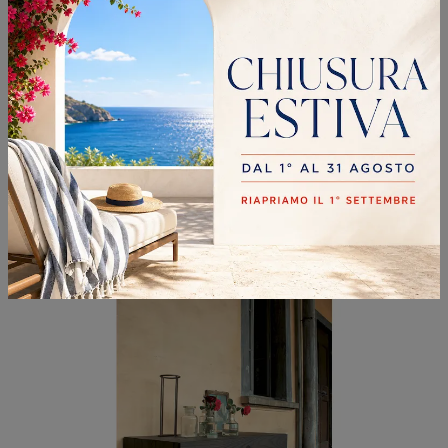
COMÒ ICARO
Se vuoi sapere di più sul modello Comò Icaro, clicca e scopri i Comodini e comò Fimar ideali per la tua zona notte.