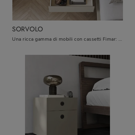
SORVOLO
Una ricca gamma di mobili con cassetti Fimar: i comodini moderni in laccato opaco, come Sorvolo, sono tra le proposte più belle.