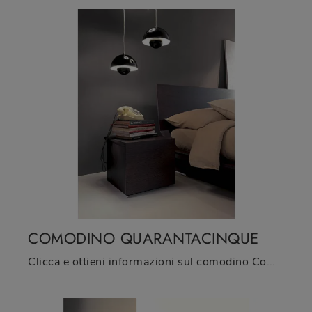
COMODINO QUARANTACINQUE
Clicca e ottieni informazioni sul comodino Comodino Quarantacinque: Comodini e cassettiere di Fimar sono ideali per spazi moderni.