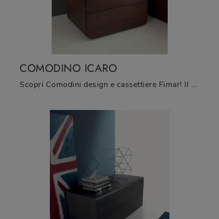
COMODINO ICARO
Scopri Comodini design e cassettiere Fimar! Il modello Comodino Icaro realizzato in legno è l'acquisto perfetto.