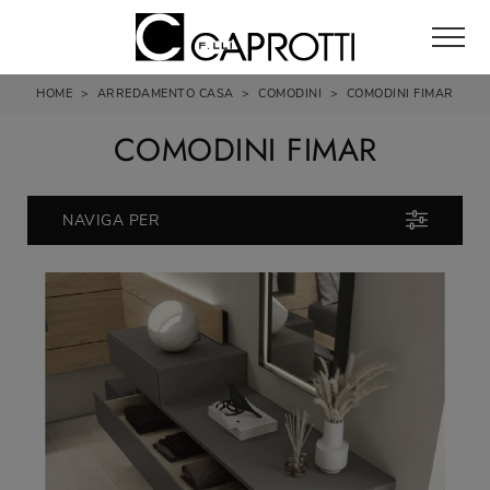
HOME
>
ARREDAMENTO CASA
>
COMODINI
>
COMODINI FIMAR
COMODINI FIMAR
NAVIGA PER