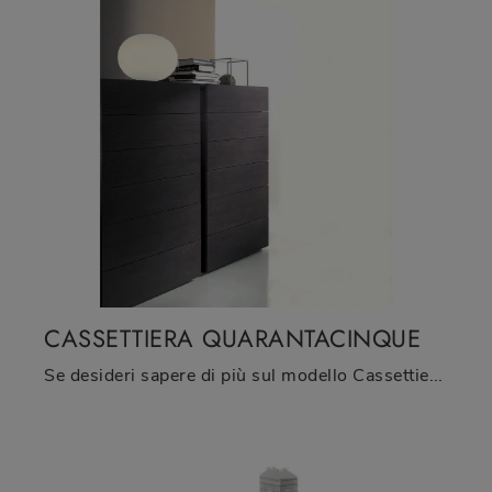
CASSETTIERA QUARANTACINQUE
Se desideri sapere di più sul modello Cassettiera Quarantacinque, clicca e scopri i Comodini e comò Fimar ideali per la tua camera da letto.