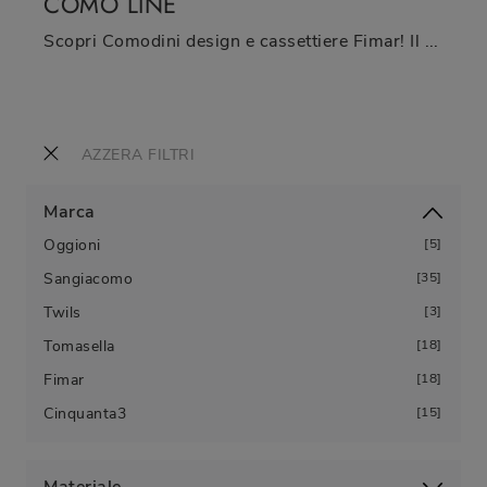
COMÒ LINE
Scopri Comodini design e cassettiere Fimar! Il modello Comò Line realizzato in legno è la soluzione ottimale.
AZZERA FILTRI
Marca
Oggioni
5
Sangiacomo
35
Twils
3
Tomasella
18
Fimar
18
Cinquanta3
15