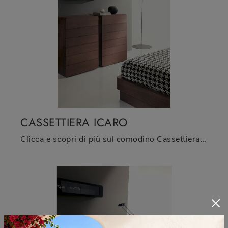
CASSETTIERA ICARO
Clicca e scopri di più sul comodino Cassettiera Icaro: Comodini e cassettiere di Fimar sono ideali per spazi design.