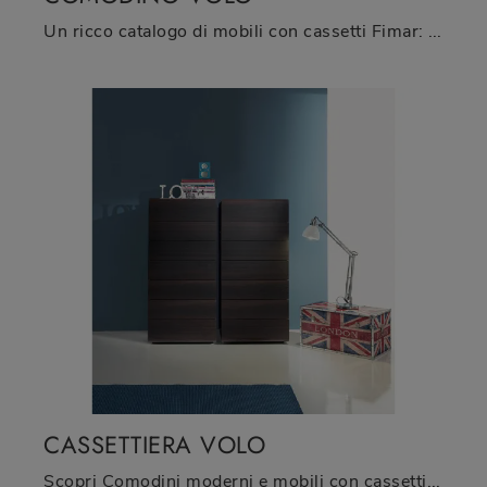
Un ricco catalogo di mobili con cassetti Fimar: i comodini design in legno, come Comodino Volo, sono tra le proposte più belle.
CASSETTIERA VOLO
Scopri Comodini moderni e mobili con cassetti Fimar! Il modello Cassettiera Volo realizzato in legno è il miglior acquisto.