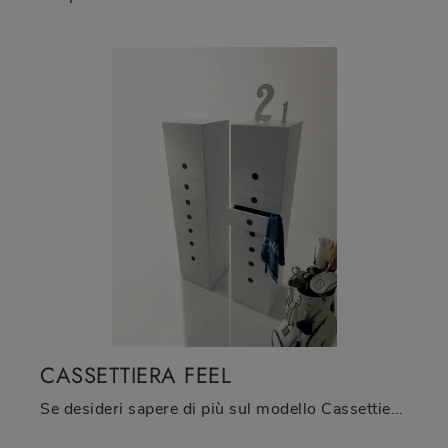
CASSETTIERA FEEL
Se desideri sapere di più sul modello Cassettiera Feel, clicca e scopri i Comodini e comò Fimar ideali per la tua zona notte.