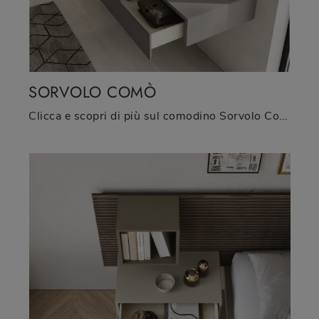
SORVOLO COMÒ
Clicca e scopri di più sul comodino Sorvolo Comò: Comodini e cassettiere di Fimar sono ideali per spazi design.