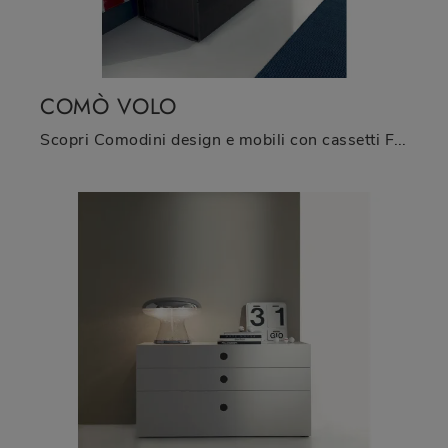
COMÒ VOLO
Scopri Comodini design e mobili con cassetti Fimar! Il modello Comò Volo costruito in legno è la soluzione ottimale.