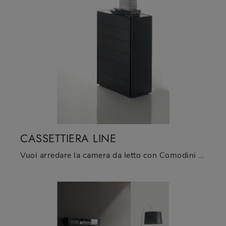
CASSETTIERA LINE
Vuoi arredare la camera da letto con Comodini e mobili con cassetti di Fimar? Ti presentiamo il modello Cassettiera Line in legno per spazi moderni.