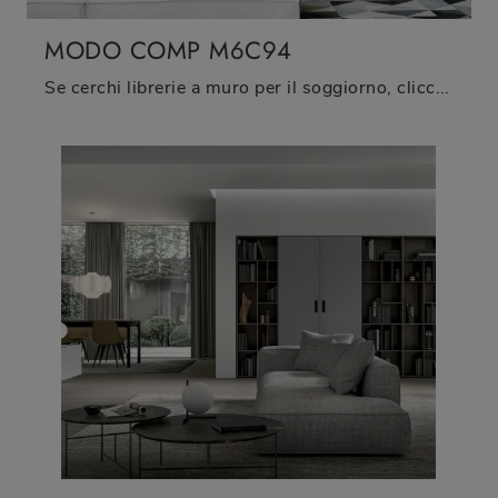
MODO COMP M6C94
Se cerchi librerie a muro per il soggiorno, clicca e scopri le nostre soluzioni moderne: il modello Modo Comp M6C94 Sangiacomo ti sta aspettando!