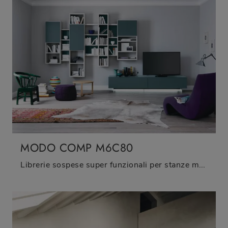
MODO COMP M6C80
Librerie sospese super funzionali per stanze moderne: ottieni informazioni sul modello Modo Comp M6C80 della marca Sangiacomo!