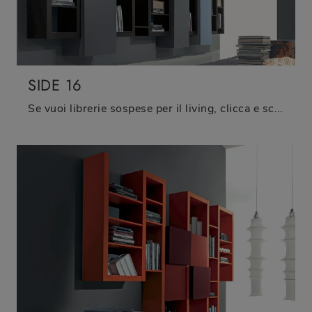
SIDE 16
Se vuoi librerie sospese per il living, clicca e scopri le nostre soluzioni design: il modello Side 16 Fimar ti sta aspettando!