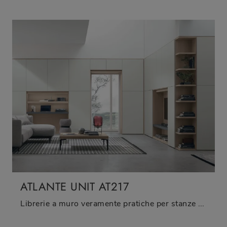
ATLANTE UNIT AT217
Librerie a muro veramente pratiche per stanze moderne: ottieni informazioni sul modello Atlante UNIT AT217 della firma Tomasella!