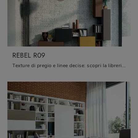
REBEL R09
Texture di pregio e linee decise: scopri la libreria Rebel R09 di Fimar tra le più originali Librerie moderne sospese.