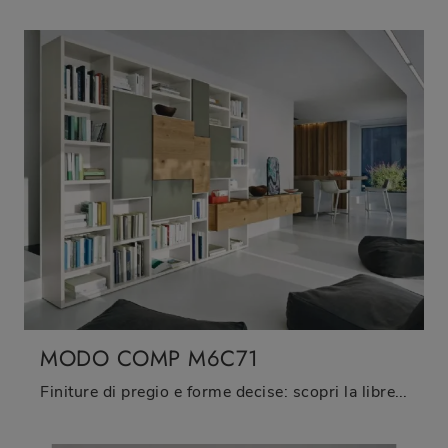
MODO COMP M6C71
Finiture di pregio e forme decise: scopri la libreria Modo Comp M6C71 di Sangiacomo tra le più esclusive Librerie moderne a muro.