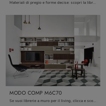
Materiali di pregio e forme decise: scopri la libreria Modo Comp M6C69 di Sangiacomo tra le più esclusive Librerie moderne a muro.
MODO COMP M6C70
Se vuoi librerie a muro per il living, clicca e scopri le nostre soluzioni moderne: il modello Modo Comp M6C70 Sangiacomo ti aspetta!