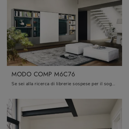
MODO COMP M6C76
Se sei alla ricerca di librerie sospese per il soggiorno, clicca e scopri le nostre soluzioni moderne: il modello Modo Comp M6C76 Sangiacomo ti ...