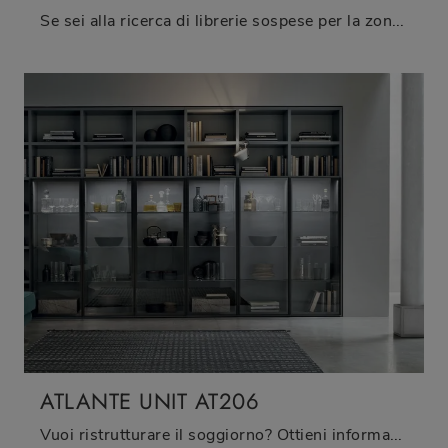
Se sei alla ricerca di librerie sospese per la zona giorno, clicca e scopri le nostre soluzioni design: il modello Edis 06 Fimar ti aspetta!
ATLANTE UNIT AT206
Vuoi ristrutturare il soggiorno? Ottieni informazioni sulle librerie moderne a muro e arreda i tuoi interni con il modello Atlante UNIT AT206.