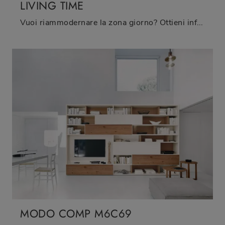
LIVING TIME
Vuoi riammodernare la zona giorno? Ottieni informazioni sulle librerie moderne a muro e arreda i tuoi spazi con il modello Living Time.
MODO COMP M6C69