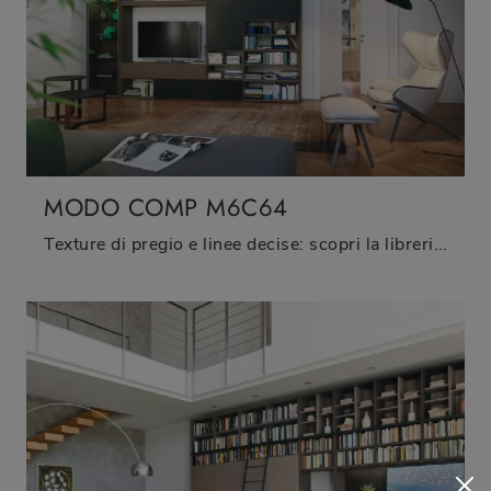
MODO COMP M6C64
Texture di pregio e linee decise: scopri la libreria Modo Comp M6C64 di Sangiacomo tra le più esclusive Librerie moderne a muro.