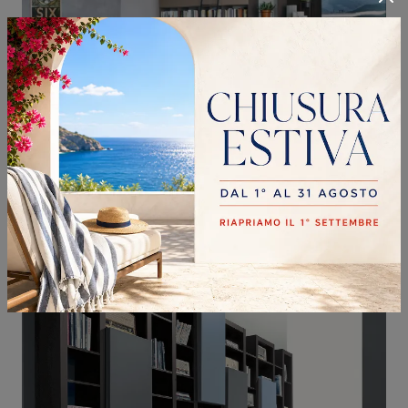
MODO COMP M6C68
Clicca e scopri le Librerie a muro moderne! Il modello Modo Comp M6C68 Sangiacomo saprà completare un soggiorno dinamico e operativo.