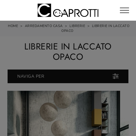
HOME
>
ARREDAMENTO CASA
>
LIBRERIE
>
LIBRERIE IN LACCATO
OPACO
LIBRERIE IN LACCATO
OPACO
NAVIGA PER