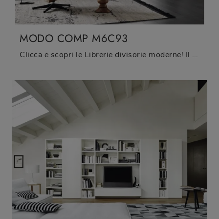
MODO COMP M6C93
Clicca e scopri le Librerie divisorie moderne! Il modello Modo Comp M6C93 Sangiacomo saprà completare un soggiorno pratico e operativo.