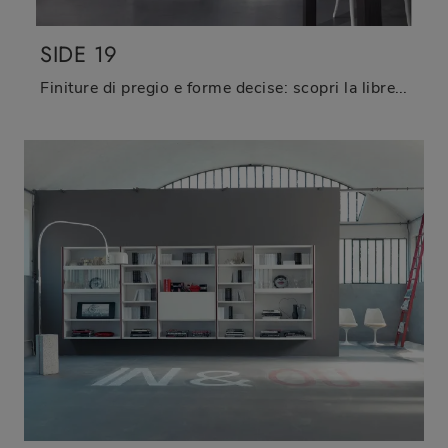
SIDE 19
Finiture di pregio e forme decise: scopri la libreria Side 19 di Fimar tra le più esclusive Librerie design a muro.