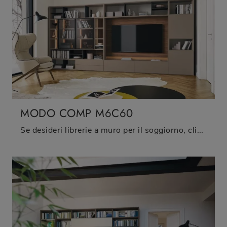
MODO COMP M6C60
Se desideri librerie a muro per il soggiorno, clicca e scopri le nostre soluzioni moderne: il modello Modo Comp M6C60 Sangiacomo ti attende!