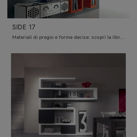
SIDE 17
Materiali di pregio e forme decise: scopri la libreria Side 17 di Fimar tra le più belle Librerie design sospese.