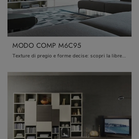
MODO COMP M6C95
Texture di pregio e forme decise: scopri la libreria Modo Comp M6C95 di Sangiacomo tra le più belle Librerie moderne componibili.