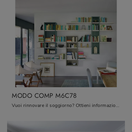
MODO COMP M6C78
Vuoi rinnovare il soggiorno? Ottieni informazioni sulle librerie moderne sospese e arreda i tuoi locali con il modello Modo Comp M6C78.