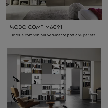
MODO COMP M6C91
Librerie componibili veramente pratiche per stanze moderne: scopri di più sul modello Modo Comp M6C91 dell'azienda Sangiacomo!