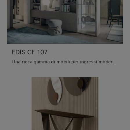
EDIS CF 107
Una ricca gamma di mobili per ingressi moderni: il modello Edis CF 107 Fimar in legno ti attende per completare l'arredamento.