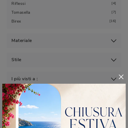
Riflessi
4
Tomasella
7
Birex
16
Materiale
Stile
I più visti a :