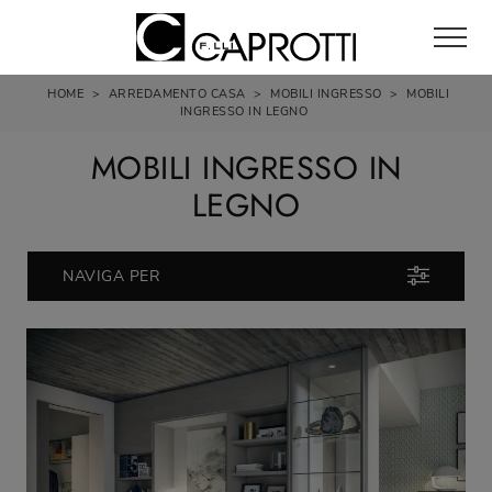
HOME
>
ARREDAMENTO CASA
>
MOBILI INGRESSO
>
MOBILI
INGRESSO IN LEGNO
MOBILI INGRESSO IN
LEGNO
NAVIGA PER