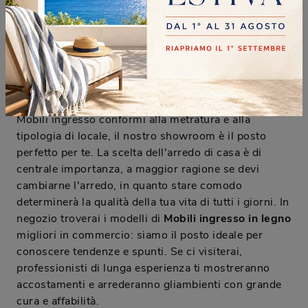
MOBILI INGRESSO IN LEGNO
Saremo in grado di darti supporto per personalizzare
alla perfezione gli spazi indoor e considerare
glimateriali dell'arredamento, garantendoti
unaconsulenza per la verifica delle misure e
trasporto e montaggio. Se desideri composizioni di
Mobili ingresso conformi alla metratura e alla
tipologia di locale, il nostro showroom è il posto
perfetto per te. La scelta dell'arredo di casa è di
centrale importanza, a maggior ragione se devi
cambiarne l'arredo, in quanto stare comodo
determinerà la qualità della tua vita di tutti i giorni. In
negozio troverai i modelli di
Mobili ingresso
in legno
migliori in commercio: siamo il posto ideale per
conoscere tendenze e spunti. Se ci visiterai,
professionisti di lunga esperienza ti mostreranno
accostamenti e arrederanno gliambienti con grande
cura e affabilità.