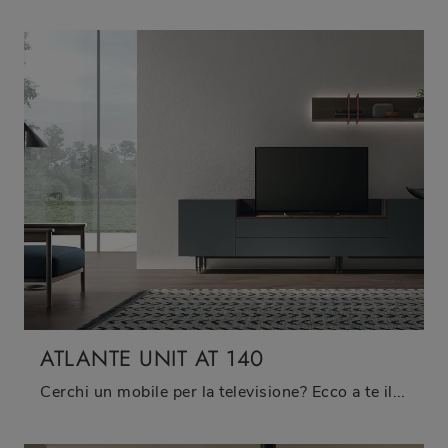
ATLANTE UNIT AT 140
Cerchi un mobile per la televisione? Ecco a te il modello Atlante Unit AT 140 di Tomasella in melaminico, pensato per spazi moderni.