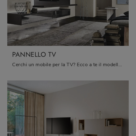
PANNELLO TV
Cerchi un mobile per la TV? Ecco a te il modello Pannello TV di Sangiacomo in laccato opaco, perfetto per spazi moderni.