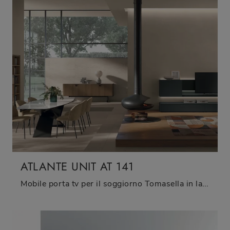
ATLANTE UNIT AT 141
Mobile porta tv per il soggiorno Tomasella in laccato opaco: clicca e scopri di più sul modello Atlante UNIT AT 141, perfetto per spazi moderni.