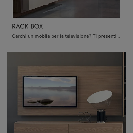
RACK BOX
Cerchi un mobile per la televisione? Ti presentiamo il modello Rack Box di Fimar in laccato opaco, perfetto per spazi moderni.