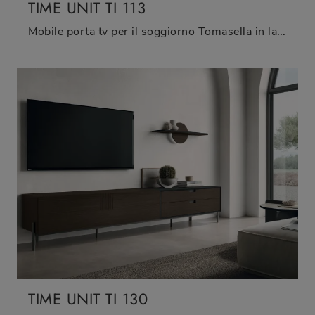
TIME UNIT TI 113
Mobile porta tv per il soggiorno Tomasella in laccato opaco: clicca e scopri di più sul modello TIME UNIT TI 113, perfetto per spazi moderni.
TIME UNIT TI 130