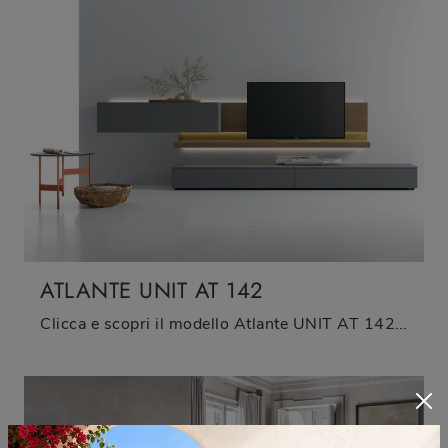
ATLANTE UNIT AT 142
Clicca e scopri il modello Atlante UNIT AT 142 Tomasella: questo mobile per la televisione in laccato opaco è tra le più originali soluzioni per il ...