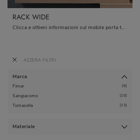
RACK WIDE
Clicca e ottieni informazioni sul mobile porta tv Rack Wide di Fimar: realizzato in legno, ben si inserisce in spazi moderni.
AZZERA FILTRI
Marca
Fimar
6
Sangiacomo
10
Tomasella
13
Materiale