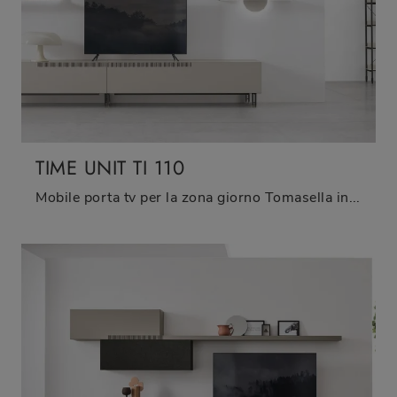
TIME UNIT TI 110
Mobile porta tv per la zona giorno Tomasella in melaminico: clicca e ottieni informazioni sul modello TIME UNIT TI 110, pensato per spazi moderni.