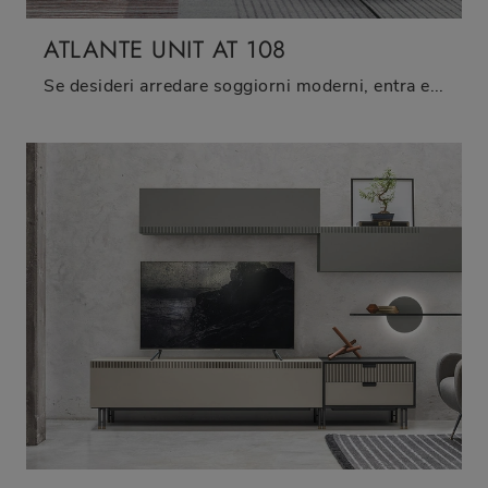
ATLANTE UNIT AT 108
Se desideri arredare soggiorni moderni, entra e scopri il mobile porta tv Atlante UNIT AT 108 della marca Tomasella, fatto in legno