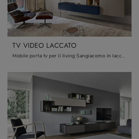
TV VIDEO LACCATO
Mobile porta tv per il living Sangiacomo in laccato opaco: clicca e ottieni informazioni sul modello Tv Video Laccato, pensato per spazi moderni.