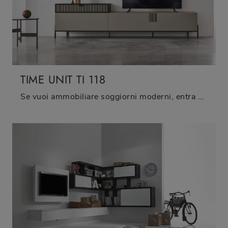
TIME UNIT TI 118
Se vuoi ammobiliare soggiorni moderni, entra e scopri il mobile porta tv TIME UNIT TI 118 della firma Tomasella, prodotto in melaminico