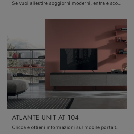
Se vuoi allestire soggiorni moderni, entra e scopri il mobile porta tv TIME UNIT TI 130 della firma Tomasella, fatto in melaminico
ATLANTE UNIT AT 104
Clicca e ottieni informazioni sul mobile porta tv Atlante Unit AT 104 di Tomasella: realizzato in melaminico, ben si inserisce in spazi moderni.