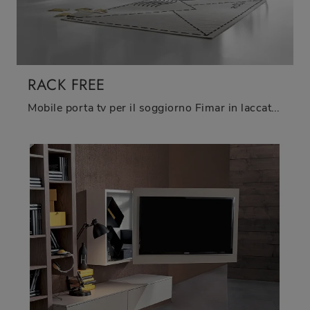
RACK FREE
Mobile porta tv per il soggiorno Fimar in laccato opaco: clicca e ottieni informazioni sul modello Rack Free, ideale per spazi moderni.