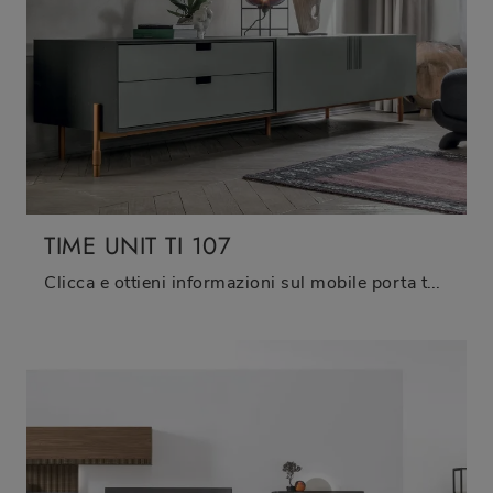
TIME UNIT TI 107
Clicca e ottieni informazioni sul mobile porta tv TIME UNIT TI 107 di Tomasella: realizzato in melaminico, è la scelta ideale per spazi moderni.