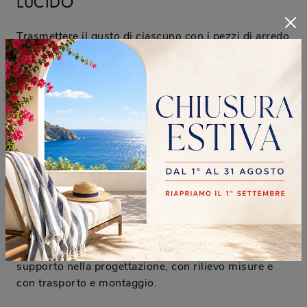
LUCIDO
Trasmettere il gusto di ciascuno con i pezzi di arredo
non sarà più un problema per merito delle
composizioni arredative
in laccato lucido
disponibili
in showroom, disegnate per trovare soluzioni alle
richieste personali. Le composizioni arredative
personalizzano gli spazi indoor, per questo bisogna
valutare con cura gli arredamenti. Proponiamo una
vasta scelta di prodotti in diverse finiture belle da
vedere, tra cui puoi valutare pure molteplici Mobili
sospesi
in laccato lucido
. Se desideri soluzioni
arredative con
Mobili sospesi
nelle diverse finiture
belle e resistenti, non farti scappare l'occasione di
visitarci. Con lo scopo di garantire la totale
soddisfazione per laclientela, diamo unservizio di
supporto nella progettazione, con rilievo misure e
con trasporto e montaggio.