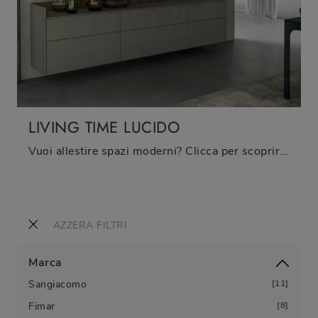
LIVING TIME LUCIDO
Vuoi allestire spazi moderni? Clicca per scoprire il mobile soggiorno Living Time Lucido in laccato lucido della firma Arredo3!
AZZERA FILTRI
Marca
Sangiacomo
11
Fimar
8