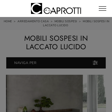
HOME
>
ARREDAMENTO CASA
>
MOBILI SOSPESI
>
MOBILI SOSPESI IN
LACCATO LUCIDO
MOBILI SOSPESI IN
LACCATO LUCIDO
NAVIGA PER