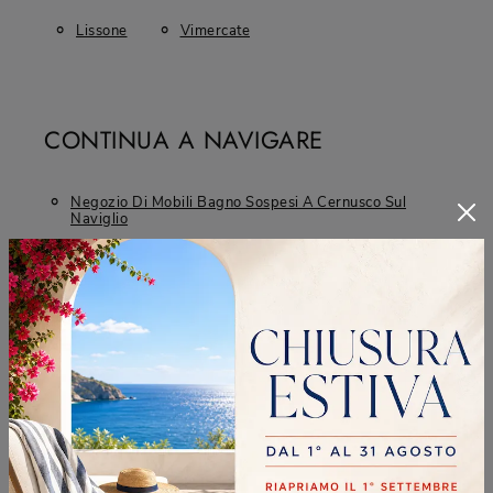
Lissone
Vimercate
CONTINUA A NAVIGARE
Negozio Di Mobili Bagno Sospesi A Cernusco Sul
Naviglio
Negozio Di Mobili Bagno Sospesi A Cinisello
Balsamo
Negozio Di Mobili Bagno Sospesi A Lissone
Negozio Di Mobili Bagno Sospesi A Vimercate
Arredo Bagno Puntotre Cernusco Sul Naviglio
Arredo Bagno Puntotre Cinisello Balsamo