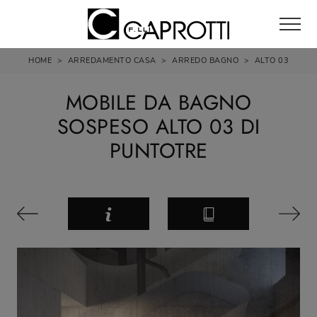
HOME
>
ARREDAMENTO CASA
>
ARREDO BAGNO
>
ALTO 03
MOBILE DA BAGNO
SOSPESO ALTO 03 DI
PUNTOTRE