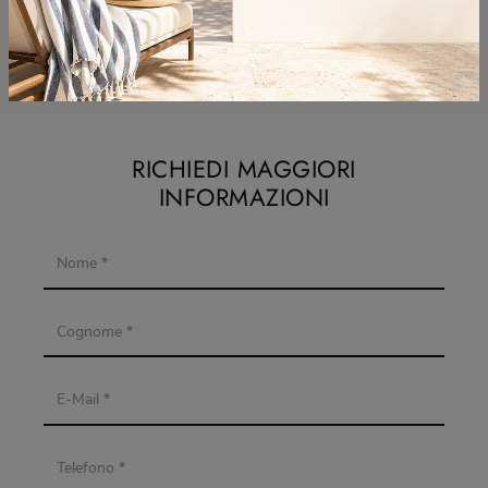
Arredo Bagno Puntotre Lissone
Arredo Bagno Puntotre Vimercate
RICHIEDI MAGGIORI
INFORMAZIONI