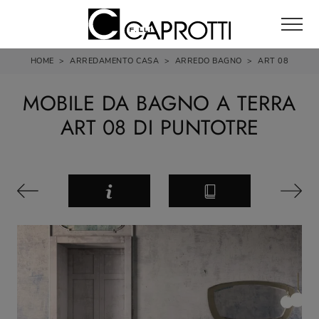
HOME
>
ARREDAMENTO CASA
>
ARREDO BAGNO
>
ART 08
MOBILE DA BAGNO A TERRA
ART 08 DI PUNTOTRE