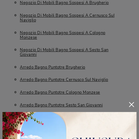
Negozio Di Mobili Bagno Sospesi A Brugherio
Negozio Di Mobili Bagno Sospesi A Cernusco Sul
Naviglio
Negozio Di Mobili Bagno Sospesi A Cologno
Monzese
Negozio Di Mobili Bagno Sospesi A Sesto San
Giovanni
Arredo Bagno Puntotre Brugherio
Arredo Bagno Puntotre Cernusco Sul Naviglio
Arredo Bagno Puntotre Cologno Monzese
Arredo Bagno Puntotre Sesto San Giovanni
RICHIEDI MAGGIORI