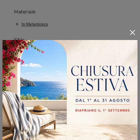
Materiale
In Melaminico
Stile
Moderno
I più visti a :
Cernusco Sul Naviglio
Lissone
Monza
Vimercate
CONTINUA A NAVIGARE