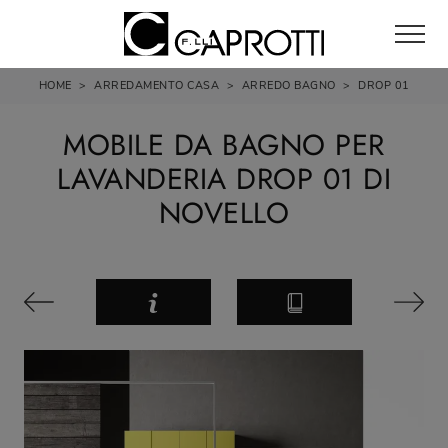
HOME
>
ARREDAMENTO CASA
>
ARREDO BAGNO
>
DROP 01
MOBILE DA BAGNO PER
LAVANDERIA DROP 01 DI
NOVELLO