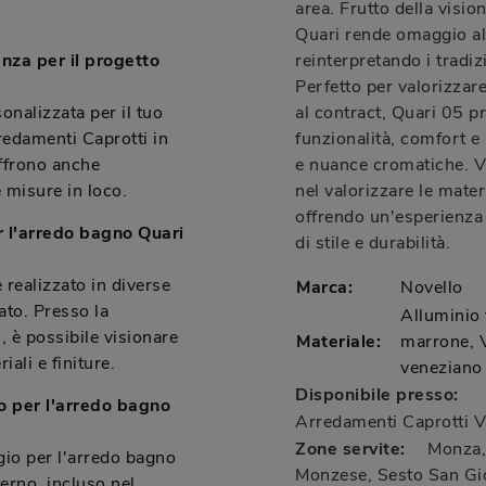
area. Frutto della visio
Quari rende omaggio all
nza per il progetto
reinterpretando i tradiz
Perfetto per valorizzar
nalizzata per il tuo
al contract, Quari 05 
edamenti Caprotti in
funzionalità, comfort e
ffrono anche
e nuance cromatiche. V
e misure in loco.
nel valorizzare le mater
offrendo un'esperienza 
r l'arredo bagno Quari
di stile e durabilità.
realizzato in diverse
Marca:
Novello
ato. Presso la
Alluminio 
 è possibile visionare
Materiale:
marrone, V
iali e finiture.
veneziano 
Disponibile presso:
o per l'arredo bagno
Arredamenti Caprotti
V
Zone servite:
Monza, 
gio per l'arredo bagno
Monzese, Sesto San Gio
erno, incluso nel