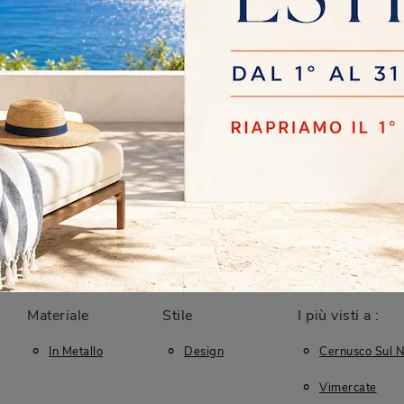
rvizio di smaltimento
no il nuovo arredo,
izio aggiuntivo per
Materiale
Stile
I più visti a :
In Metallo
Design
Cernusco Sul N
Vimercate