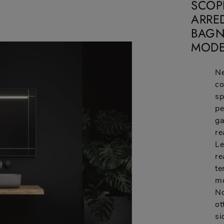
SCOP
ARRE
BAGN
MODE
Ne
co
sp
pe
ga
re
Le
re
te
mo
No
ot
si