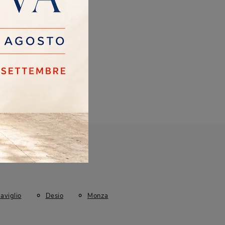
aviglio
Desio
Monza