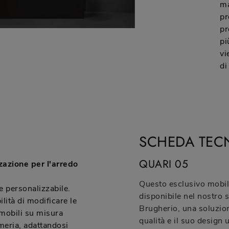
ma
pr
pr
pi
vi
di
SCHEDA TEC
QUARI 05
zazione per l'arredo
Questo esclusivo mobil
 personalizzabile.
disponibile nel nostro
lità di modificare le
Brugherio, una soluzion
 mobili su misura
qualità e il suo design
ameria, adattandosi