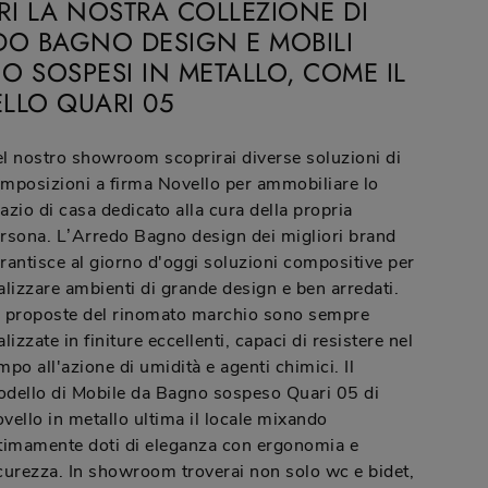
RI LA NOSTRA COLLEZIONE DI
DO BAGNO DESIGN E MOBILI
O SOSPESI IN METALLO, COME IL
LLO QUARI 05
l nostro showroom scoprirai diverse soluzioni di
mposizioni a firma Novello per ammobiliare lo
azio di casa dedicato alla cura della propria
rsona. L’Arredo Bagno design dei migliori brand
rantisce al giorno d'oggi soluzioni compositive per
alizzare ambienti di grande design e ben arredati.
 proposte del rinomato marchio sono sempre
alizzate in finiture eccellenti, capaci di resistere nel
mpo all'azione di umidità e agenti chimici. Il
dello di Mobile da Bagno sospeso Quari 05 di
vello in metallo ultima il locale mixando
timamente doti di eleganza con ergonomia e
curezza. In showroom troverai non solo wc e bidet,