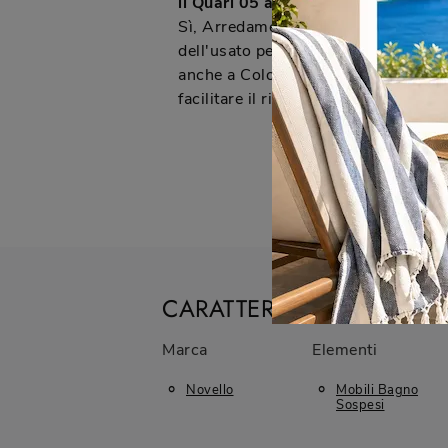
il Quari 05 a Cologno Monzese?
Sì, Arredamenti Caprotti offre il se
dell'usato per i clienti che acquista
anche a Cologno Monzese. È un serv
facilitare il rinnovo del tuo bagno.
CARATTERISTICHE
Marca
Elementi
Novello
Mobili Bagno
Sospesi