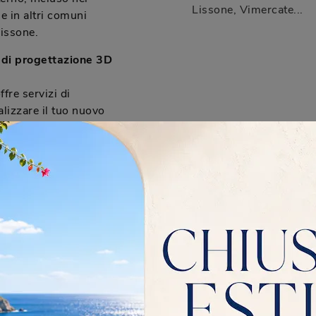
Lissone, Vimercate...
e in altri comuni
issone.
i di progettazione 3D
fre servizi di
alizzare il tuo nuovo
zio include anche la
essario.
ipali del mobile lavabo
 05 di Novello?
e sospeso o a terra,
semincasso. Gli
e semplice, con LED
o funzionalità e design
redo bagno acquistando