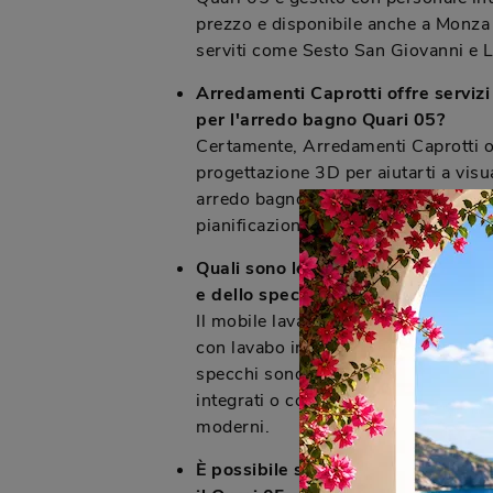
prezzo e disponibile anche a Monza 
serviti come Sesto San Giovanni e L
Arredamenti Caprotti offre serviz
per l'arredo bagno Quari 05?
Certamente, Arredamenti Caprotti of
progettazione 3D per aiutarti a visu
arredo bagno Quari 05. Questo servi
pianificazione degli impianti, se nec
Quali sono le caratteristiche princ
e dello specchio nel modello Quari
Il mobile lavabo Quari 05 può esser
con lavabo integrato, d'appoggio o 
specchi sono disponibili in version
integrati o con contenitore, offrend
moderni.
È possibile smaltire il vecchio ar