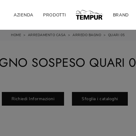
AZIENDA
PRODOTTI
BRAND
HOME
>
ARREDAMENTO CASA
>
ARREDO BAGNO
>
QUARI 05
AGNO SOSPESO QUARI 0
Richiedi Informazioni
Sfoglia i cataloghi