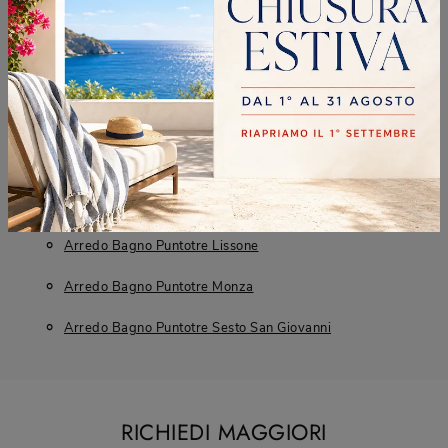
Negozio Di Mobili Bagno Sospesi A Cernusco Sul
Naviglio
Negozio Di Mobili Bagno Sospesi A Lissone
Negozio Di Mobili Bagno Sospesi A Monza
Negozio Di Mobili Bagno Sospesi A Sesto San
Giovanni
Arredo Bagno Puntotre Cernusco Sul Naviglio
Arredo Bagno Puntotre Lissone
Arredo Bagno Puntotre Monza
Arredo Bagno Puntotre Sesto San Giovanni
RICHIEDI MAGGIORI