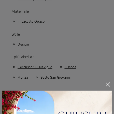
Materiale
In Laccato Opaco
Stile
Design
I più visti a :
Cernusco Sul Naviglio
Lissone
Monza
Sesto San Giovanni
CONTINUA A NAVIGARE