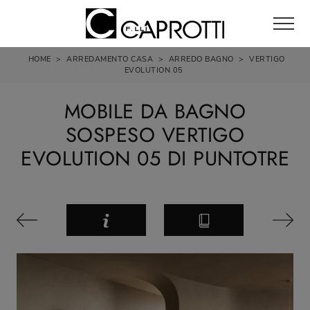
HOME
>
ARREDAMENTO CASA
>
ARREDO BAGNO
>
VERTIGO
EVOLUTION 05
MOBILE DA BAGNO
SOSPESO VERTIGO
EVOLUTION 05 DI PUNTOTRE