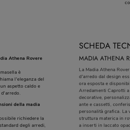
co
SCHEDA TEC
MADIA ATHENA 
madia Athena Rovere
La Madia Athena Rover
masella è
d'arredo dal design esse
chiama l'eleganza del
ora esposta e disponib
 un aspetto caldo e
Arredamenti Caprotti a 
 d'arredo.
decorative, personalizz
nsioni della madia
ante e cassetti, confer
personalità grafica. La
ssibile richiedere la
struttura materica in 
tandard degli arredi,
a inserti in laccato opa