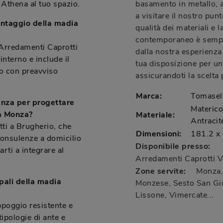
 Athena al tuo spazio.
basamento in metallo, a
a visitare il nostro pun
ontaggio della madia
qualità dei materiali e l
contemporaneo è sempr
 Arredamenti Caprotti
dalla nostra esperienza 
nterno e include il
tua disposizione per u
to con preavviso
assicurandoti la scelta 
Marca:
Tomasel
enza per progettare
Materic
 a Monza?
Materiale:
Antracit
tti a Brugherio, che
Dimensioni:
181.2 x
consulenze a domicilio
Disponibile presso:
rti a integrare al
Arredamenti Caprotti
V
Zone servite:
Monza, 
ipali della madia
Monzese, Sesto San Gio
Lissone, Vimercate...
poggio resistente e
ipologie di ante e