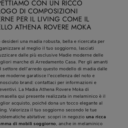
SPETTIAMO CON UN RICCO
LOGO DI COMPOSIZIONI
NE PER IL LIVING COME IL
LLO ATHENA ROVERE MOKA
 desideri una madia robusta, bella e ricercata per
ganizzare al meglio il tuo soggiorno, lasciati
uzzicare dalle più esclusive Madie moderne delle
gliori marche di Arredamento Casa. Per gli amanti
l settore dell'arredo questo modello di madia dalle
nee moderne garatisce l'eccellenza del noto e
nosciuto brand: contattaci per informazioni e
eventivi. La Madia Athena Rovere Moka di
masella qui presente realizzata in melaminico è il
glior acquisto, poiché dona un tocco elegante al
ving. Valorizza il tuo soggiorno secondo le tue
oblematiche abitative: scopri in negozio
una ricca
mma di mobili soggiorno
, anche in melaminico