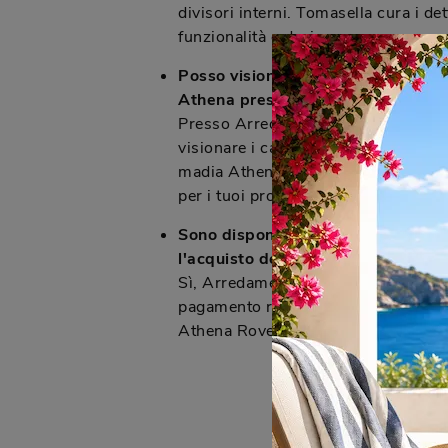
divisori interni. Tomasella cura i det
funzionalità e design.
Posso visionare i campioni di finit
Athena presso il negozio vicino a 
Presso Arredamenti Caprotti, vicino
visionare i campioni dei materiali e d
madia Athena. Il negozio offre una
per i tuoi progetti d'arredo.
Sono disponibili formule di pagam
l'acquisto della madia Athena?
Sì, Arredamenti Caprotti offre diver
pagamento rateizzate per agevolare 
Athena Rovere Moka e degli altri arr