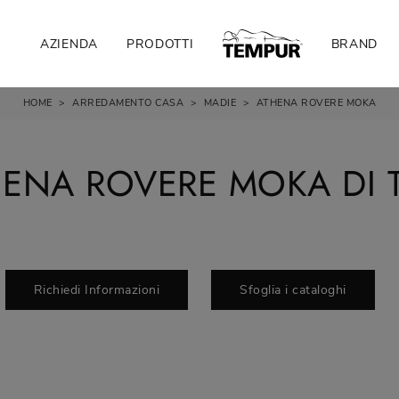
AZIENDA
PRODOTTI
BRAND
HOME
>
ARREDAMENTO CASA
>
MADIE
>
ATHENA ROVERE MOKA
HENA ROVERE MOKA DI 
Richiedi Informazioni
Sfoglia i cataloghi