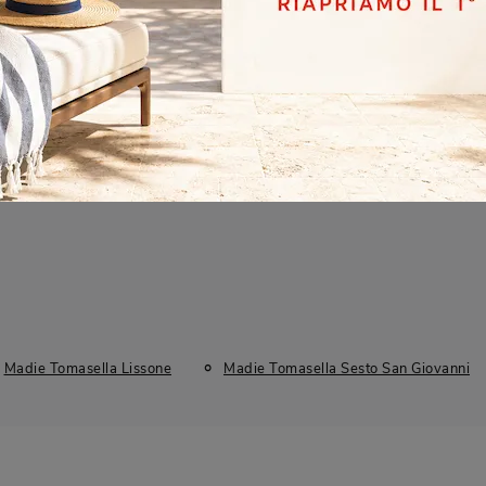
Stile
I più visti a :
Moderne
Cinisello Balsamo
Lissone
S
Madie Tomasella Lissone
Madie Tomasella Sesto San Giovanni