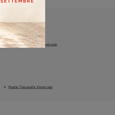
esto San Giovanni
Vimercate
Madie Tomasella Vimercate