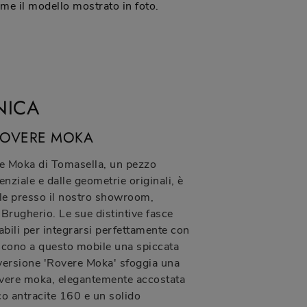
me il modello mostrato in foto.
NICA
ROVERE MOKA
e Moka di Tomasella, un pezzo
nziale e dalle geometrie originali, è
ile presso il nostro showroom,
Brugherio. Le sue distintive fasce
abili per integrarsi perfettamente con
iscono a questo mobile una spiccata
 versione 'Rovere Moka' sfoggia una
rovere moka, elegantemente accostata
co antracite 160 e un solido