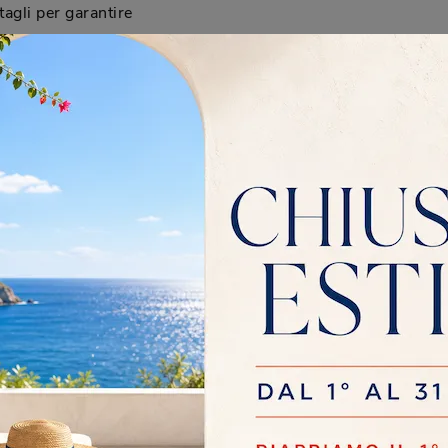
tagli per garantire
ura per la madia
Desio?
 a Desio, puoi
elle finiture per la tua
 materioteca completa
ento rateizzate per
se formule di
l'acquisto della madia
edi.