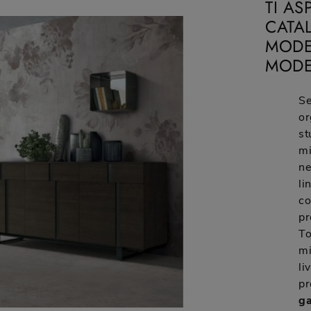
TI A
CATA
MODER
MODE
Se
or
st
mi
ne
li
co
pr
To
mi
li
pr
ga