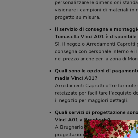
personalizzare le dimensioni standar
visionare i campioni di materiali in
progetto su misura.
Il servizio di consegna e montaggi
Tomasella Vinci A01 è disponibile
Sì, il negozio Arredamenti Caprotti g
consegna con personale interno e il
nel prezzo anche per la zona di Mon
Quali sono le opzioni di pagamento
madia Vinci A01?
Arredamenti Caprotti offre formule
rateizzate per facilitare l'acquisto d
il negozio per maggiori dettagli.
Quali servizi di progettazione sono
Vinci A01 a Brugherio?
A Brugherio, Arredamenti Caprotti of
progettazione 3D e consulenze a do