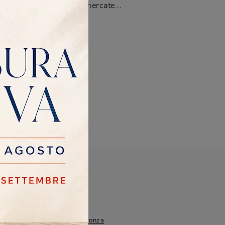
Naviglio, Lissone, Vimercate...
alsamo
Desio
Monza