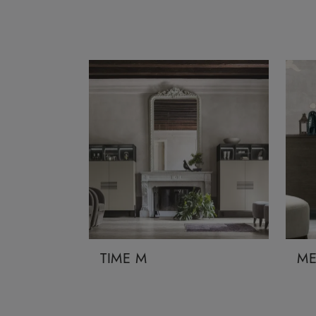
TIME M
ME