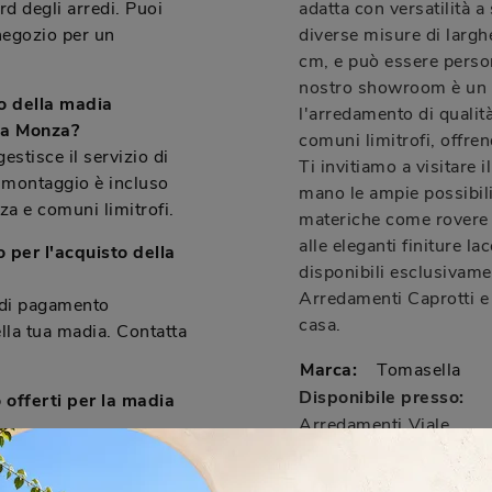
d degli arredi. Puoi
adatta con versatilità a 
 negozio per un
diverse misure di largh
cm, e può essere perso
nostro showroom è un p
o della madia
l'arredamento di qualit
 a Monza?
comuni limitrofi, offre
estisce il servizio di
Ti invitiamo a visitare 
 montaggio è incluso
mano le ampie possibili
za e comuni limitrofi.
materiche come rovere 
alle eleganti finiture l
 per l'acquisto della
disponibili esclusivame
Arredamenti Caprotti e 
 di pagamento
casa.
ella tua madia. Contatta
Marca:
Tomasella
Disponibile presso:
 offerti per la madia
Arredamenti
Viale
Caprotti
Lombardia
fre servizi di
59
,
micilio per la madia