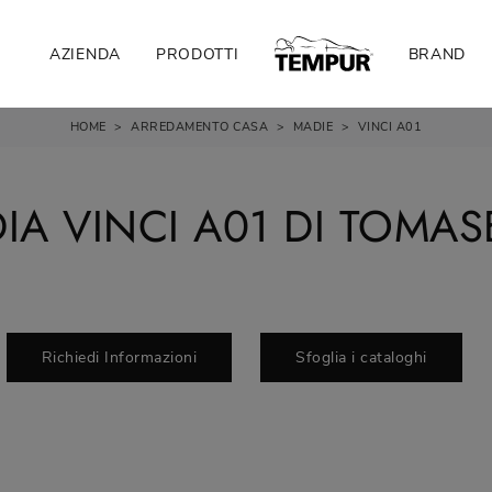
AZIENDA
PRODOTTI
BRAND
HOME
>
ARREDAMENTO CASA
>
MADIE
>
VINCI A01
IA VINCI A01 DI TOMAS
Richiedi Informazioni
Sfoglia i cataloghi