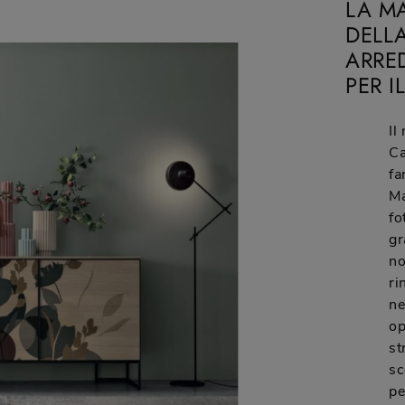
LA MA
DELLA
ARRE
PER 
Il
Ca
fa
Ma
fo
gr
no
ri
ne
op
st
sc
pe