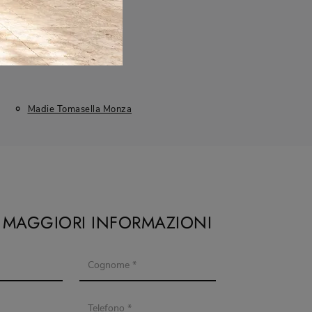
Madie Tomasella Monza
I MAGGIORI INFORMAZIONI