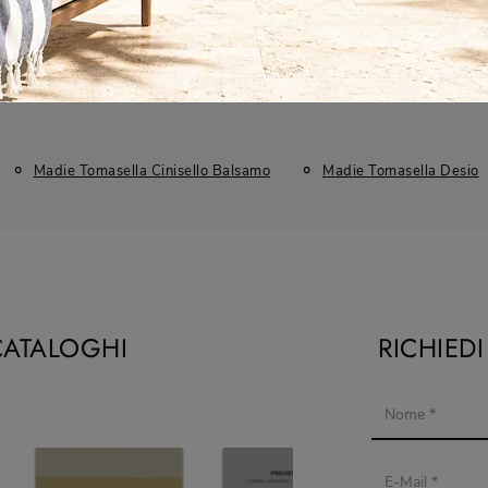
Madie Tomasella Cinisello Balsamo
Madie Tomasella Desio
CATALOGHI
RICHIED