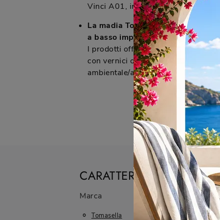
Vinci A01, inclusi rilievi misure in l
La madia Tomasella Vinci A01 è re
a basso impatto ambientale?
I prodotti offerti da Arredamenti Cap
con vernici o trattamenti a basso im
ambientale/atossici, garantendo un 
CARATTERISTICHE
Marca
Materiale
Tomasella
In Melaminico