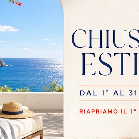
Brugherio
oco.
alizzata con materiali
rotti sono realizzati
patto
ambiente più sano.
Stile
I più visti a :
Moderne
Cernusco Sul Naviglio
Cinisello B