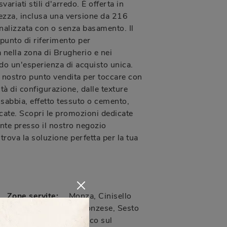
svariati stili d'arredo. È offerta in
ezza, inclusa una versione da 216
nalizzata con o senza basamento. Il
unto di riferimento per
à nella zona di Brugherio e nei
ndo un'esperienza di acquisto unica.
il nostro punto vendita per toccare con
tà di configurazione, dalle texture
sabbia, effetto tessuto o cemento,
accate. Scopri le promozioni dedicate
nte presso il nostro negozio
trova la soluzione perfetta per la tua
Zone servite:
Monza, Cinisello
,
Balsamo, Cologno Monzese, Sesto
San Giovanni, Cernusco sul