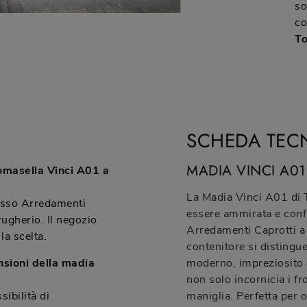
so
co
To
SCHEDA TEC
MADIA VINCI A01
omasella Vinci A01 a
La Madia Vinci A01 di T
esso Arredamenti
essere ammirata e conf
ugherio. Il negozio
Arredamenti Caprotti a
la scelta.
contenitore si distingue
nsioni della madia
moderno, impreziosito d
non solo incornicia i f
sibilità di
maniglia. Perfetta per 