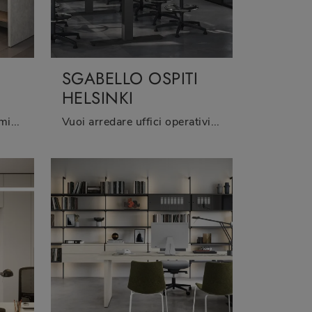
SGABELLO OSPITI
HELSINKI
Cerchi Arredo Ufficio dei migliori produttori? Scopri le differenti soluzioni di sedie ospiti e attesa in tessuto, come il modello Sgabello ospiti ...
Vuoi arredare uffici operativi e direzionali? Ecco qui differenti proposte di sedie ospiti e attesa in tessuto, come il modello Sgabello Ospiti ...