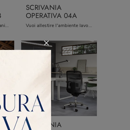
SCRIVANIA
B
OPERATIVA 04A
Un ricco catalogo di scrivanie direzionali in melaminico ti sta aspettando! Il modello Scrivania Direzionale 02B di Cinquanta3 ti sta aspettando!
Vuoi allestire l'ambiente lavorativo? Eccoti differenti proposte di scrivanie operative in melaminico, come il modello Scrivania Operativa 04A di ...
SCRIVANIA