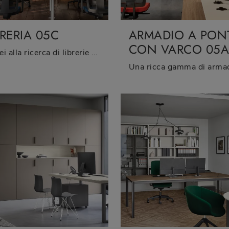
BRERIA 05C
ARMADIO A PON
CON VARCO 05
Se sei alla ricerca di librerie per ufficio di Cinquanta3, clicca e ottieni informazioni sul modello Libreria 05C in melaminico per il tuo ufficio!