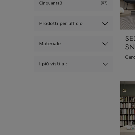
Cinquanta3
67
Prodotti per ufficio
SE
Materiale
SN
I più visti a :