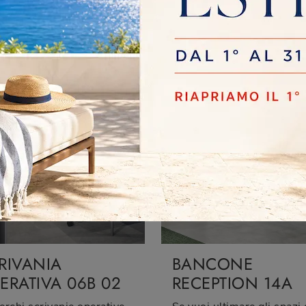
B
OPERATIVA 05C
Se desideri armadi archivio di Cinquanta3, clicca e ottieni informazioni sul modello Armadio Archivio 01B in melaminico per l'ambiente lavorativo!
RIVANIA
BANCONE
ERATIVA 06B 02
RECEPTION 14A