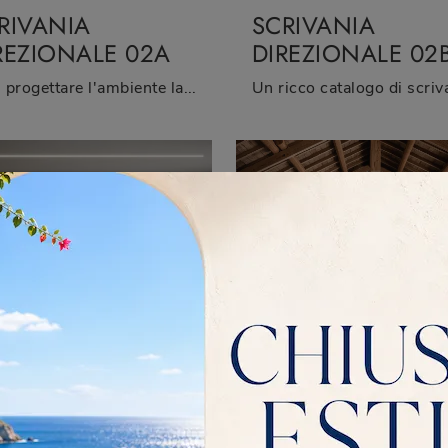
RIVANIA
SCRIVANIA
REZIONALE 02A
DIREZIONALE 02
Vuoi progettare l'ambiente lavorativo? Eccoti differenti proposte di scrivanie direzionali in melaminico, come il modello Scrivania Direzionale 02A ...
MADIO ARCHIVIO
SCRIVANIA