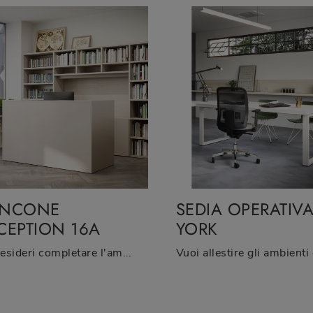
ANCONE
SEDIA OPERATIV
CEPTION 16A
YORK
Se desideri completare l'ambiente lavorativo, eccoti il modello Bancone Reception 16A di Cinquanta3 tra diverse proposte di banconi reception.