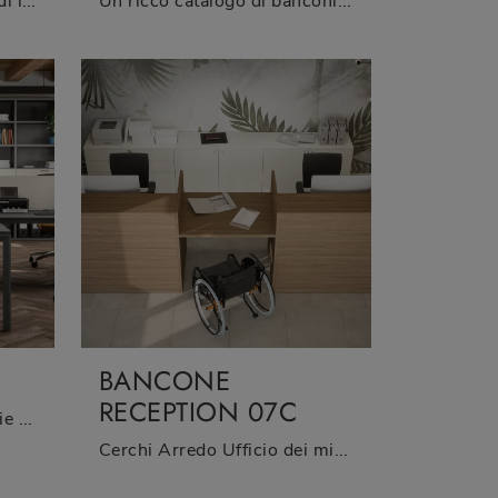
Se vuoi ultimare gli spazi di lavoro, ecco qui il modello Bancone Reception 14A di Cinquanta3 tra differenti soluzioni di banconi reception.
Un ricco catalogo di banconi reception in melaminico ti aspetta! Il modello Bancone Reception 07A di Cinquanta3 ti aspetta!
BANCONE
RECEPTION 07C
Un ricco catalogo di librerie per ufficio in melaminico ti aspetta! Il modello Libreria 04C di Cinquanta3 ti aspetta!
Cerchi Arredo Ufficio dei migliori produttori? Scopri le differenti soluzioni di banconi reception in melaminico, come il modello Bancone Reception ...