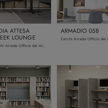
DIA ATTESA
ARMADIO 05B
EEK LOUNGE
Cerchi Arredo Ufficio dei migliori brand? Scopri le diverse proposte di sedie ospiti e attesa in tessuto, come il modello Sedia Attesa Sneek lounge ...