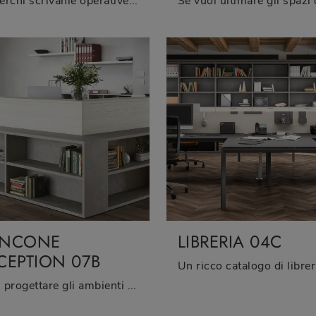
Se cerchi scrivanie operative di Cinquanta3, clicca e ottieni informazioni sul modello Scrivania Operativa 06B 02 in melaminico per l'ambiente ...
ANCONE
LIBRERIA 04C
CEPTION 07B
Vuoi progettare gli ambienti di lavoro? Eccoti varie proposte di banconi reception in melaminico, come il modello Bancone Reception 07B di Cinquanta3.