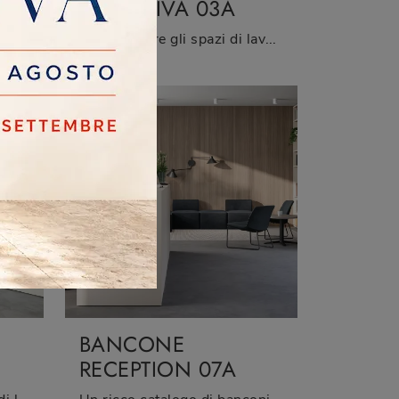
OPERATIVA 03A
Un ricco catalogo di scrivanie operative in melaminico ti attende! Il modello Scrivania Operativa 05C di Cinquanta3 ti attende!
Vuoi allestire gli spazi di lavoro? Ti presentiamo differenti proposte di scrivanie operative in melaminico, come il modello Scrivania Operativa 03A ...
BANCONE
RECEPTION 07A