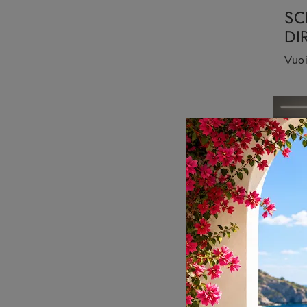
SC
DI
AR