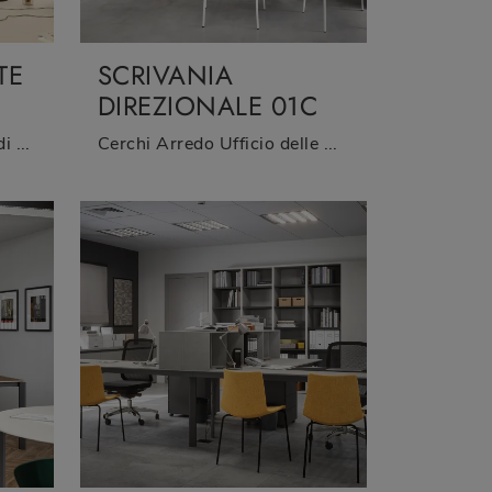
TE
SCRIVANIA
A
DIREZIONALE 01C
Una ricca gamma di armadi per ufficio in melaminico ti aspetta! Il modello Armadio a ponte con varco 05A di Cinquanta3 ti aspetta!
Cerchi Arredo Ufficio delle migliori marche? Scopri le diverse proposte di scrivanie direzionali in melaminico, come il modello Scrivania Direzionale ...