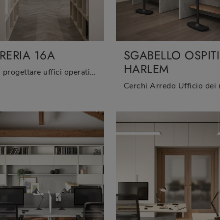
BRERIA 16A
SGABELLO OSPITI
HARLEM
Vuoi progettare uffici operativi e direzionali? Ecco qui diverse proposte di librerie per ufficio in melaminico, come il modello Libreria 16A di ...