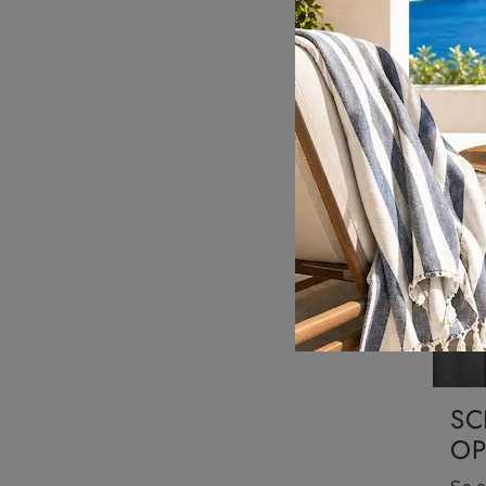
01
SC
OP