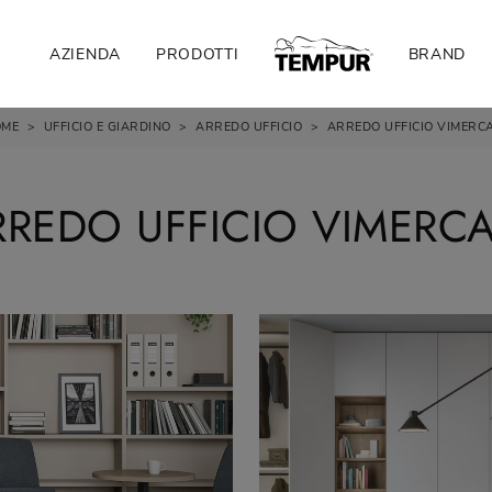
AZIENDA
PRODOTTI
BRAND
OME
>
UFFICIO E GIARDINO
>
ARREDO UFFICIO
>
ARREDO UFFICIO VIMERC
RREDO UFFICIO VIMERCA