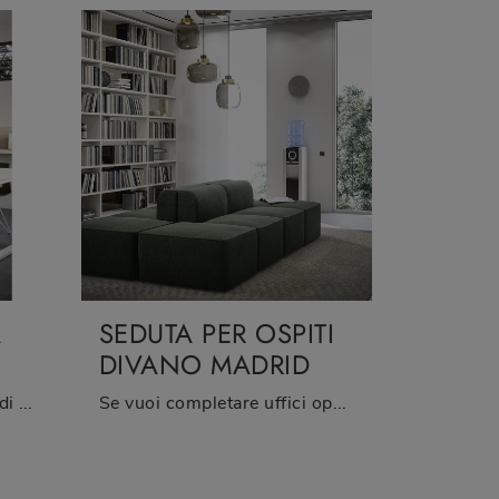
A
SEDUTA PER OSPITI
DIVANO MADRID
Vuoi allestire gli ambienti di lavoro? Ti presentiamo varie proposte di sedie operative in tessuto, come il modello Sedia Operativa York di ...
Se vuoi completare uffici operativi e direzionali, ecco qui il modello Seduta per Ospiti Divano Madrid di Cinquanta3 tra differenti soluzioni di ...