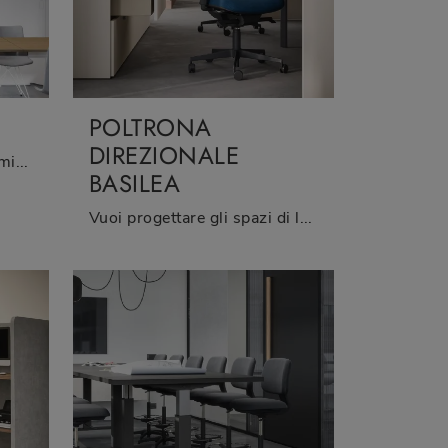
POLTRONA
DIREZIONALE
Cerchi Arredo Ufficio dei migliori brand? Scopri le differenti soluzioni di armadi per ufficio in melaminico, come il modello Armadio 05B di ...
BASILEA
Vuoi progettare gli spazi di lavoro? Eccoti differenti proposte di poltrone direzionali in tessuto, come il modello Poltrona Direzionale Basilea di ...