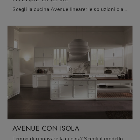
Scegli la cucina Avenue lineare: le soluzioni classiche Aster Cucine in laccato opaco sono garanzia di qualità, stile e design.
AVENUE CON ISOLA
Tempo di rinnovare la cucina? Scegli il modello Avenue con isola Aster Cucine tra le nostre Cucine Classiche con isola.