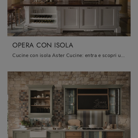
OPERA CON ISOLA
Cucine con isola Aster Cucine: entra e scopri un universo di design e contenuto estetico! La cucina tradizionale Opera con isola ti attende.