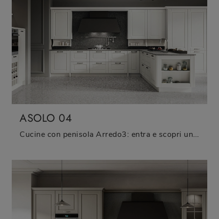
ASOLO 04
Cucine con penisola Arredo3: entra e scopri un universo di stile e design! La cucina classica Asolo 04 ti aspetta.