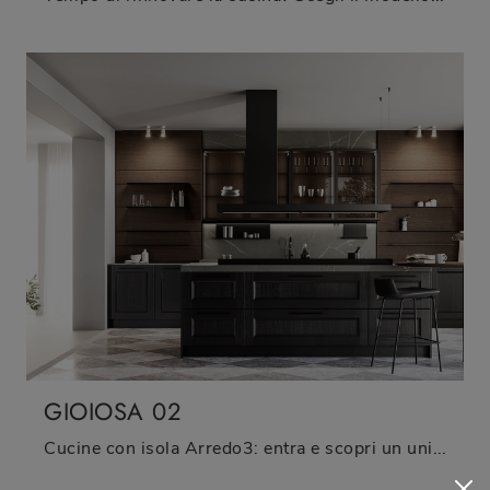
GIOIOSA 02
Cucine con isola Arredo3: entra e scopri un universo di design e contenuto estetico! La cucina classica Gioiosa 02 ti sta aspettando.