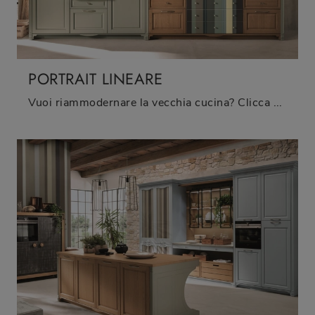
PORTRAIT LINEARE
Vuoi riammodernare la vecchia cucina? Clicca e scopri un ricco catalogo di soluzioni tradizionali in linea: Portrait lineare ti attende!