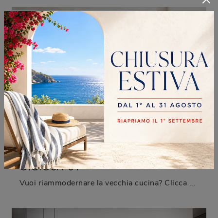
GIOIOSA 01
Vuoi riammodernare la vecchia cucina? Clicca e scopri una ricca gamma di soluzioni tradizionali con penisola: Gioiosa 01 ti attende!