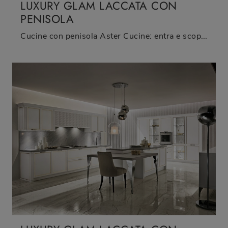
LUXURY GLAM LACCATA CON
PENISOLA
Cucine con penisola Aster Cucine: entra e scopri un mondo di design e contenuto estetico! La cucina convenzionale Luxury Glam laccata con penisola ti ...