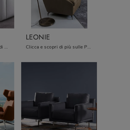
LEONIE
Salotti e Poltrone in pelle di Barzaghi Salotti: ti presentiamo il modello Mood in pelle per impreziosire i tuoi spazi.
Clicca e scopri di più sulle Poltrone moderne di Barzaghi Salotti! Differenti modelli in pelle, come Leonie, ti attendono.