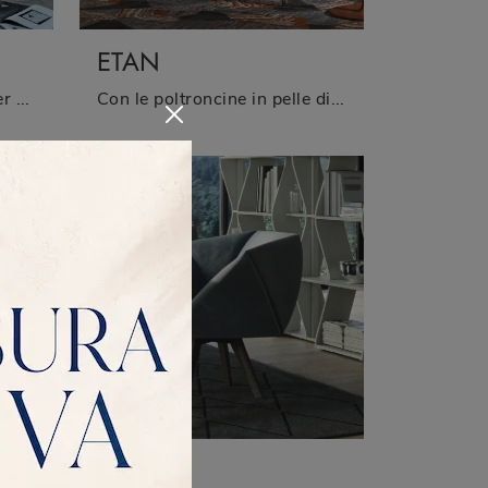
ETAN
Se vuoi una poltroncina per stanze moderne, clicca e leggi di più sul modello T-Vision in pelle del marchio Twils.
Con le poltroncine in pelle di Twils come il modello Etan potrai ultimare il tuo concept d'arredo.
JESSICA