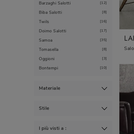
Barzaghi Salotti
12
Biba Salotti
8
Twils
16
Doimo Salotti
17
LA
Samoa
35
Tomasella
8
Oggioni
3
Bontempi
10
Materiale
Stile
I più visti a :