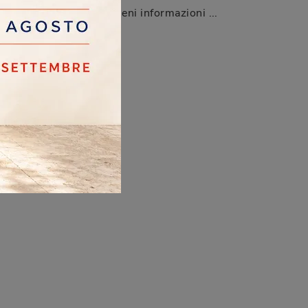
Se desideri una poltroncina per stanze design, clicca e leggi di più sul modello Thelma in pelle del brand Doimo Salotti.
Clicca e ottieni informazioni sulle Poltrone design di Doimo Salotti! Molteplici modelli in pelle, come Jessica, ti attendono.