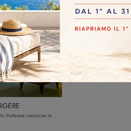
Clicca e scopri di più sulle Poltrone moderne di Twils! Molteplici modelli in pelle, come Biggie, ti attendono.
RGERE
Cerchi Poltrone classiche in pelle? Clicca e scopri di più sul modello Bergere di Doimo Salotti.