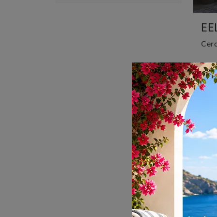
EE
BI