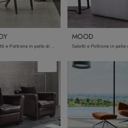
DY
MOOD
Salotti e Poltrone in pelle di Bontempi: ti presentiamo il modello Lady in pelle per valorizzare i tuoi spazi.