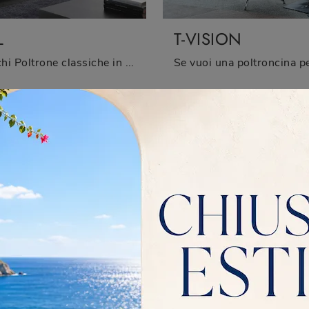
L
T-VISION
Cerchi Poltrone classiche in pelle? Clicca e ottieni informazioni sul modello Eel di Barzaghi Salotti.
GGIE
THELMA