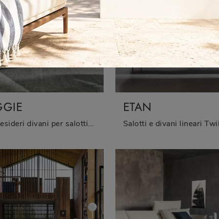
GGIE
ETAN
Se desideri divani per salotti design, clicca e leggi di più sul modello Biggie in tessuto dell'azienda Twils.