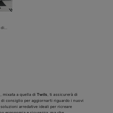
Con salotti e divani lineari di Twils come il modello Wing in tessuto, potrai ultimare il tuo concept d'arredo.
, mixata a quella di
Twils
, ti assicurerà di
o di consiglio per aggiornarti riguardo i nuovi
 soluzioni arredative ideali per ricreare
xano ergonomia e sicurezza, ma che