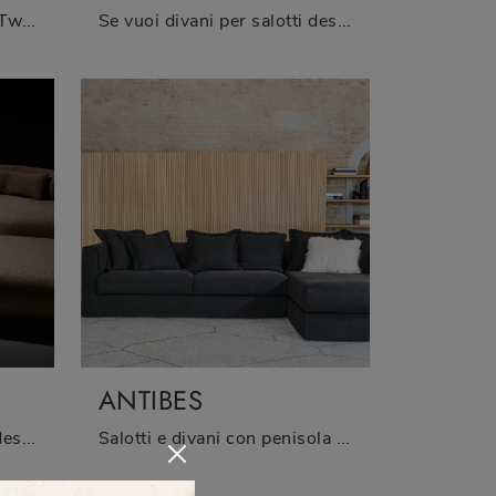
Salotti e divani ad angolo Twils: ti presentiamo il modello Tudor in tessuto per completare il soggiorno.
Se vuoi divani per salotti design, clicca e leggi di più sul modello Kamari in tessuto dell'azienda Twils.
ANTIBES
Se vuoi divani per salotti design, clicca e leggi di più sul modello Brió in tessuto dell'azienda Twils.
Salotti e divani con penisola Twils: ecco a te il modello Antibes in tessuto per completare il living.