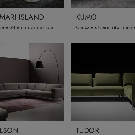
MARI ISLAND
KUMO
Clicca e ottieni informazioni sui salotti design di Twils! Diversi modelli di divani, come Kamari island, ti aspettano.
LSON
TUDOR