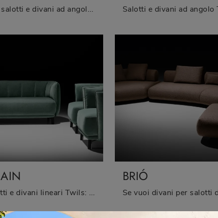
Con salotti e divani ad angolo di Twils come il modello Wilson in tessuto, potrai completare il tuo progetto d'arredo.
AIN
BRIÓ
Salotti e divani lineari Twils: ecco a te il modello Chain in tessuto per impreziosire il living.