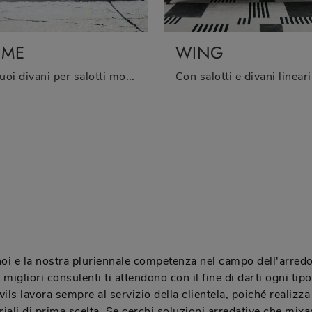
TIME
WING
Se vuoi divani per salotti moderni, clicca e leggi di più sul modello T-Time in tessuto del brand Twils.
 noi e la nostra pluriennale competenza nel campo dell'arredo
I migliori consulenti ti attendono con il fine di darti ogni tip
ils lavora sempre al servizio della clientela, poiché realizza
riali di prima scelta. Se cerchi soluzioni arredative che mi