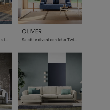
OLIVER
Cerchi salotti e divani Twils in tessuto? Clicca e scopri di più sul modello Noah Italic per spazi moderni.
Salotti e divani con letto Twils: ti offriamo il modello Oliver in tessuto per valorizzare il living.