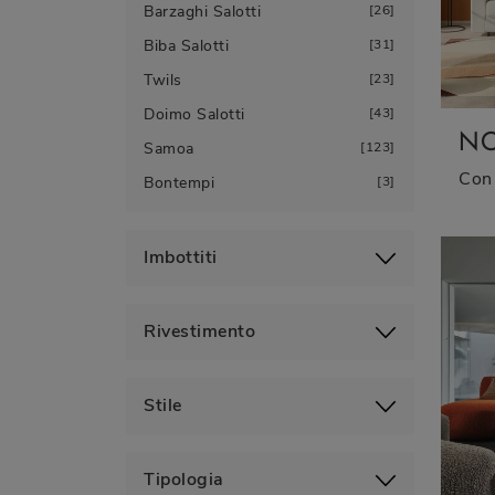
Barzaghi Salotti
26
Biba Salotti
31
Twils
23
Doimo Salotti
43
N
Samoa
123
Bontempi
3
Imbottiti
Rivestimento
Stile
Tipologia