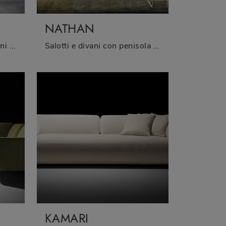
NATHAN
Clicca e ottieni informazioni sui salotti design di Twils! Vari modelli di divani, come Kumo, ti aspettano.
Salotti e divani con penisola Twils: ecco a te il modello Nathan in tessuto per completare il living.
KAMARI