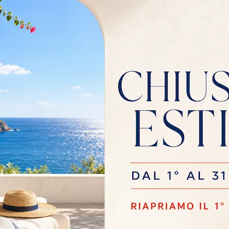
COT
AVENUE
Cerchi salotti e divani Twils in tessuto? Clicca e scopri di più sul modello Ascot per spazi design.