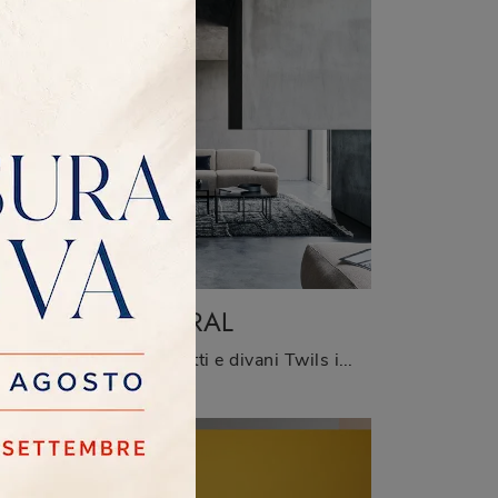
BALMORAL
Clicca e ottieni informazioni sui salotti design di Twils! Diversi modelli di divani, come Avenue, ti aspettano.
Cerchi salotti e divani Twils in tessuto? Clicca e scopri di più sul modello Balmoral per spazi design.