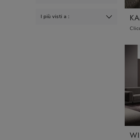
KA
I più visti a :
WI