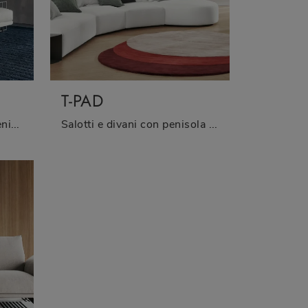
T-PAD
Con salotti e divani con penisola di Twils come il modello Nubes in tessuto, potrai ultimare il tuo concept d'arredo.
Salotti e divani con penisola Twils: ti presentiamo il modello T-Pad in tessuto per valorizzare il living.