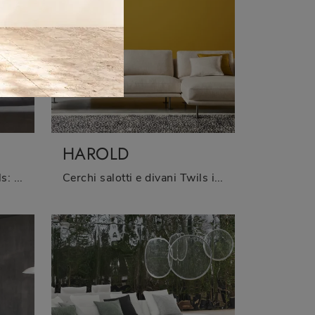
HAROLD
Salotti e divani lineari Twils: ti presentiamo il modello Etan in tessuto per arricchire il soggiorno.
Cerchi salotti e divani Twils in tessuto? Clicca e ottieni informazioni sul modello Harold per spazi moderni.