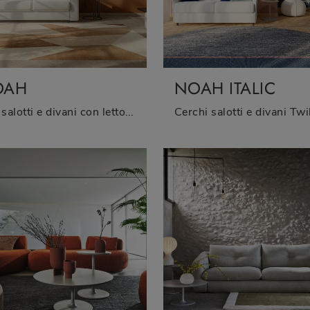
OAH
NOAH ITALIC
Con salotti e divani con letto di Twils come il modello Noah in tessuto, potrai completare il tuo concept d'arredo.