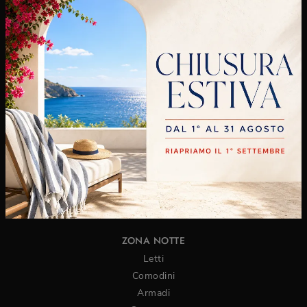
Cucine Moderne
Cucine Classiche
ZONA GIORNO
Librerie
Pareti Attrezzate
Madie
Salotti
Composizioni Sospese
Tavoli
Sedie
Arredo Bagno
ZONA NOTTE
Letti
Comodini
Armadi