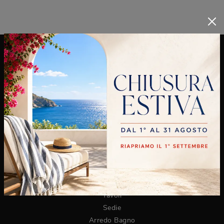
CUCINE
Cucine Moderne
Cucine Classiche
ZONA GIORNO
Librerie
Pareti Attrezzate
Madie
Salotti
Composizioni Sospese
Tavoli
Sedie
Arredo Bagno