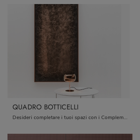
QUADRO BOTTICELLI
Desideri completare i tuoi spazi con i Complementi Adriani e Rossi? Ecco qui vari modelli di quadri in materico come Quadro Botticelli.