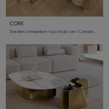
CORE
Desideri completare i tuoi locali con i Complementi Bontempi? Ecco qui vari modelli di tavolini in gres come Core.