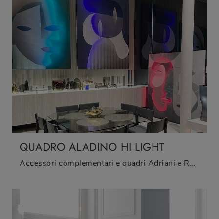
QUADRO ALADINO HI LIGHT
Accessori complementari e quadri Adriani e Rossi: scopri come completare i tuoi spazi design con il modello Quadro Aladino Hi Light.