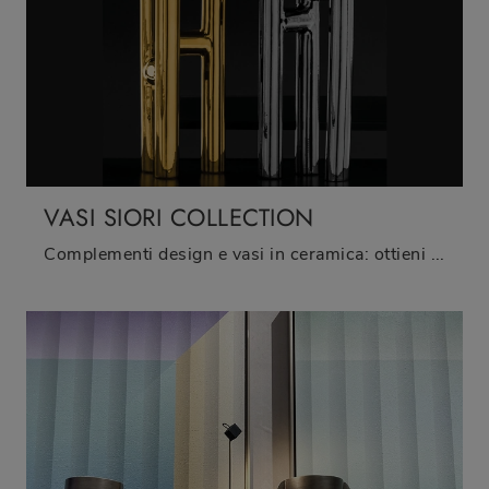
VASI SIORI COLLECTION
Complementi design e vasi in ceramica: ottieni informazioni sul modello Vasi Siori Collection di Adriani e Rossi e potrai valorizzare i tuoi locali.