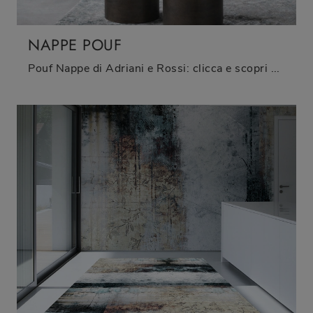
NAPPE POUF
Pouf Nappe di Adriani e Rossi: clicca e scopri di più sui Complementi e pouf design in gres del noto e conosciuto brand!