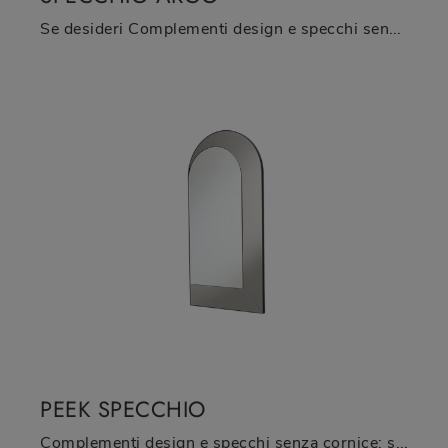
Se desideri Complementi design e specchi senza cornice ottieni informazioni sul modello Specchio Argo della firma Bontempi.
PEEK SPECCHIO
Complementi design e specchi senza cornice: scopri di più sul modello Peek Specchio di Midj e potrai arricchire i tuoi locali.