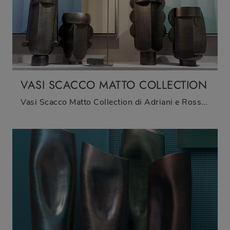
VASI SCACCO MATTO COLLECTION
Vasi Scacco Matto Collection di Adriani e Rossi: clicca e ottieni informazioni sui Complementi e vasi design in ceramica del rinomato marchio!