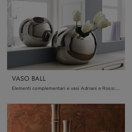
VASO BALL
Elementi complementari e vasi Adriani e Rossi: scopri come impreziosire i tuoi locali design con il modello Vaso Ball.