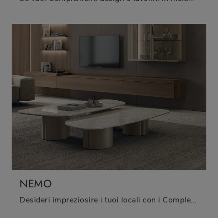
NEMO
Desideri impreziosire i tuoi locali con i Complementi Tomasella? Eccoti vari modelli di tavolini in gres come Nemo.