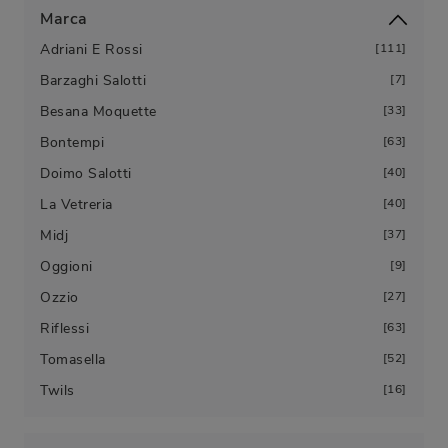
Marca
Adriani E Rossi
111
Barzaghi Salotti
7
Besana Moquette
33
Bontempi
63
Doimo Salotti
40
La Vetreria
40
Midj
37
Oggioni
9
Ozzio
27
Riflessi
63
Tomasella
52
Twils
16