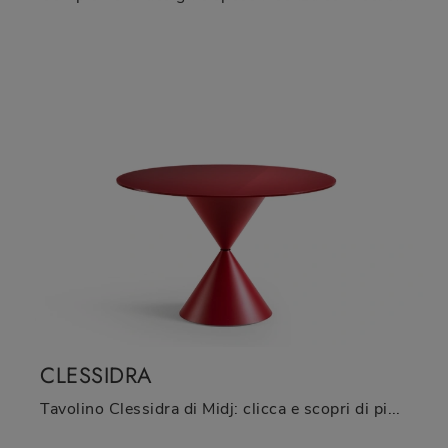
CLESSIDRA
Tavolino Clessidra di Midj: clicca e scopri di più sui Complementi e tavolini design in metallo del rinomato brand!