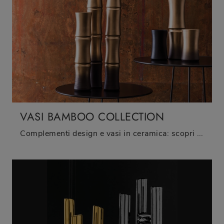
VASI BAMBOO COLLECTION
Complementi design e vasi in ceramica: scopri di più sul modello Vasi Bamboo Collection di Adriani e Rossi e potrai valorizzare i tuoi locali.