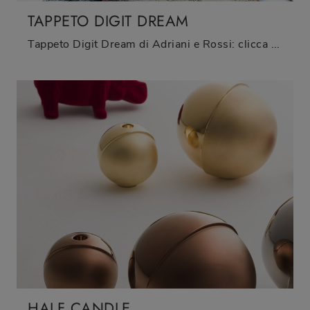
TAPPETO DIGIT DREAM
Tappeto Digit Dream di Adriani e Rossi: clicca e scopri di più sui Complementi e tappeti design in tessuto del noto e conosciuto brand!
HALF CANDLE