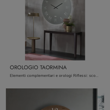
OROLOGIO TAORMINA
Elementi complementari e orologi Riflessi: scopri come impreziosire i tuoi locali moderni con il modello Orologio Taormina.