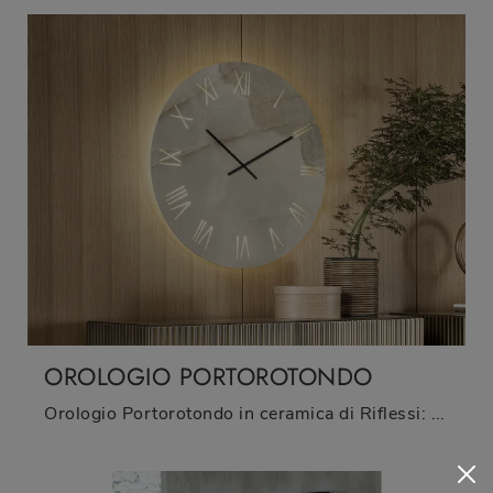
OROLOGIO PORTOROTONDO
Orologio Portorotondo in ceramica di Riflessi: clicca e ottieni informazioni sui Complementi e orologi design in ceramica del noto e conosciuto ...