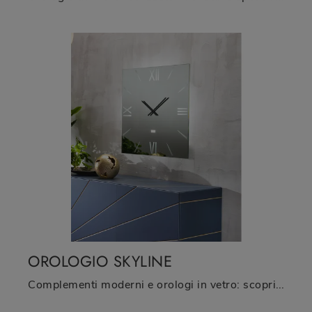
OROLOGIO SKYLINE
Complementi moderni e orologi in vetro: scopri di più sul modello Orologio Skyline di Riflessi e potrai impreziosire i tuoi interni.