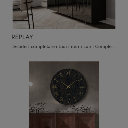
REPLAY
Desideri completare i tuoi interni con i Complementi Ozzio? Ecco qui differenti modelli di orologi in vetro come Replay.