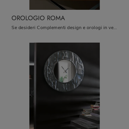
OROLOGIO ROMA
Se desideri Complementi design e orologi in vetro ottieni informazioni sul modello Orologio Roma del marchio Riflessi.