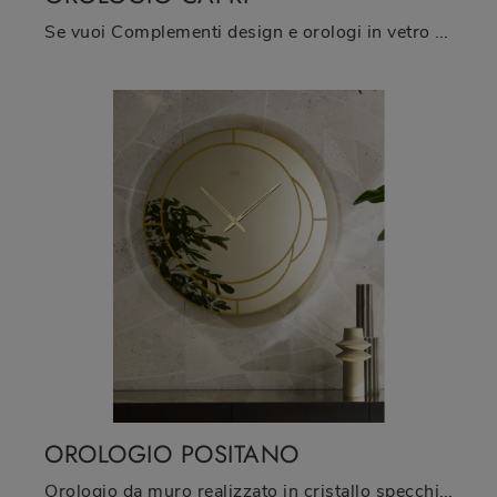
Se vuoi Complementi design e orologi in vetro ottieni informazioni sul modello Orologio Capri della marca Riflessi.
OROLOGIO POSITANO
Orologio da muro realizzato in cristallo specchiante bronzato Positano di Riflessi: clicca e ottieni informazioni sui Complementi e orologi design in ...