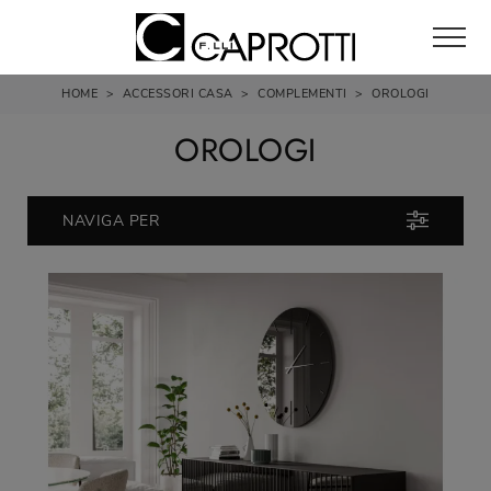
HOME
>
ACCESSORI CASA
>
COMPLEMENTI
>
OROLOGI
OROLOGI
NAVIGA PER