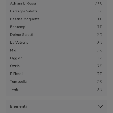
Adriani E Rossi
111
Barzaghi Salotti
7
Besana Moquette
33
Bontempi
63
Doimo Salotti
40
La Vetreria
40
Midj
37
Oggioni
9
Ozzio
27
Riflessi
63
Tomasella
52
Twils
16
Elementi