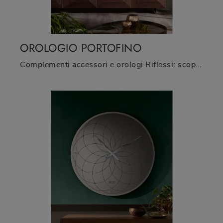
OROLOGIO PORTOFINO
Complementi accessori e orologi Riflessi: scopri come arricchire i tuoi spazi moderni con il modello Orologio Portofino.