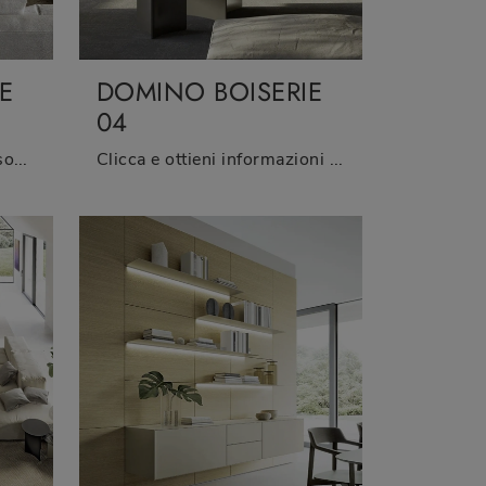
E
DOMINO BOISERIE
04
Pareti attrezzate e mobili soggiorno Sangiacomo: clicca e scopri il modello Domino Boiserie 05 e potrai impreziosire stanze moderne di ogni tipo.
Clicca e ottieni informazioni sulla parete attrezzata Domino Boiserie 04 del marchio Sangiacomo: è la soluzione dalle linee moderne perfetta per te.