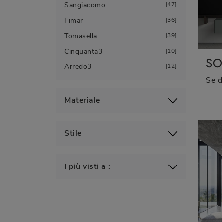
Sangiacomo
47
Fimar
36
Tomasella
39
Cinquanta3
10
SO
Arredo3
12
Materiale
Stile
I più visti a :