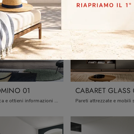
MINO 01
CABARET GLASS 
Clicca e ottieni informazioni sulla parete attrezzata Domino 01 dell'azienda Sangiacomo: è la soluzione dalle linee moderne ideale per te.