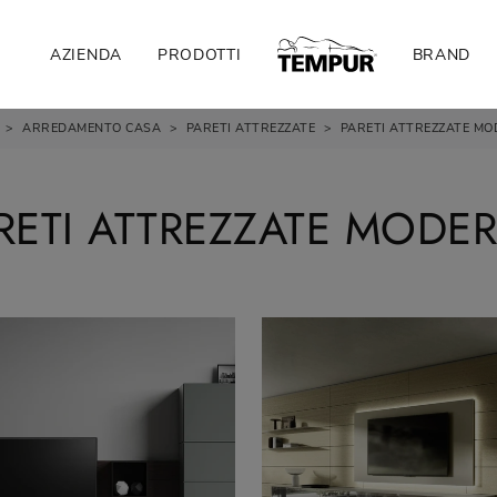
AZIENDA
PRODOTTI
BRAND
>
ARREDAMENTO CASA
>
PARETI ATTREZZATE
>
PARETI ATTREZZATE MO
RETI ATTREZZATE MODE