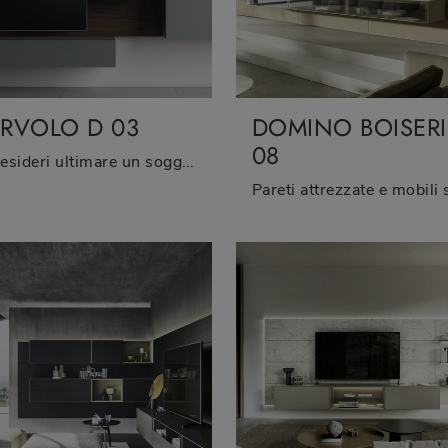
RVOLO D 03
DOMINO BOISERI
08
Se desideri ultimare un soggiorno pratico e dinamico dalle linee moderne, ti presentiamo la parete attrezzata Sorvolo D 03 Fimar.