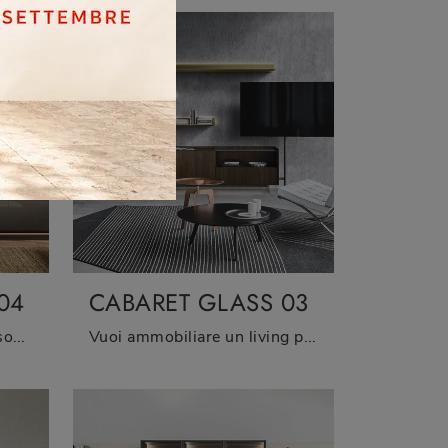
04
CABARET GLASS 03
Pareti attrezzate e mobili soggiorno Sangiacomo: clicca e scopri il modello Cabaret Glass 04 e potrai completare stanze moderne di ogni tipo.
Vuoi ammobiliare un living pratico e dinamico? Ti offriamo la parete attrezzata Cabaret Glass 03 Sangiacomo dalle linee decise moderne.