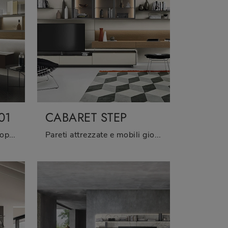
01
CABARET STEP
Se vuoi ultimare un living operativo e pratico dalle linee moderne, ti offriamo la parete attrezzata Cabaret Glass 01 Sangiacomo.
Pareti attrezzate e mobili giorno Sangiacomo: clicca e scopri il modello Cabaret Step e potrai impreziosire stanze moderne di ogni tipo.