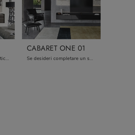
2
CABARET ONE 01
Vuoi allestire un living pratico e operativo? Ti presentiamo la parete attrezzata Cabaret One 02 Sangiacomo dalle linee decise moderne.
Se desideri completare un soggiorno operativo e pratico dalle linee moderne, ti presentiamo la parete attrezzata Cabaret One 01 Sangiacomo.