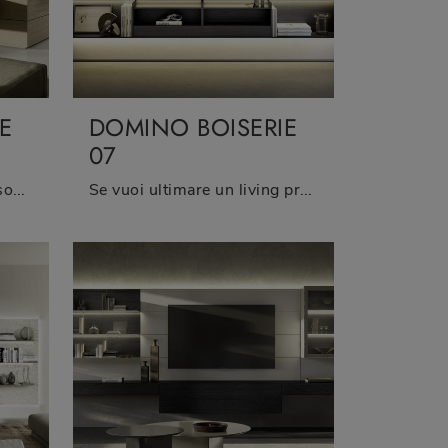
E
DOMINO BOISERIE
07
Pareti attrezzate e mobili soggiorno Sangiacomo: clicca e scopri il modello Domino Boiserie 08 e potrai completare stanze moderne di ogni tipo.
Se vuoi ultimare un living pratico e operativo dalle linee moderne, ti presentiamo la parete attrezzata Domino Boiserie 07 Sangiacomo.