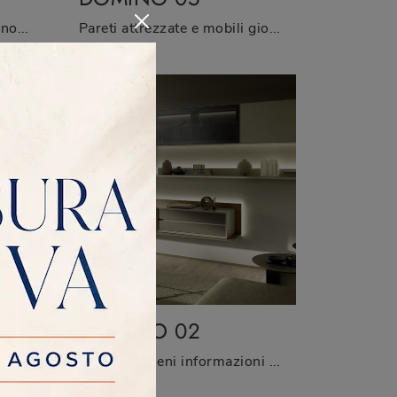
Se desideri mobili soggiorno e pareti attrezzate moderne, scegli il modello Domino 06 di Sangiacomo: clicca e scopri di più!
Pareti attrezzate e mobili giorno Sangiacomo: clicca e scopri il modello Domino 05 e potrai completare stanze moderne di ogni tipo.
DOMINO 02
Vuoi progettare un soggiorno dinamico e operativo? Ti offriamo la parete attrezzata Domino 03 Sangiacomo dalle linee decise moderne.
Clicca e ottieni informazioni sulla parete attrezzata Domino 02 del marchio Sangiacomo: è la soluzione dalle linee moderne ideale per te.