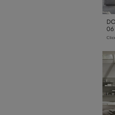
DO
06