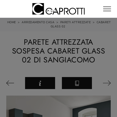
HOME
>
ARREDAMENTO CASA
>
PARETI ATTREZZATE
>
CABARET
GLASS 02
PARETE ATTREZZATA
SOSPESA CABARET GLASS
02 DI SANGIACOMO