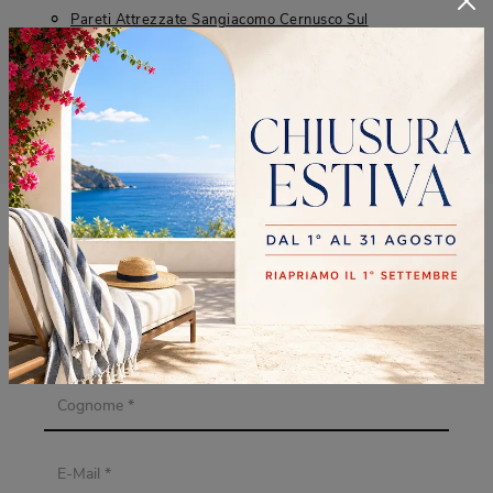
Pareti Attrezzate Sangiacomo Cernusco Sul
Naviglio
Pareti Attrezzate Sangiacomo Cologno Monzese
Pareti Attrezzate Sangiacomo Sesto San Giovanni
RICHIEDI MAGGIORI
INFORMAZIONI