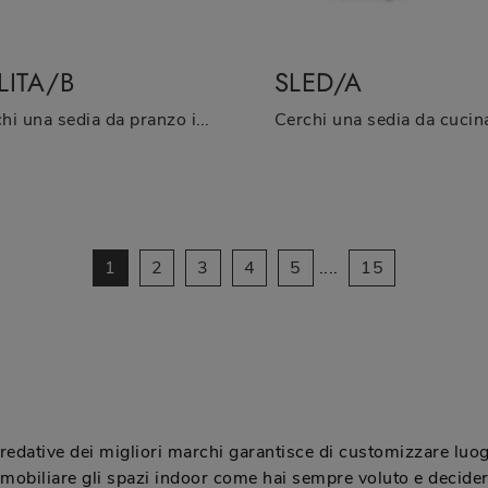
LITA/B
SLED/A
Cerchi una sedia da pranzo in tessuto? Clicca e scopri il modello Lolita/B di Zamagna per completare i tuoi locali perfettamente.
1
2
3
4
5
....
15
redative dei migliori marchi garantisce di customizzare luog
ammobiliare gli spazi indoor come hai sempre voluto e decide