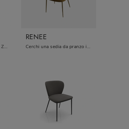
RENEE
Con questa sedia Shave/B Zamagna in pelle, una delle nostre sedute fisse moderne, potrai completare i tuoi locali.
Cerchi una sedia da pranzo in tessuto? Clicca e scopri il modello Renee di Zamagna per ultimare i tuoi spazi perfettamente.