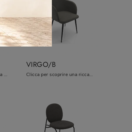
VIRGO/B
Ecco a te la sedia da cucina Spigolo per atmosfere moderne, tra le più belle Sedie fisse di Zamagna.
Clicca per scoprire una ricca gamma di sedie fisse per stanze moderne: il modello Virgo/B di Zamagna ti aspetta!