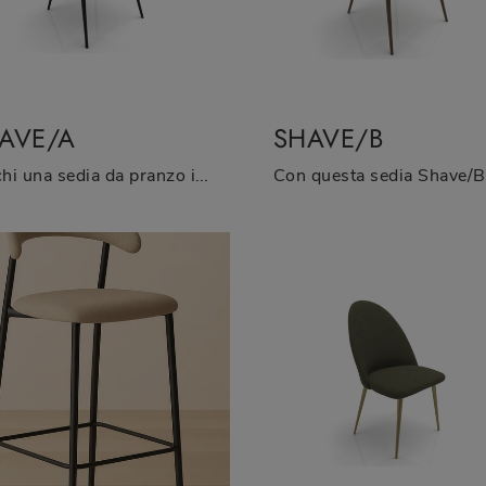
AVE/A
SHAVE/B
Cerchi una sedia da pranzo in tessuto? Clicca e scopri il modello Shave/A di Zamagna per ultimare i tuoi locali ottimamente.