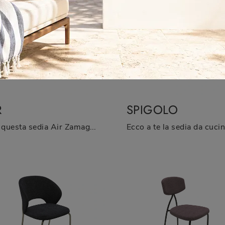
R
SPIGOLO
Con questa sedia Air Zamagna in plastica, una delle nostre sedute fisse moderne, potrai impreziosire i tuoi spazi.