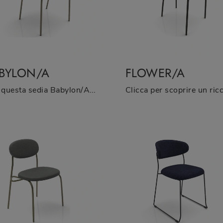
BYLON/A
FLOWER/A
Con questa sedia Babylon/A Zamagna in tessuto, una tra le nostre sedute fisse moderne, potrai completare i tuoi locali.