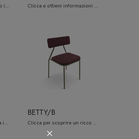
Cerchi una sedia da pranzo in tessuto? Clicca e scopri il modello Moon di Zamagna per completare i tuoi spazi al meglio.
Clicca e ottieni informazioni sulla sedia Foody di Zamagna in tessuto: le più esclusive Sedie fisse moderne ti attendono.
BETTY/B
Cerchi una sedia da cucina in tessuto? Clicca e scopri il modello Betty/A di Zamagna per ultimare i tuoi locali al meglio.
Clicca per scoprire un ricco catalogo di sedie fisse per stanze moderne: il modello Betty/B di Zamagna ti sta aspettando!