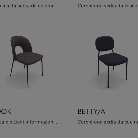
Ecco a te la sedia da cucina Pick Up per ambientazioni moderne, tra le più esclusive Sedie fisse di Zamagna.
OOK
BETTY/A
Clicca e ottieni informazioni sulla seduta Cook di Zamagna in tessuto: le più originali Sedie fisse moderne ti aspettano.