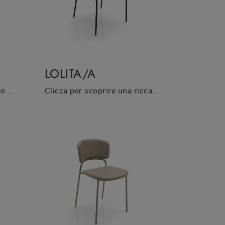
LOLITA/A
Clicca per scoprire un ricco catalogo di sedie fisse per stanze moderne: il modello Flower/A di Zamagna ti attende!
Clicca per scoprire una ricca gamma di sedie fisse per stanze moderne: il modello Lolita/A di Zamagna ti attende!