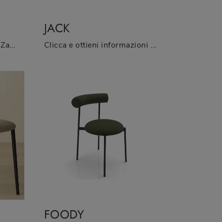
JACK
Con questa sedia Virgo/A Zamagna in tessuto, una delle nostre sedute fisse moderne, potrai arricchire i tuoi spazi.
Clicca e ottieni informazioni sulla seduta Jack di Zamagna in tessuto: le più originali Sedie fisse moderne ti attendono.
FOODY