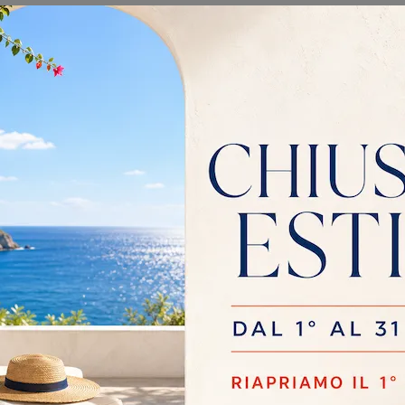
RANGE
SHOOT
Con questa sedia Orange Zamagna in tessuto, una delle nostre sedute fisse moderne, potrai impreziosire i tuoi locali.