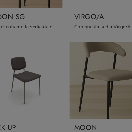
OON SG
VIRGO/A
Ti presentiamo la sedia da cucina Moon SG per atmosfere moderne, tra le più belle Sedie sgabelli di Zamagna.
CK UP
MOON