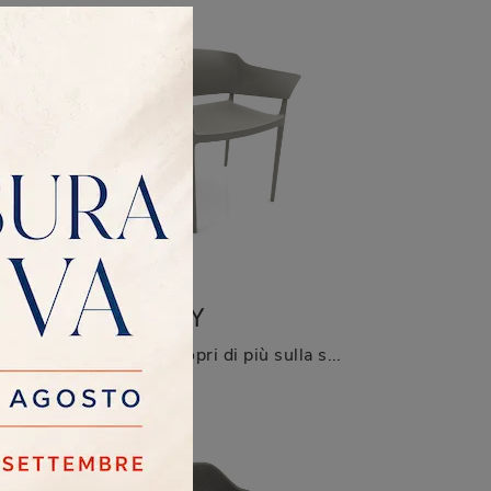
SHAGGY
Clicca per scoprire un ricco catalogo di sedie fisse per stanze moderne: il modello Shoot di Zamagna ti sta aspettando!
Clicca e scopri di più sulla sedia Shaggy di Zamagna in plastica: le più belle Sedie fisse moderne ti attendono.