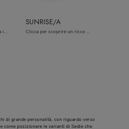
SUNRISE/A
Cerchi una sedia da cucina in tessuto? Clicca e scopri il modello Sled/A di Zamagna per ultimare i tuoi spazi alla perfezione.
Clicca per scoprire un ricco catalogo di sedie fisse per stanze moderne: il modello Sunrise/A di Zamagna ti aspetta!
hi di grande personalità, con riguardo verso
re come posizionare le varianti di Sedie che