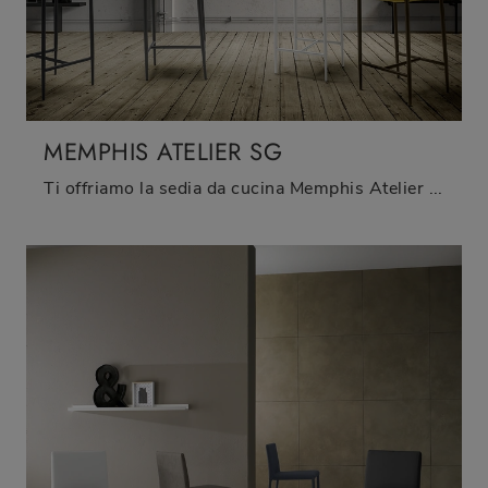
MEMPHIS ATELIER SG
Ti offriamo la sedia da cucina Memphis Atelier SG per atmosfere moderne, tra le più originali Sedie sgabelli di Zamagna.