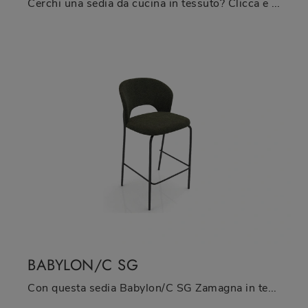
Cerchi una sedia da cucina in tessuto? Clicca e scopri il modello Shave/C SG di Zamagna per completare i tuoi interni ottimamente.
BABYLON/C SG
Con questa sedia Babylon/C SG Zamagna in tessuto, una delle nostre sedute sgabelli moderne, potrai arricchire i tuoi locali.