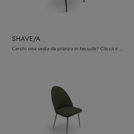
SHAVE/A
Cerchi una sedia da pranzo in tessuto? Clicca e scopri il modello Shave/A di Zamagna per ultimare i tuoi locali ottimamente.