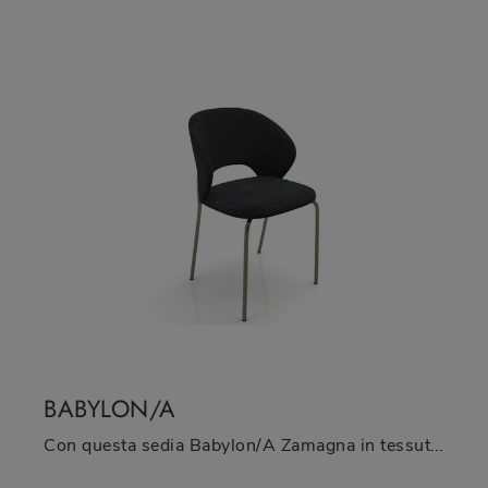
BABYLON/A
Con questa sedia Babylon/A Zamagna in tessuto, una tra le nostre sedute fisse moderne, potrai completare i tuoi locali.