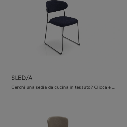
SLED/A
Cerchi una sedia da cucina in tessuto? Clicca e scopri il modello Sled/A di Zamagna per ultimare i tuoi spazi alla perfezione.