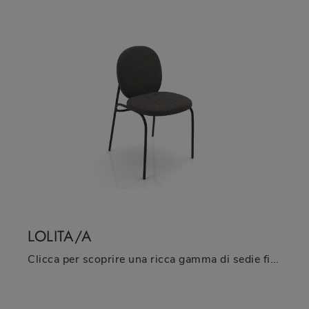
LOLITA/A
Clicca per scoprire una ricca gamma di sedie fisse per stanze moderne: il modello Lolita/A di Zamagna ti attende!