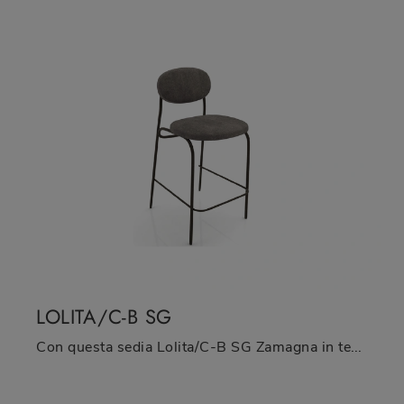
LOLITA/C-B SG
Con questa sedia Lolita/C-B SG Zamagna in tessuto, una tra le nostre sedute sgabelli moderne, potrai valorizzare i tuoi interni.