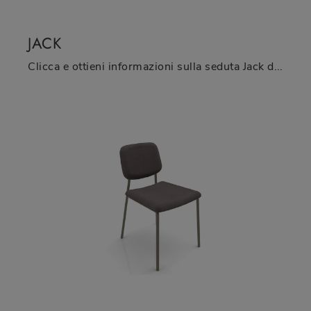
JACK
Clicca e ottieni informazioni sulla seduta Jack di Zamagna in tessuto: le più originali Sedie fisse moderne ti attendono.