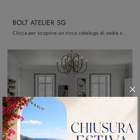
BOLT ATELIER SG
Clicca per scoprire un ricco catalogo di sedie sgabelli per stanze design: il modello Bolt Atelier SG di Zamagna ti sta aspettando!