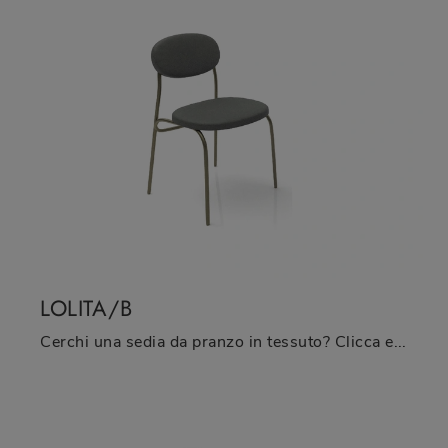
LOLITA/B
Cerchi una sedia da pranzo in tessuto? Clicca e scopri il modello Lolita/B di Zamagna per completare i tuoi locali perfettamente.