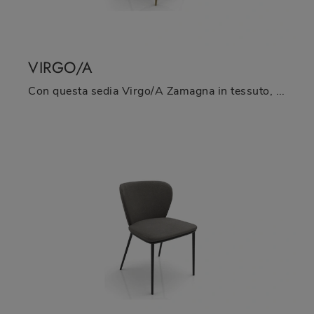
VIRGO/A
Con questa sedia Virgo/A Zamagna in tessuto, una delle nostre sedute fisse moderne, potrai arricchire i tuoi spazi.