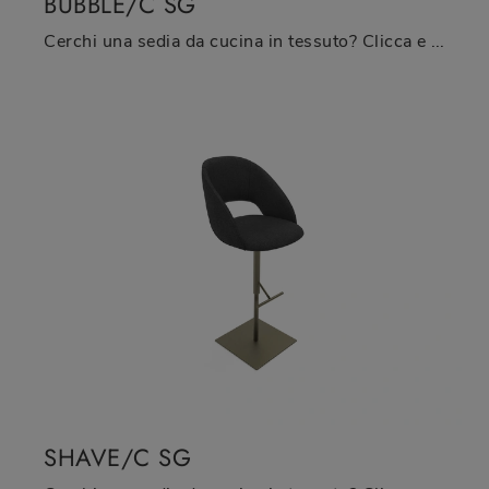
BUBBLE/C SG
Cerchi una sedia da cucina in tessuto? Clicca e scopri il modello Bubble/C SG di Zamagna per completare i tuoi locali al meglio.
SHAVE/C SG