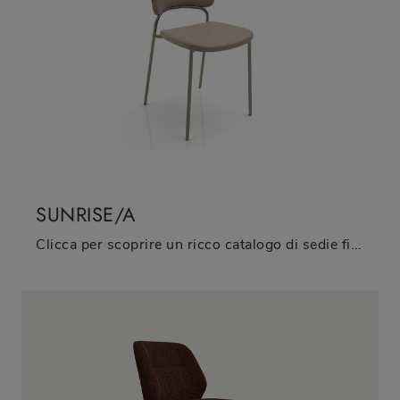
SUNRISE/A
Clicca per scoprire un ricco catalogo di sedie fisse per stanze moderne: il modello Sunrise/A di Zamagna ti aspetta!