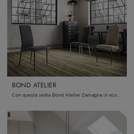
BOND ATELIER
Con questa sedia Bond Atelier Zamagna in ecopelle, una delle nostre sedute fisse moderne, potrai completare i tuoi spazi.