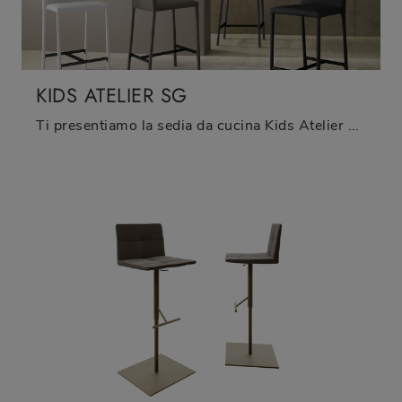
KIDS ATELIER SG
Ti presentiamo la sedia da cucina Kids Atelier SG per atmosfere moderne, tra le più belle Sedie sgabelli di Zamagna.