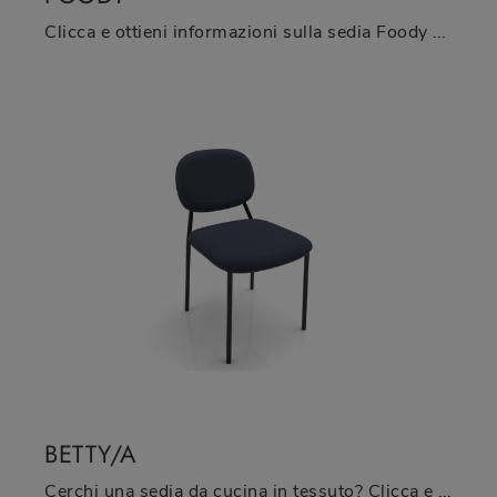
Clicca e ottieni informazioni sulla sedia Foody di Zamagna in tessuto: le più esclusive Sedie fisse moderne ti attendono.
BETTY/A
Cerchi una sedia da cucina in tessuto? Clicca e scopri il modello Betty/A di Zamagna per ultimare i tuoi locali al meglio.