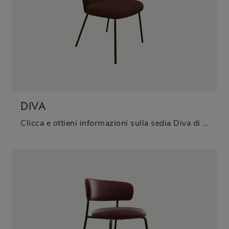
DIVA
Clicca e ottieni informazioni sulla sedia Diva di Zamagna in tessuto: le più belle Sedie fisse moderne ti attendono.