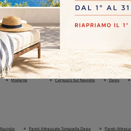
Stile
I più visti a :
Moderne
Cernusco Sul Naviglio
Desio
Naviglio
Pareti Attrezzate Tomasella Desio
Pareti Attrezz