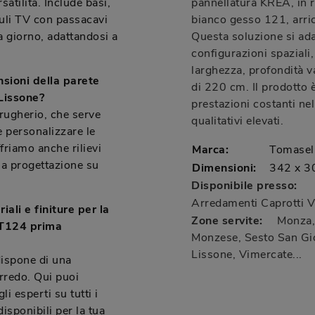
satilità. Include basi,
pannellatura KREA, in r
duli TV con passacavi
bianco gesso 121, arric
 a giorno, adattandosi a
Questa soluzione si adat
configurazioni spaziali
larghezza, profondità v
nsioni della parete
di 220 cm. Il prodotto è
Lissone?
prestazioni costanti ne
rugherio, che serve
qualitativi elevati.
e personalizzare le
friamo anche rilievi
Marca:
Tomasel
na progettazione su
Dimensioni:
342 x 3
Disponibile presso:
Arredamenti Caprotti
V
ali e finiture per la
Zone servite:
Monza, 
AT124 prima
Monzese, Sesto San Gio
Lissone, Vimercate...
ispone di una
arredo. Qui puoi
li esperti su tutti i
 disponibili per la tua