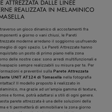
E ATTREZZATA DALLE LINEE
RNE REALIZZATA IN MELAMINICO
OMASELLA
traverso un gioco dinamico di accostamenti fra
mponenti a giorno o vani chiusi, le Pareti
trezzate moderne arredano il soggiorno usufruendo
 meglio di ogni spazio. Le Pareti Attrezzate hanno
nquistato un posto di primo piano nella zona
orno delle nostre case: sono arredi multifunzionali e
lvaspazio sempre realizzabili su misura per te. Per
formazioni e preventivi sulla
Parete Attrezzata
lante UNIT AT124 di Tomasella
nella fotografia
ntattaci! Il modello proposto è realizzato in
laminico, ma grazie ad un'ampia gamma di texture,
omie e forme, potrà adattarsi a stili di ogni genere.
esta parete attrezzata è una delle soluzioni della
rma e ti permetterà di ammobiliare la zona giorno