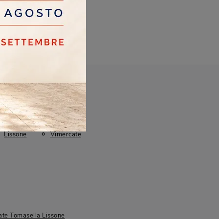
Lissone
Vimercate
ate Tomasella Lissone