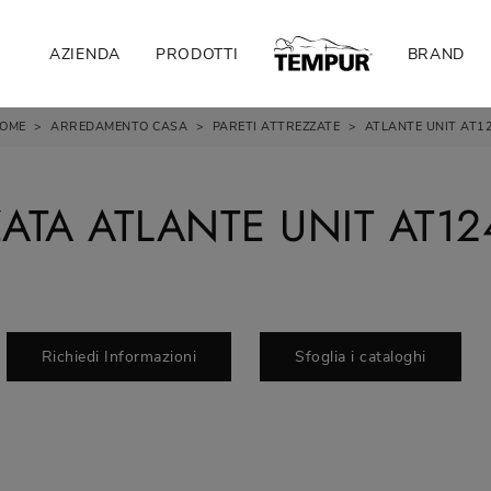
AZIENDA
PRODOTTI
BRAND
OME
>
ARREDAMENTO CASA
>
PARETI ATTREZZATE
>
ATLANTE UNIT AT1
ZATA ATLANTE UNIT AT12
Richiedi Informazioni
Sfoglia i cataloghi