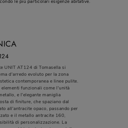
condo le più particolari esigenze abitative.
NICA
124
te UNIT AT124 di Tomasella si
ema d'arredo evoluto per la zona
stetica contemporanea e linee pulite.
a elementi funzionali come l'unità
etallo, e l'elegante maniglia
ta di finiture, che spaziano dal
to all'antracite opaco, passando per
zzato e il metallo antracite 160,
ibilità di personalizzazione. La