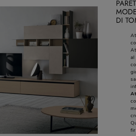
PARET
MODE
DI T
At
co
At
al
co
gi
sa
in
At
co
me
cr
Qu
fi