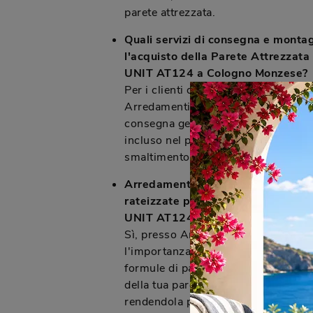
parete attrezzata.
Quali servizi di consegna e montag
l'acquisto della Parete Attrezzata
UNIT AT124 a Cologno Monzese?
Per i clienti di Cologno Monzese e ar
Arredamenti Caprotti offre un servi
consegna gestito con personale int
incluso nel prezzo. Inoltre, è disponib
smaltimento dell'usato per i tuoi ve
Arredamenti Caprotti offre soluzi
rateizzate per l'acquisto della par
UNIT AT124?
Sì, presso Arredamenti Caprotti c
l'importanza della flessibilità. Per 
formule di pagamento rateizzate per 
della tua parete attrezzata Tomase
rendendola più accessibile.