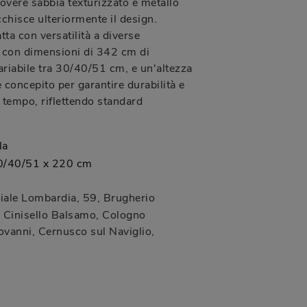
overe sabbia texturizzato e metallo
chisce ulteriormente il design.
ta con versatilità a diverse
, con dimensioni di 342 cm di
ariabile tra 30/40/51 cm, e un'altezza
 concepito per garantire durabilità e
l tempo, riflettendo standard
la
0/40/51 x 220 cm
iale Lombardia, 59
,
Brugherio
Cinisello Balsamo, Cologno
vanni, Cernusco sul Naviglio,