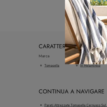
CARATTERISTICHE
Marca
Materiale
Tomasella
In Melaminico
CONTINUA A NAVIGARE
Pareti Attrezzate Tomasella Cernusco Sul 