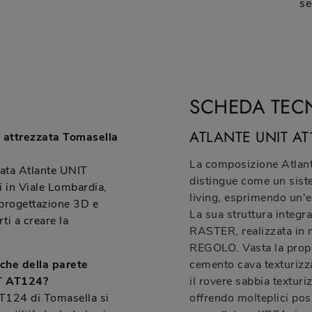
se
SCHEDA TEC
ATLANTE UNIT AT
 attrezzata Tomasella
La composizione Atlan
zata Atlante UNIT
distingue come un sist
 in Viale Lombardia,
living, esprimendo un'e
 progettazione 3D e
La sua struttura integr
ti a creare la
RASTER, realizzata in m
REGOLO. Vasta la propos
iche della parete
cemento cava texturizza
IT AT124?
il rovere sabbia texturi
AT124 di Tomasella si
offrendo molteplici poss