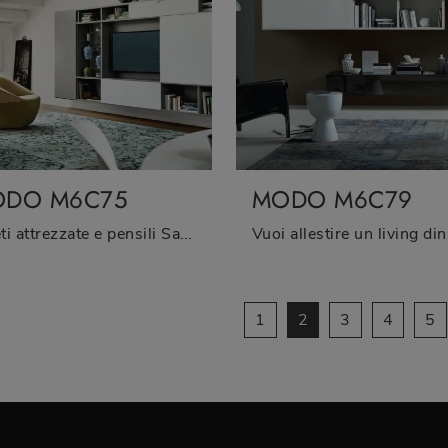
DO M6C75
MODO M6C79
Pareti attrezzate e pensili Sangiacomo: clicca e scopri il modello Modo M6C75 e potrai impreziosire stanze moderne di ogni genere.
1
2
3
4
5