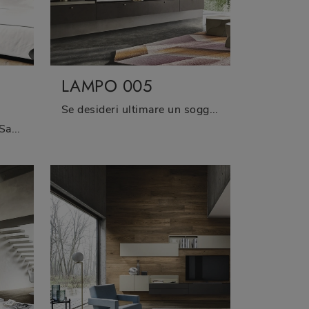
LAMPO 005
Se desideri ultimare un soggiorno dinamico e operativo dalle linee moderne, ti offriamo la parete attrezzata Lampo 005 Sangiacomo.
Pareti attrezzate e pensili Sangiacomo: clicca e scopri il modello Lampo 004 Laccata e potrai completare stanze moderne di ogni genere.