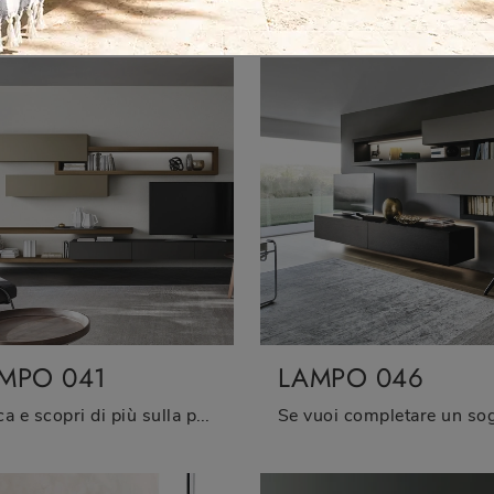
MPO 041
LAMPO 046
Clicca e scopri di più sulla parete attrezzata Lampo 041 della firma Sangiacomo: è la soluzione dalle linee moderne ideale per te.