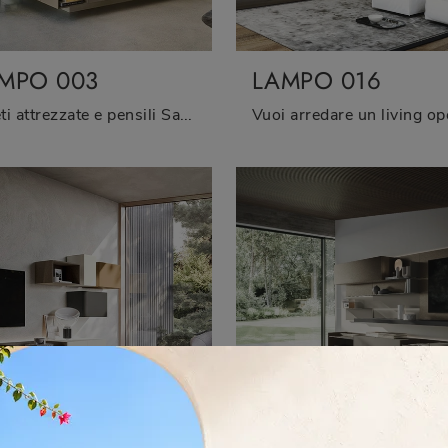
MPO 003
LAMPO 016
Pareti attrezzate e pensili Sangiacomo: clicca e scopri il modello Lampo 003 e potrai completare stanze moderne di ogni genere.