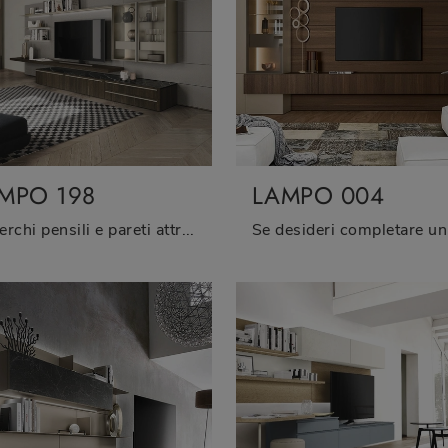
MPO 198
LAMPO 004
Se cerchi pensili e pareti attrezzate moderne, scegli il modello Lampo 198 di Sangiacomo: clicca e scopri di più!