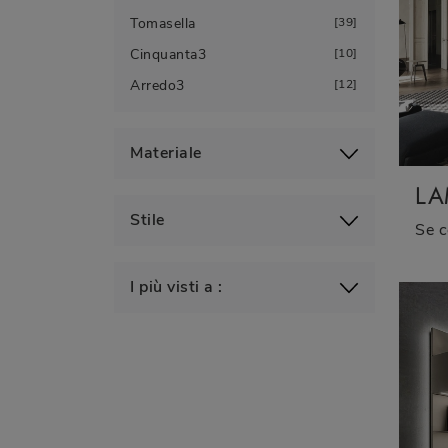
Tomasella
39
Cinquanta3
10
Arredo3
12
Materiale
LA
Stile
I più visti a :