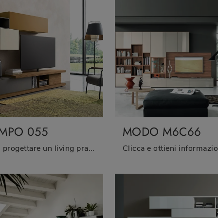
MPO 055
MODO M6C66
Vuoi progettare un living pratico e operativo? Ti presentiamo la parete attrezzata Lampo 055 Sangiacomo dalle linee decise moderne.