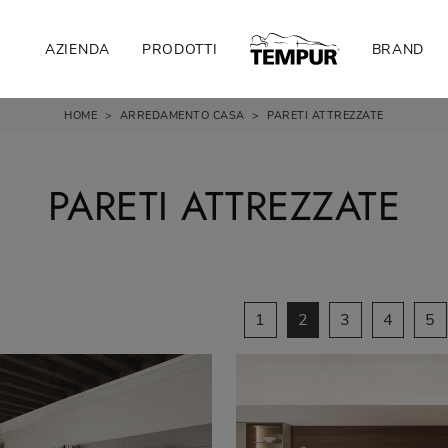
AZIENDA
PRODOTTI
BRAND
HOME
>
ARREDAMENTO CASA
>
PARETI ATTREZZATE
PARETI ATTREZZATE
1
2
3
4
5