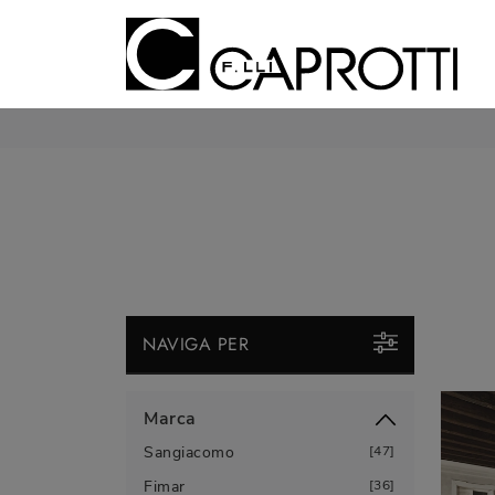
NAVIGA PER
Marca
Sangiacomo
47
Fimar
36