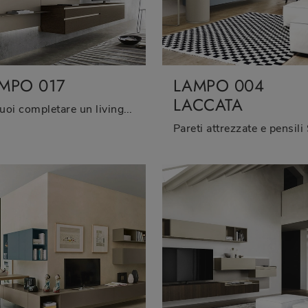
MPO 017
LAMPO 004
LACCATA
Se vuoi completare un living operativo e pratico dalle linee moderne, ti offriamo la parete attrezzata Lampo 017 Sangiacomo.