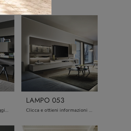
Vuoi allestire un soggiorno operativo e pratico? Ecco a te la parete attrezzata Lampo Riquadri 033 Sangiacomo dalle forme decise moderne.
LAMPO 053
Se vuoi completare un soggiorno dinamico e operativo dalle linee moderne, ti presentiamo la parete attrezzata Lampo 046 Sangiacomo.
Clicca e ottieni informazioni sulla parete attrezzata Lampo 053 della firma Sangiacomo: è la soluzione dalle linee moderne perfetta per te.