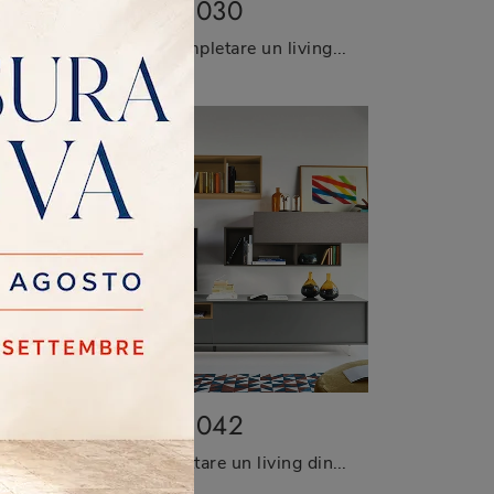
LAMPO 030
Se sei alla ricerca di mobili soggiorno e pareti attrezzate moderne, prediligi il modello Lampo 024 di Sangiacomo: clicca e ottieni informazioni!
Se vuoi completare un living operativo e pratico dalle linee moderne, ecco a te la parete attrezzata Lampo 030 Sangiacomo.
I
LAMPO 042
Vuoi progettare un living dinamico e operativo? Ti presentiamo la parete attrezzata Lampo 042 Sangiacomo dalle forme decise moderne.