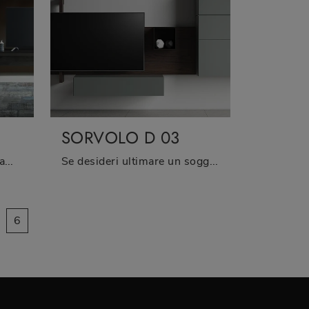
SORVOLO D 03
Vuoi allestire un living dinamico e operativo? Ti presentiamo la parete attrezzata Modo M6C79 Sangiacomo dalle linee decise moderne.
Se desideri ultimare un soggiorno pratico e dinamico dalle linee moderne, ti presentiamo la parete attrezzata Sorvolo D 03 Fimar.
6