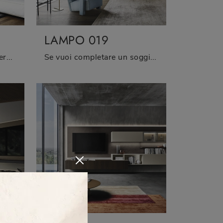
LAMPO 019
Vuoi arredare un living operativo e pratico? Ecco a te la parete attrezzata Lampo 016 Sangiacomo dalle forme decise moderne.
Se vuoi completare un soggiorno pratico e operativo dalle linee moderne, ecco a te la parete attrezzata Lampo 019 Sangiacomo.