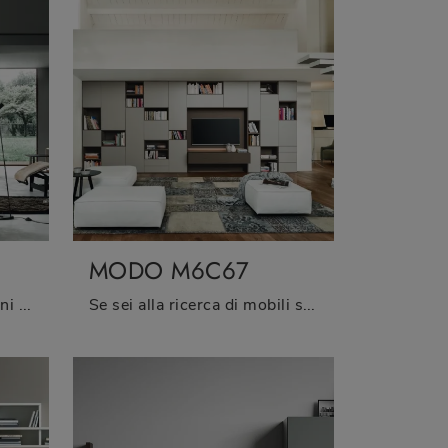
MODO M6C67
Clicca e ottieni informazioni sulla parete attrezzata Modo M6C66 del brand Sangiacomo: è la soluzione dalle linee moderne ideale per te.
Se sei alla ricerca di mobili soggiorno e pareti attrezzate moderne, scegli il modello Modo M6C67 di Sangiacomo: clicca e ottieni informazioni!