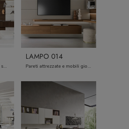
LAMPO 014
Se desideri completare un soggiorno pratico e operativo dalle linee moderne, ti presentiamo la parete attrezzata Lampo 004 Sangiacomo.
Pareti attrezzate e mobili giorno Sangiacomo: clicca e scopri il modello Lampo 014 e potrai impreziosire stanze moderne di ogni tipo.