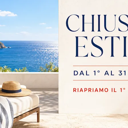
MPO 033
LAMPO 024
Se sei alla ricerca di mobili giorno e pareti attrezzate moderne, prediligi il modello Lampo 033 di Sangiacomo: clicca e ottieni informazioni!
MPO 029
LAMPO RIQUADR
033
Se vuoi ultimare un living dinamico e operativo dalle linee moderne, ti presentiamo la parete attrezzata Lampo 029 Sangiacomo.