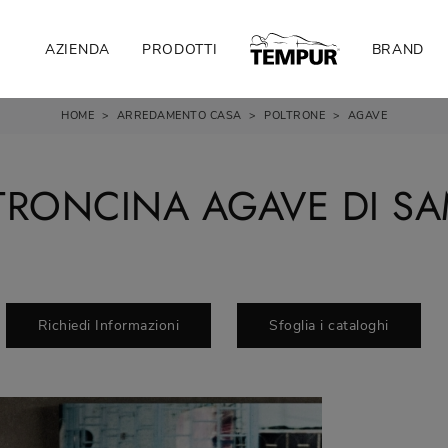
AZIENDA
PRODOTTI
BRAND
HOME
>
ARREDAMENTO CASA
>
POLTRONE
>
AGAVE
TRONCINA AGAVE DI S
Richiedi Informazioni
Sfoglia i cataloghi