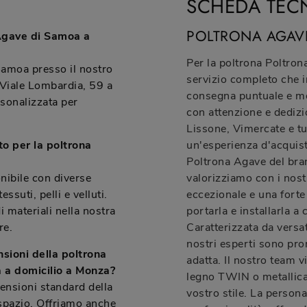
SCHEDA TEC
POLTRONA AGAV
 Agave di Samoa a
Per la poltrona Poltro
Samoa presso il nostro
servizio completo che i
Viale Lombardia, 59 a
consegna puntuale e m
sonalizzata per
con attenzione e dedizi
Lissone, Vimercate e tu
to per la poltrona
un'esperienza d'acquist
Poltrona Agave del bra
nibile con diverse
valorizziamo con i nost
essuti, pelli e velluti.
eccezionale e una forte
i materiali nella nostra
portarla e installarla a
re.
Caratterizzata da versat
nostri esperti sono pro
nsioni della poltrona
adatta. Il nostro team vi
 a domicilio a Monza?
legno TWIN o metallica
mensioni standard della
vostro stile. La persona
 spazio. Offriamo anche