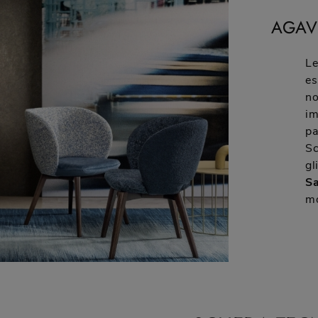
AGAV
Le
es
no
im
pa
Sc
gl
S
mo