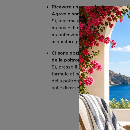
Riceverò un manuale di manutenzio
Agave e sono disponibili servizi p
Sì, insieme all'acquisto della poltr
manuale di manutenzione e cura. Of
manutenzione periodica a pagamento 
acquistare pezzi di ricambio.
Ci sono opzioni di pagamento ratei
della poltrona Agave?
Sì, presso il nostro negozio Arreda
formule di pagamento rateizzate per 
della poltrona Agave e degli altri ar
sulle diverse opzioni disponibili in 