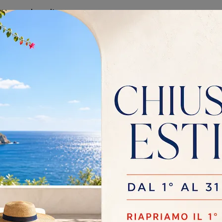
ne per la poltrona
ost-vendita?
ona Agave riceverai un
friamo anche servizi di
e la possibilità di
zzato per l'acquisto
menti Caprotti offriamo
facilitare l'acquisto
redi. Puoi informarti
negozio.