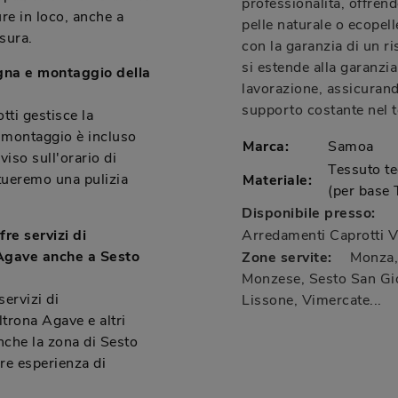
professionalità, offrend
ure in loco, anche a
pelle naturale o ecopell
sura.
con la garanzia di un ri
si estende alla garanzia 
egna e montaggio della
lavorazione, assicuran
supporto costante nel 
ti gestisce la
 montaggio è incluso
Marca:
Samoa
iso sull'orario di
Tessuto te
ttueremo una pulizia
Materiale:
(per base 
Disponibile presso:
re servizi di
Arredamenti Caprotti
V
 Agave anche a Sesto
Zone servite:
Monza, 
Monzese, Sesto San Gio
servizi di
Lissone, Vimercate...
ltrona Agave e altri
anche la zona di Sesto
re esperienza di