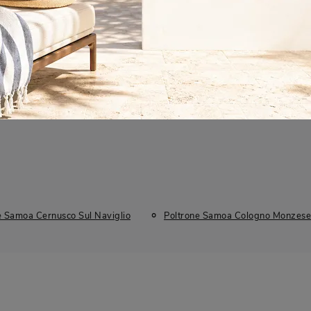
Stile
I più visti a :
Moderne
Brugherio
Cernusco Sul Naviglio
e Samoa Cernusco Sul Naviglio
Poltrone Samoa Cologno Monzese