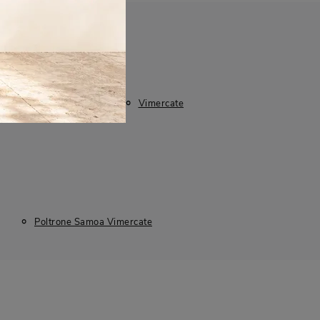
Cologno Monzese
Vimercate
Poltrone Samoa Vimercate