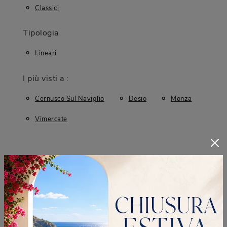
Classici
Tipologia
Lineari
I più visti a :
Cernusco Sul Naviglio
Desio
Monza
Vimercate
CONTINUA A NAVIGARE
Negozio Di Divani A Cernusco Sul Naviglio
Negozio Di Divani A Desio