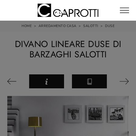
HOME
>
ARREDAMENTO CASA
>
SALOTTI
>
DUSE
DIVANO LINEARE DUSE DI
BARZAGHI SALOTTI