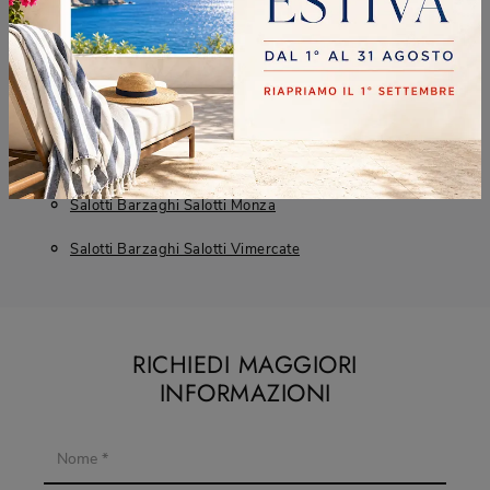
Negozio Di Divani A Monza
Negozio Di Divani A Vimercate
Salotti Barzaghi Salotti Cernusco Sul Naviglio
Salotti Barzaghi Salotti Desio
Salotti Barzaghi Salotti Monza
Salotti Barzaghi Salotti Vimercate
RICHIEDI MAGGIORI
INFORMAZIONI