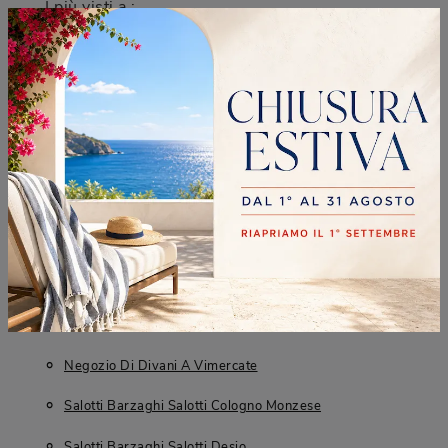
I più visti a :
Cologno Monzese
Desio
Monza
Vimercate
CONTINUA A NAVIGARE
Negozio Di Divani A Cologno Monzese
Negozio Di Divani A Desio
Negozio Di Divani A Monza
Negozio Di Divani A Vimercate
Salotti Barzaghi Salotti Cologno Monzese
Salotti Barzaghi Salotti Desio