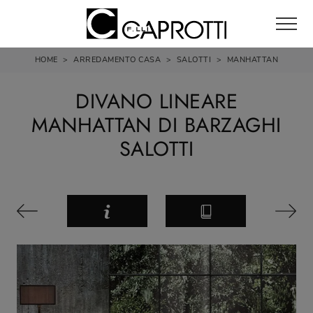
HOME
>
ARREDAMENTO CASA
>
SALOTTI
>
MANHATTAN
DIVANO LINEARE
MANHATTAN DI BARZAGHI
SALOTTI