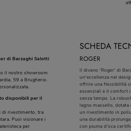
at
SCHEDA TEC
ROGER
er di Barzaghi Salotti
Il divano 'Roger' di Ba
sso il nostro showroom
un'eccellenza nel desi
ardia, 59 a Brugherio.
offrire una flessibilità
ersonalizzata.
essenziali e il comfort 
o disponibili per il
senza tempo. La robusta
legno massello, dotata 
 di rivestimento, tra
un rivestimento in poli
tara. Puoi visionare i
una durabilità prolungat
aterioteca per
con piuma d'oca certif