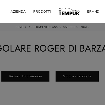
AZIENDA
PRODOTTI
BRAND
HOME
>
ARREDAMENTO CASA
>
SALOTTI
>
ROGER
OLARE ROGER DI BARZA
Richiedi Informazioni
Sfoglia i cataloghi