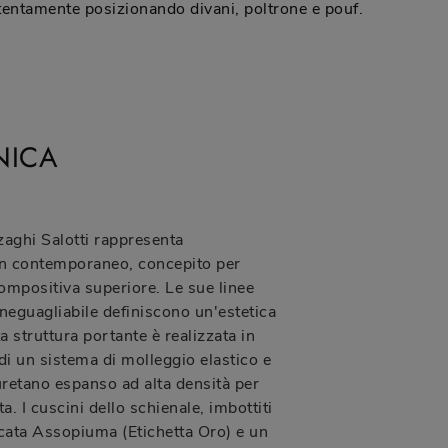
tentamente posizionando divani, poltrone e pouf.
NICA
rzaghi Salotti rappresenta
gn contemporaneo, concepito per
 compositiva superiore. Le sue linee
ineguagliabile definiscono un'estetica
 struttura portante è realizzata in
di un sistema di molleggio elastico e
uretano espanso ad alta densità per
a. I cuscini dello schienale, imbottiti
icata Assopiuma (Etichetta Oro) e un