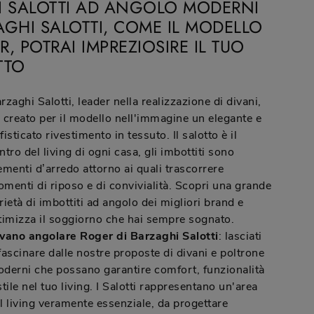
I SALOTTI AD ANGOLO MODERNI
AGHI SALOTTI, COME IL MODELLO
, POTRAI IMPREZIOSIRE IL TUO
TTO
rzaghi Salotti, leader nella realizzazione di divani,
 creato per il modello nell'immagine un elegante e
fisticato rivestimento in tessuto. Il salotto è il
ntro del living di ogni casa, gli imbottiti sono
ementi d’arredo attorno ai quali trascorrere
menti di riposo e di convivialità. Scopri una grande
rietà di imbottiti ad angolo dei migliori brand e
timizza il soggiorno che hai sempre sognato.
vano angolare Roger di Barzaghi Salotti
: lasciati
fascinare dalle nostre proposte di divani e poltrone
derni che possano garantire comfort, funzionalità
stile nel tuo living. I Salotti rappresentano un'area
l living veramente essenziale, da progettare