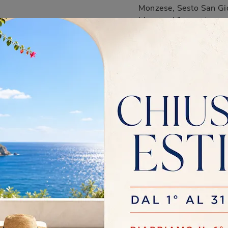
Monzese, Sesto San Gio
Lissone, Vimercate...
gettazione 3D per il
e 3D e consulenze a
logno Monzese.
oco per un progetto
Rivestimento
Stile
Tipologia