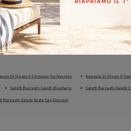
In Tessuto
Moderni
Ad Angolo
ozio Di Divani A Cernusco Sul Naviglio
Negozio Di Divani A Des
Salotti Barzaghi Salotti Brugherio
Salotti Barzaghi Salotti 
ti Barzaghi Salotti Sesto San Giovanni