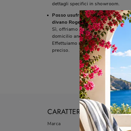
dettagli specifici in showroom.
Posso usufruire del servizio di pro
divano Roger a Cologno Monzese?
Sì, offriamo servizi di progettazion
domicilio anche per i clienti di Co
Effettuiamo rilievi delle misure in l
preciso.
CARATTERISTICHE
Marca
Imbottiti