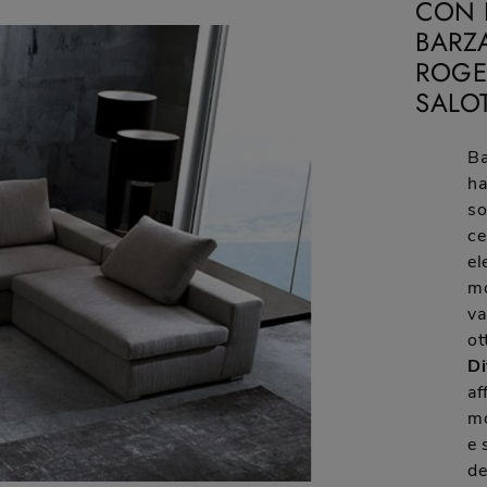
CON 
BARZ
ROGER
SALO
Ba
ha
so
ce
el
mo
va
ot
Di
af
mo
e 
de