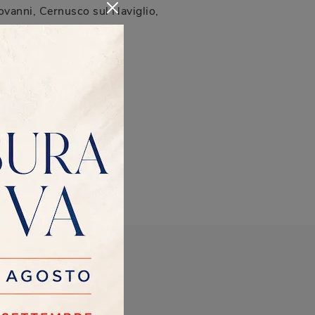
vanni, Cernusco sul Naviglio,
I più visti a :