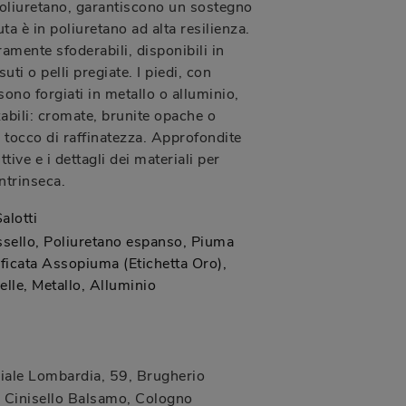
poliuretano, garantiscono un sostegno
ta è in poliuretano ad alta resilienza.
ramente sfoderabili, disponibili in
i o pelli pregiate. I piedi, con
ono forgiati in metallo o alluminio,
zabili: cromate, brunite opache o
 tocco di raffinatezza. Approfondite
ttive e i dettagli dei materiali per
ntrinseca.
alotti
sello, Poliuretano espanso, Piuma
ificata Assopiuma (Etichetta Oro),
elle, Metallo, Alluminio
iale Lombardia, 59
,
Brugherio
Cinisello Balsamo, Cologno