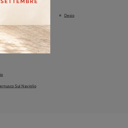
Brugherio
Cernusco Sul Naviglio
Desio
Sesto San Giovanni
io
Cernusco Sul Naviglio