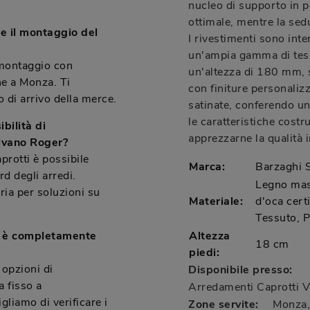
nucleo di supporto in 
ottimale, mentre la sedu
 e il montaggio del
I rivestimenti sono inte
un'ampia gamma di tessut
 montaggio con
un'altezza di 180 mm, s
he a Monza. Ti
con finiture personaliz
 di arrivo della merce.
satinate, conferendo un
le caratteristiche costru
bilità di
apprezzarne la qualità i
divano Roger?
rotti è possibile
Marca:
Barzaghi S
d degli arredi.
Legno mas
ria per soluzioni su
Materiale:
d'oca cert
Tessuto, P
ti è completamente
Altezza
18 cm
piedi:
 opzioni di
Disponibile presso:
a fisso a
Arredamenti Caprotti
V
liamo di verificare i
Zone servite:
Monza, 