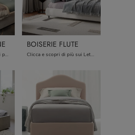
NE
BOISERIE FLUTE
Vuoi ultimare la stanza dei più piccoli con un letto singolo in tessuto? Ecco qui il modello Boiserie Marlene di Twils per spazi moderni.
Clicca e scopri di più sui Letti singoli design di Twils! Il modello Boiserie Flute in tessuto ti aspetta.