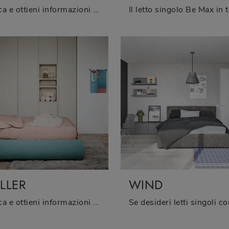
Clicca e ottieni informazioni sui Letti singoli moderni di Oggioni! Il modello Golf 131 in tessuto ti aspetta.
LLER
WIND
Clicca e ottieni informazioni sui Letti singoli moderni di Nidi! Il modello Roller in tessuto ti attende.