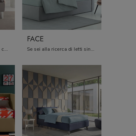
FACE
Vuoi ultimare la cameretta con un letto singolo in tessuto? Eccoti il modello Kelly Tessile di Oggioni per spazi moderni.
Se sei alla ricerca di letti singoli con contenitore, ecco qui il modello Face in tessuto per impreziosire la cameretta.