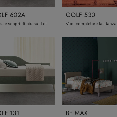
LF 602A
GOLF 530
Clicca e scopri di più sui Letti singoli moderni di Oggioni! Il modello Golf 602A in tessuto ti attende.
LF 131
BE MAX