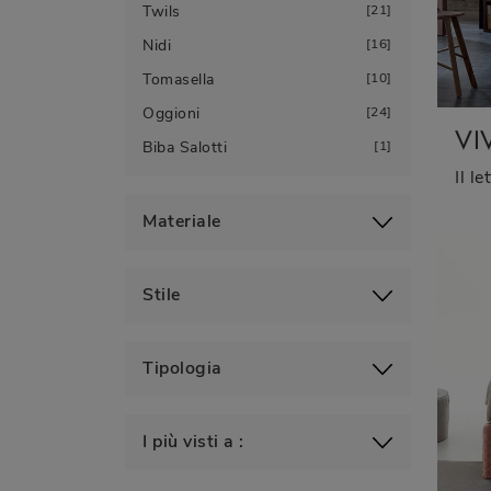
Twils
21
Nidi
16
Tomasella
10
Oggioni
24
VI
Biba Salotti
1
Materiale
Stile
Tipologia
I più visti a :