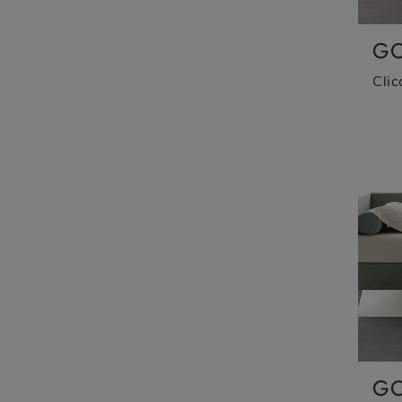
GO
GO