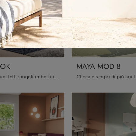
OOK
MAYA MOD 8
Se vuoi letti singoli imbottiti, ecco qui il modello Book in tessuto per impreziosire la camera dei più piccoli.