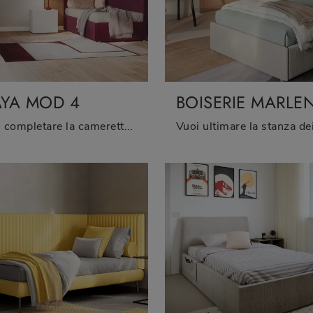
YA MOD 4
BOISERIE MARLE
Vuoi completare la cameretta con un letto singolo in tessuto? Ecco qui il modello Maya Mod 4 di Twils per spazi moderni.