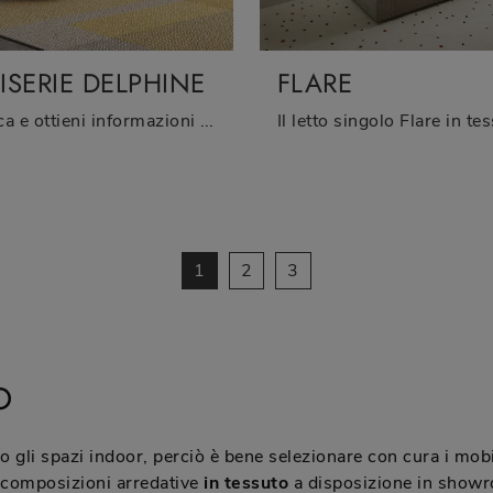
ISERIE DELPHINE
FLARE
Clicca e ottieni informazioni sui Letti singoli imbottiti: se sei alla ricerca di modelli moderni, il modello Boiserie Delphine Twils fa al caso tuo.
1
2
3
O
gli spazi indoor, perciò è bene selezionare con cura i mobil
 composizioni arredative
in tessuto
a disposizione in showro