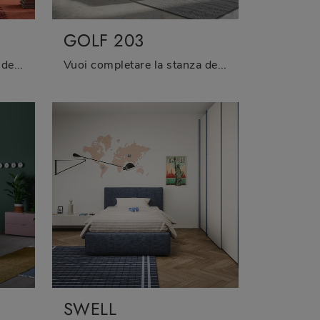
GOLF 203
Vuoi completare la stanza dei più piccoli con un letto singolo in tessuto? Ti presentiamo il modello Golf 530 di Oggioni per spazi moderni.
Vuoi completare la stanza dei più piccoli con un letto singolo in tessuto? Eccoti il modello Golf 203 di Oggioni per spazi moderni.
SWELL