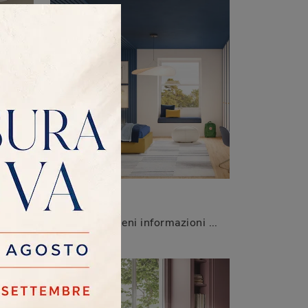
ADA
Vuoi completare la cameretta con un letto singolo in tessuto? Eccoti il modello Logan di Twils per spazi moderni.
Clicca e ottieni informazioni sui Letti singoli con contenitore: se vuoi modelli moderni, il modello Ada Twils fa per te.