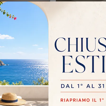
X ESTRAIBILE
LOGAN
Vuoi completare la cameretta con un letto singolo in tessuto? Ti presentiamo il modello Max Estraibile di Twils per spazi moderni.