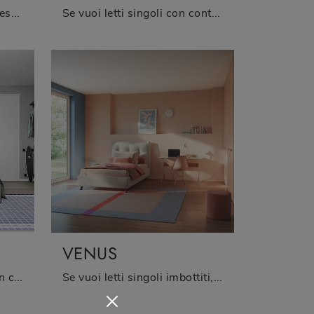
Il letto singolo Be Max in tessuto nell'immagine, tra i modelli imbottiti classici di Twils, è pensato per garantire il sonno più profondo.
Se vuoi letti singoli con contenitore, ti presentiamo il modello Swell in tessuto per impreziosire la cameretta.
VENUS
Se desideri letti singoli con contenitore, ecco qui il modello Wind in tessuto per arricchire la stanza dei più piccoli.
Se vuoi letti singoli imbottiti, ti presentiamo il modello Venus in tessuto per valorizzare la stanza dei più piccoli.