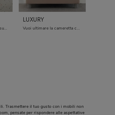
LUXURY
Il letto singolo Flare in tessuto nella fotografia, tra i modelli con contenitore moderni di Nidi, è ideale per garantire il riposo migliore.
Vuoi ultimare la cameretta con un letto singolo in tessuto? Ecco qui il modello Luxury di Oggioni per spazi classici.
i. Trasmettere il tuo gusto con i mobili non
om, pensate per rispondere alle aspettative