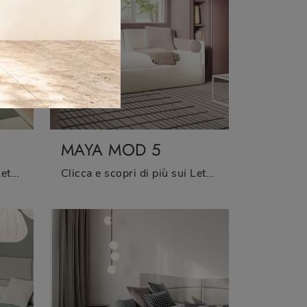
MAYA MOD 5
Clicca e scopri di più sui Letti singoli moderni di Twils! Il modello Maya Mod 8 in tessuto ti sta aspettando.
Clicca e scopri di più sui Letti singoli con letto estraibile: se sei alla ricerca di modelli moderni, il modello Maya Mod 5 Twils fa al caso tuo.