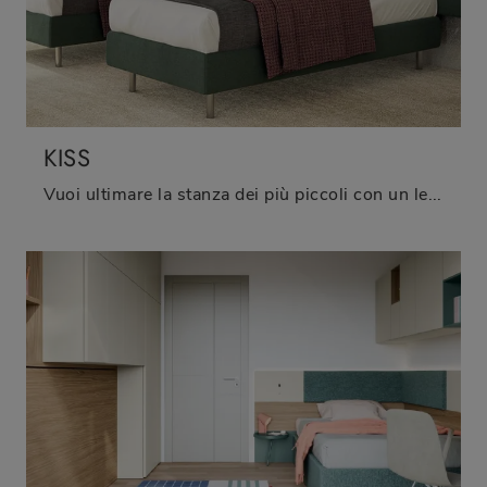
KISS
Vuoi ultimare la stanza dei più piccoli con un letto singolo in tessuto? Ti presentiamo il modello Kiss di Biba Salotti per spazi moderni.