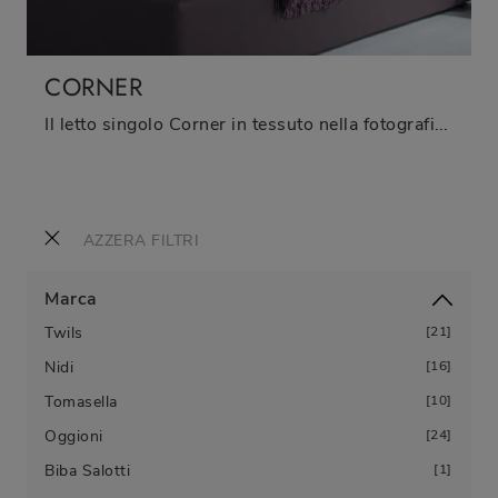
CORNER
Il letto singolo Corner in tessuto nella fotografia, tra i modelli sommier moderni di Tomasella, è pensato per garantire il relax totale.
AZZERA FILTRI
Marca
Twils
21
Nidi
16
Tomasella
10
Oggioni
24
Biba Salotti
1