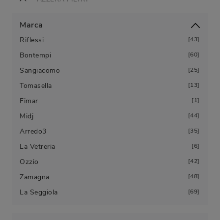
Marca
Riflessi
43
Bontempi
60
Sangiacomo
25
Tomasella
13
Fimar
1
Midj
44
Arredo3
35
La Vetreria
6
Ozzio
42
Zamagna
48
La Seggiola
69