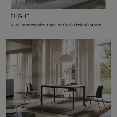
FLIGHT
Vuoi impreziosire spazi design? Ottieni informazioni sui tavoli design allungabili: il modello da pranzo Flight ti aspetta.