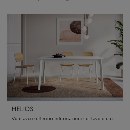
HELIOS
Vuoi avere ulteriori informazioni sul tavolo da cucina Helios di Arredo3? Clicca e scopri di più sui modelli allungabili dell'azienda.