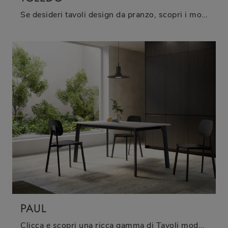
Se desideri tavoli design da pranzo, scopri i modelli allungabili di Arredo3: clicca e scopri il modello Toledo in HPL.
PAUL
Clicca e scopri una ricca gamma di Tavoli moderni allungabili da cucina! Il modello Paul di Arredo3 ti sta aspettando.