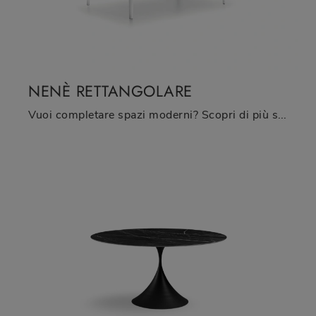
NENÈ RETTANGOLARE
Vuoi completare spazi moderni? Scopri di più sui tavoli moderni fissi: il modello da cucina Nenè rettangolare ti attende.