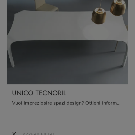
UNICO TECNORIL
Vuoi impreziosire spazi design? Ottieni informazioni sui tavoli design fissi: il modello da pranzo Unico Tecnoril ti attende.
AZZERA FILTRI