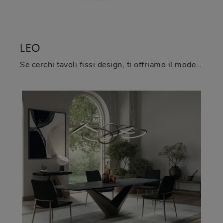
LEO
Se cerchi tavoli fissi design, ti offriamo il modello da pranzo in HPL Leo della firma Midj.