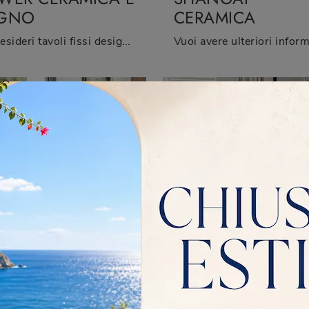
EGNO
CERAMICA
Se desideri tavoli fissi design, ti offriamo il modello da pranzo in ceramica Tower Ceramica e Legno della marca Riflessi.
RADISE
PARADISE LEGN
ISTALLO