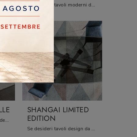
Se desideri tavoli moderni da pranzo, scopri i modelli consolle di Riflessi: clicca e scopri il modello Manhattan Consolle in ceramica.
LLE
SHANGAI LIMITED
EDITION
Vuoi completare spazi moderni? Scopri di più sui tavoli moderni consolle: il modello da pranzo Corner Consolle ti sta aspettando.
Se desideri tavoli design da pranzo, scopri i modelli fissi di Riflessi: clicca e scopri il modello Shangai Limited Edition in vetro.