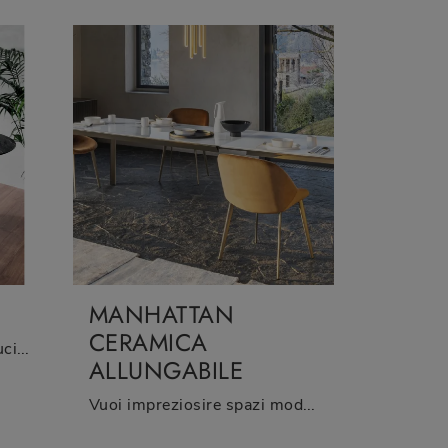
MANHATTAN
CERAMICA
Se vuoi tavoli design da cucina, scopri i modelli fissi di Riflessi: clicca e scopri il modello Pegaso Snack in ceramica.
ALLUNGABILE
Vuoi impreziosire spazi moderni? Ottieni informazioni sui tavoli moderni allungabili: il modello da pranzo Manhattan Ceramica allungabile ti aspetta.