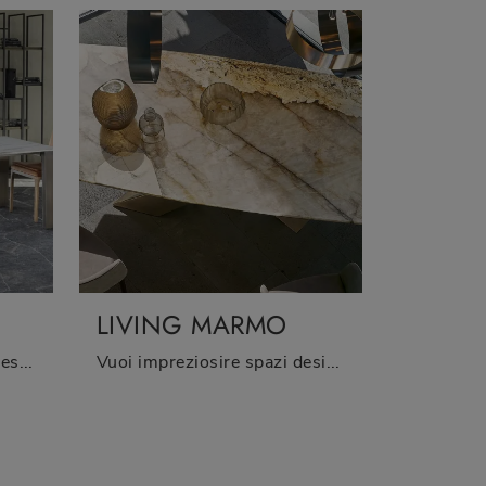
LIVING MARMO
Se vuoi tavoli allungabili design, ecco a te il modello da pranzo in ceramica Atlantis del brand Riflessi.
Vuoi impreziosire spazi design? Ottieni informazioni sui tavoli design fissi: il modello da pranzo Living Marmo ti sta aspettando.