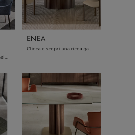
ENEA
Clicca e scopri una ricca gamma di Tavoli design fissi da pranzo! Il modello Enea di Riflessi ti aspetta.
Vuoi impreziosire spazi design? Ottieni informazioni sui tavoli design fissi: il modello da pranzo Living Legno Ceramica ti aspetta.