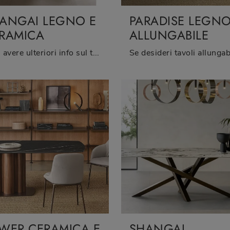
ANGAI LEGNO E
PARADISE LEGN
RAMICA
ALLUNGABILE
Vuoi avere ulteriori info sul tavolo da pranzo Shangai Legno e Ceramica di Riflessi? Clicca e scopri di più sui modelli fissi della marca.
WER CERAMICA E
SHANGAI