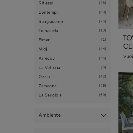
Riflessi
43
Bontempi
60
Sangiacomo
25
Tomasella
13
TO
Fimar
1
CE
Midj
44
Arredo3
35
La Vetreria
6
Ozzio
42
Zamagna
48
La Seggiola
69
Ambiente