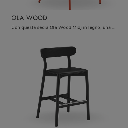
OLA WOOD
Con questa sedia Ola Wood Midj in legno, una tra le nostre sedute fisse design, potrai impreziosire i tuoi locali.