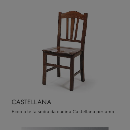
CASTELLANA
Ecco a te la sedia da cucina Castellana per ambientazioni classiche, tra le più originali Sedie fisse di La Seggiola.