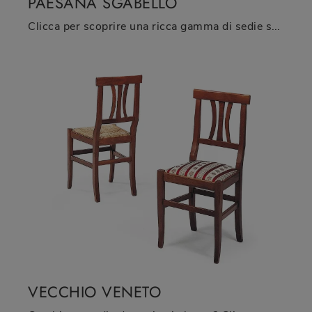
PAESANA SGABELLO
Clicca per scoprire una ricca gamma di sedie sgabelli per stanze classiche: il modello Paesana Sgabello di La Seggiola ti attende!
VECCHIO VENETO