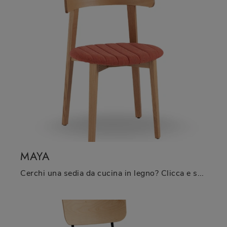
MAYA
Cerchi una sedia da cucina in legno? Clicca e scopri il modello Maya di Midj per ultimare i tuoi interni al meglio.