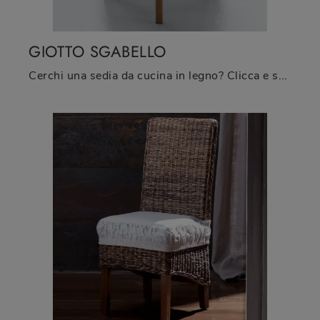
GIOTTO SGABELLO
Cerchi una sedia da cucina in legno? Clicca e scopri il modello Giotto Sgabello di La Seggiola per ultimare i tuoi spazi al meglio.