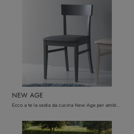
NEW AGE
Ecco a te la sedia da cucina New Age per ambientazioni moderne, tra le più originali Sedie fisse di La Seggiola.