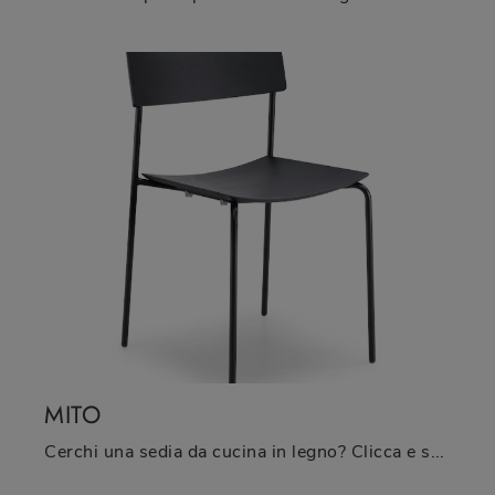
MITO
Cerchi una sedia da cucina in legno? Clicca e scopri il modello Mito di Midj per completare i tuoi locali perfettamente.