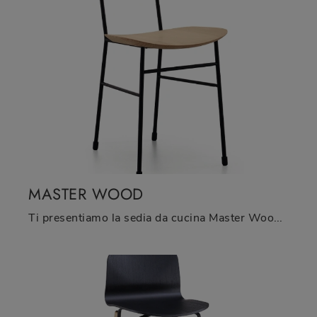
MASTER WOOD
Ti presentiamo la sedia da cucina Master Wood per ambientazioni moderne, tra le più originali Sedie fisse di Midj.