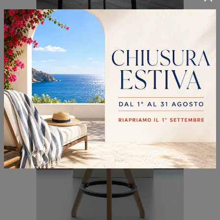
URBAN SGABELLO
Clicca per scoprire una ricca gamma di sedie sgabelli per stanze design: il modello Urban Sgabello di La Seggiola ti sta aspettando!