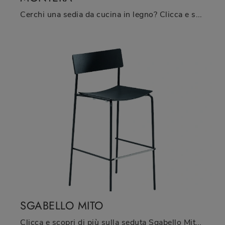
Cerchi una sedia da cucina in legno? Clicca e scopri il modello Montera di Midj per ultimare i tuoi interni ottimamente.
SGABELLO MITO
Clicca e scopri di più sulla seduta Sgabello Mito di Midj in legno: le più originali Sedie sgabelli moderne ti attendono.