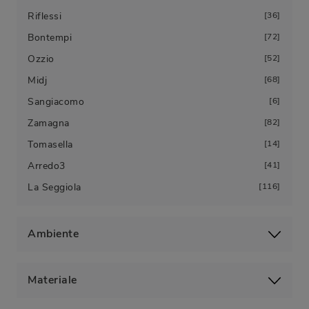
Riflessi
36
Bontempi
72
Ozzio
52
Midj
68
Sangiacomo
6
Zamagna
82
Tomasella
14
Arredo3
41
La Seggiola
116
Ambiente
Materiale