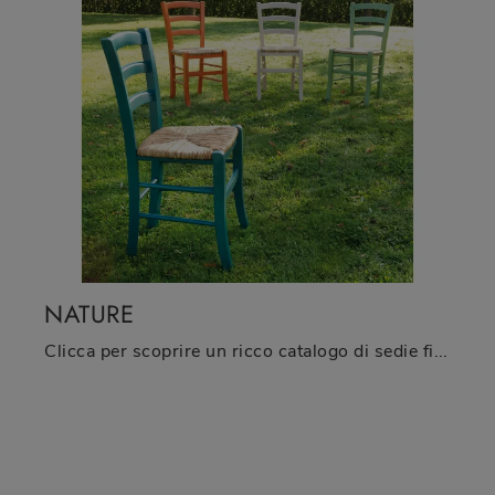
NATURE
Clicca per scoprire un ricco catalogo di sedie fisse per stanze classiche: il modello Nature di La Seggiola ti sta aspettando!