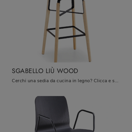
SGABELLO LIÙ WOOD
Cerchi una sedia da cucina in legno? Clicca e scopri il modello Sgabello Liù Wood di Midj per completare i tuoi interni al meglio.