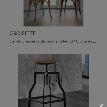
CROISETTE
Cerchi una sedia da cucina in legno? Clicca e scopri il modello Croisette di La Seggiola per completare i tuoi spazi alla perfezione.