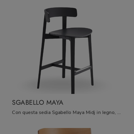
SGABELLO MAYA
Con questa sedia Sgabello Maya Midj in legno, una tra le nostre sedute sgabelli moderne, potrai valorizzare i tuoi spazi.