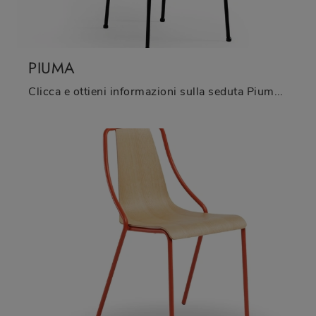
PIUMA
Clicca e ottieni informazioni sulla seduta Piuma di Midj in legno: le più originali Sedie fisse moderne ti aspettano.