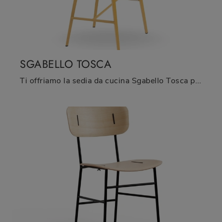
SGABELLO TOSCA
Ti offriamo la sedia da cucina Sgabello Tosca per ambientazioni moderne, tra le più originali Sedie sgabelli di Midj.