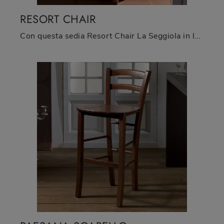
RESORT CHAIR
Con questa sedia Resort Chair La Seggiola in legno, una delle nostre sedute fisse moderne, potrai arricchire i tuoi spazi.