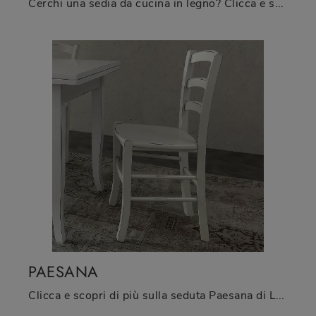
Cerchi una sedia da cucina in legno? Clicca e scopri il modello Vecchio Veneto di La Seggiola per completare i tuoi interni perfettamente.
PAESANA
Clicca e scopri di più sulla seduta Paesana di La Seggiola in legno: le più esclusive Sedie fisse classiche ti attendono.