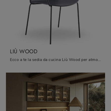
LIÙ WOOD
Ecco a te la sedia da cucina Liù Wood per atmosfere moderne, tra le più originali Sedie fisse di Midj.