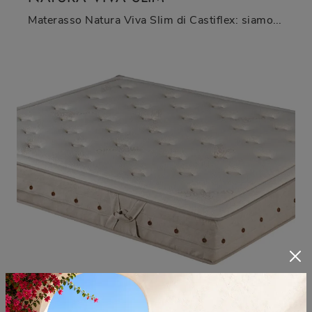
Materasso Natura Viva Slim di Castiflex: siamo specialisti del buon sonno! Scopri di più sui Materassi in lattice matrimoniali.
NATURA VIVA
Scopri nel nostro punto vendita i Materassi matrimoniali: il modello Natura Viva in lattice ti attende per garantirti il relax totale.