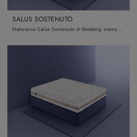
SALUS SOSTENUTO
Materasso Salus Sostenuto di Bedding: siamo specialisti del buon riposo! Ottieni informazioni sui Materassi in lattice matrimoniali.