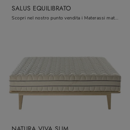
SALUS EQUILIBRATO
Scopri nel nostro punto vendita i Materassi matrimoniali: il modello Salus Equilibrato in lattice ti sta aspettando per assicurarti il relax totale.
NATURA VIVA SLIM