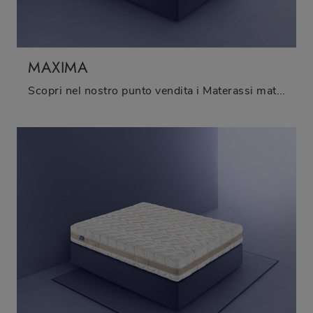
MAXIMA
Scopri nel nostro punto vendita i Materassi matrimoniali: il modello Maxima in lattice ti aspetta per assicurarti il relax totale.