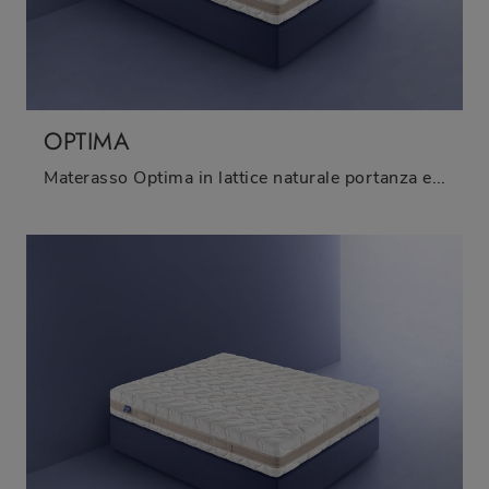
OPTIMA
Materasso Optima in lattice naturale portanza equilibrata di Bedding: siamo specialisti del buon riposo! Scopri di più sui Materassi in lattice ...