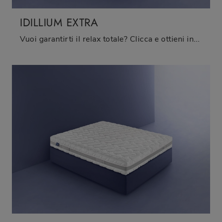
IDILLIUM EXTRA
Vuoi garantirti il relax totale? Clicca e ottieni informazioni sul materasso Idillium Extra tra i modelli a molle insacchettate matrimoniali di ...