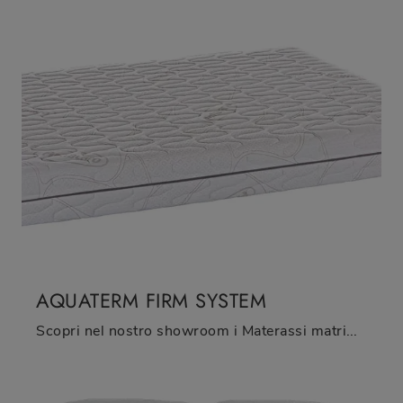
AQUATERM FIRM SYSTEM
Scopri nel nostro showroom i Materassi matrimoniali: il modello Aquaterm Firm System in poliuretano ti attende per assicurarti il sonno più profondo.