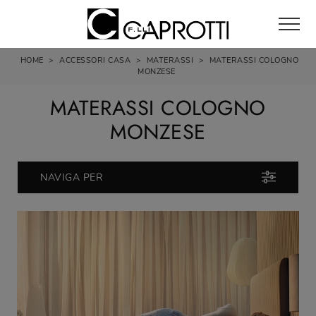
HOME
>
ACCESSORI CASA
>
MATERASSI
>
MATERASSI COLOGNO
MONZESE
MATERASSI COLOGNO
MONZESE
NAVIGA PER