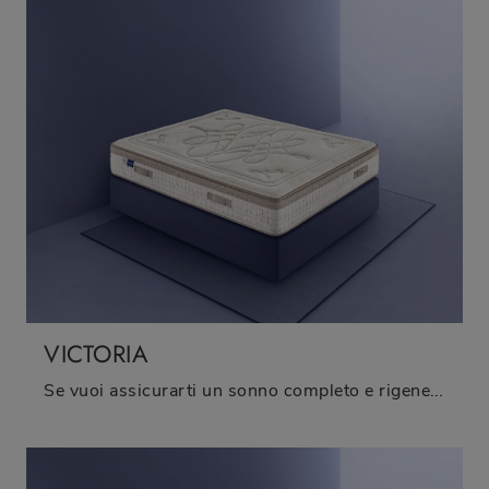
VICTORIA
Se vuoi assicurarti un sonno completo e rigenerante, scopri i Materassi a molle insacchettate matrimoniali come il modello Victoria Bedding.