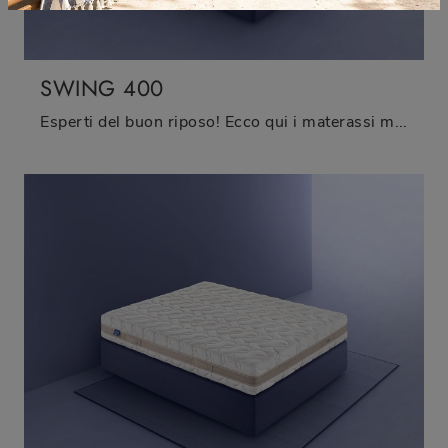
SWING 400
Esperti del buon riposo! Ecco qui i materassi matrimoniali a molle di Bedding: clicca e scopri di più sul modello Swing 400.