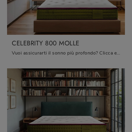
CELEBRITY 800 MOLLE
Vuoi assicurarti il sonno più profondo? Clicca e ottieni informazioni sul materasso Celebrity 800 molle tra i modelli a molle insacchettate ...