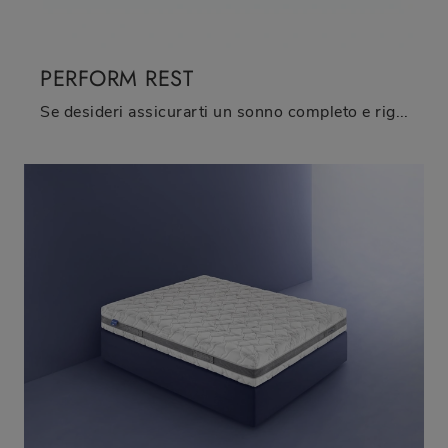
PERFORM REST
Se desideri assicurarti un sonno completo e rigenerante, scopri i Materassi a molle insacchettate matrimoniali come il modello Perform Rest Oggioni.