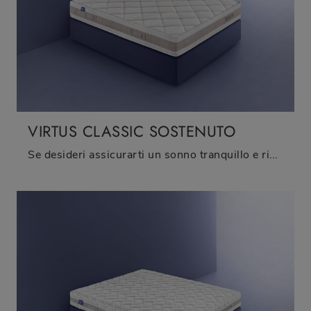
VIRTUS CLASSIC SOSTENUTO
Se desideri assicurarti un sonno tranquillo e ristoratore, scopri i Materassi a molle insacchettate matrimoniali come il modello Virtus Classic ...