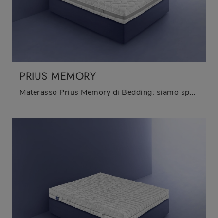
PRIUS MEMORY
Materasso Prius Memory di Bedding: siamo specialisti del buon riposo! Ottieni informazioni sui Materassi in memory foam matrimoniali.