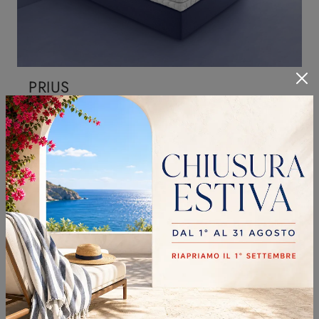
PRIUS
Scopri nel nostro punto vendita i Materassi matrimoniali: il modello Prius a molle insacchettate ti aspetta per assicurarti il riposo migliore.