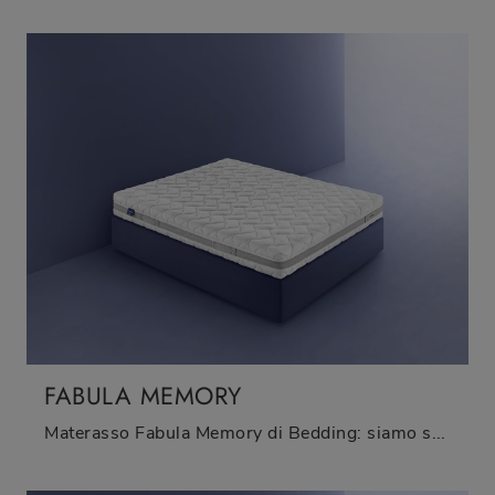
FABULA MEMORY
Materasso Fabula Memory di Bedding: siamo specialisti del buon riposo! Scopri di più sui Materassi in memory foam matrimoniali.