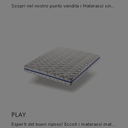
Scopri nel nostro punto vendita i Materassi singoli: il modello Eco Mix Pieghevole in poliuretano ti attende per assicurarti il sonno più profondo.
PLAY
Esperti del buon riposo! Eccoti i materassi matrimoniali in memory foam di Oggioni: clicca e scopri di più sul modello Play.