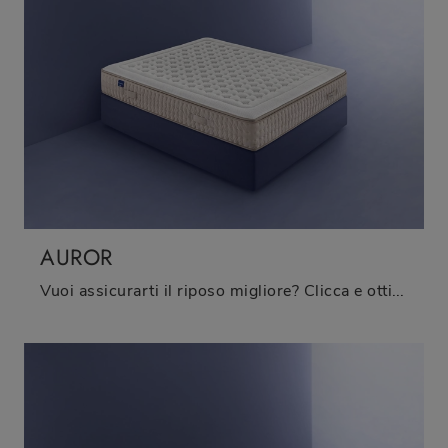
AUROR
Vuoi assicurarti il riposo migliore? Clicca e ottieni informazioni sul materasso Auror tra i modelli a molle insacchettate matrimoniali di Bedding!