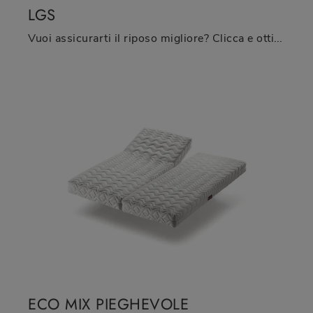
LGS
Vuoi assicurarti il riposo migliore? Clicca e ottieni informazioni sul materasso Lgs tra i modelli a molle matrimoniali di Oggioni!
ECO MIX PIEGHEVOLE