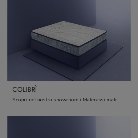
COLIBRÌ
Scopri nel nostro showroom i Materassi matrimoniali: il modello Colibrì a molle insacchettate ti sta aspettando per garantirti il riposo migliore.