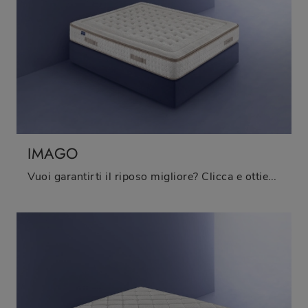
IMAGO
Vuoi garantirti il riposo migliore? Clicca e ottieni informazioni sul materasso Imago tra i modelli a molle insacchettate matrimoniali di Bedding!