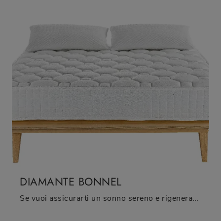
DIAMANTE BONNEL
Se vuoi assicurarti un sonno sereno e rigenerante, scopri i Materassi a molle matrimoniali come il modello Diamante Bonnel Castiflex.