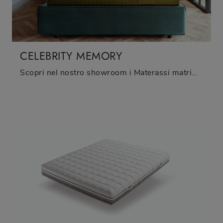
CELEBRITY MEMORY
Scopri nel nostro showroom i Materassi matrimoniali: il modello Celebrity Memory in memory foam ti sta aspettando per assicurarti il sonno più ...