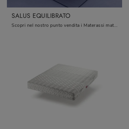
SALUS EQUILIBRATO
Scopri nel nostro punto vendita i Materassi matrimoniali: il modello Salus Equilibrato in lattice ti sta aspettando per assicurarti il relax totale.