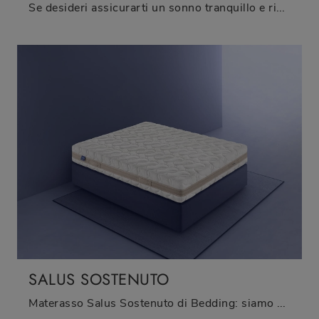
Se desideri assicurarti un sonno tranquillo e ristoratore, scopri i Materassi in memory foam matrimoniali come il modello Levitas Equilibrato Bedding.
SALUS SOSTENUTO
Materasso Salus Sostenuto di Bedding: siamo specialisti del buon riposo! Ottieni informazioni sui Materassi in lattice matrimoniali.