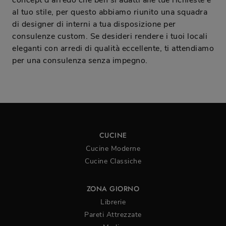
concept d'arredo che ben si adatti alle tue richieste e
al tuo stile, per questo abbiamo riunito una squadra
di designer di interni a tua disposizione per
consulenze custom. Se desideri rendere i tuoi locali
eleganti con arredi di qualità eccellente, ti attendiamo
per una consulenza senza impegno.
CUCINE
Cucine Moderne
Cucine Classiche
ZONA GIORNO
Librerie
Pareti Attrezzate