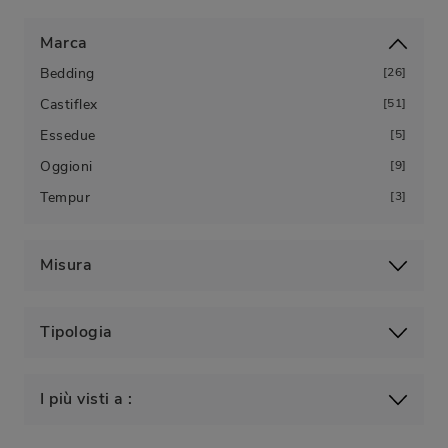
Marca
Bedding
26
Castiflex
51
Essedue
5
Oggioni
9
Tempur
3
Misura
Tipologia
I più visti a :