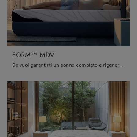
FORM™ MDV
Se vuoi garantirti un sonno completo e rigenerante, scopri i Materassi in memory foam matrimoniali come il modello Form™ MDV Tempur.