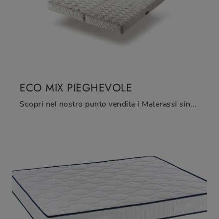
ECO MIX PIEGHEVOLE
Scopri nel nostro punto vendita i Materassi singoli: il modello Eco Mix Pieghevole in poliuretano ti attende per assicurarti il sonno più profondo.