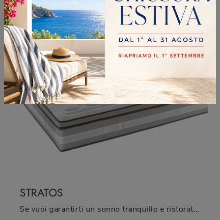
Scopri in negozio i Materassi matrimoniali: il modello Skylab in poliuretano ti aspetta per garantirti il relax totale.
STRATOS
Se vuoi garantirti un sonno tranquillo e ristoratore, scopri i Materassi in poliuretano matrimoniali come il modello Stratos Castiflex.