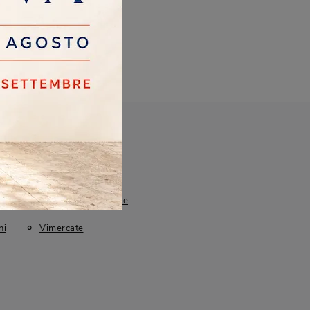
iglio
Cologno Monzese
ni
Vimercate