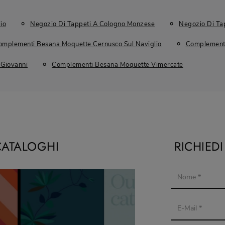
io
Negozio Di Tappeti A Cologno Monzese
Negozio Di Ta
omplementi Besana Moquette Cernusco Sul Naviglio
Complement
Giovanni
Complementi Besana Moquette Vimercate
CATALOGHI
RICHIED