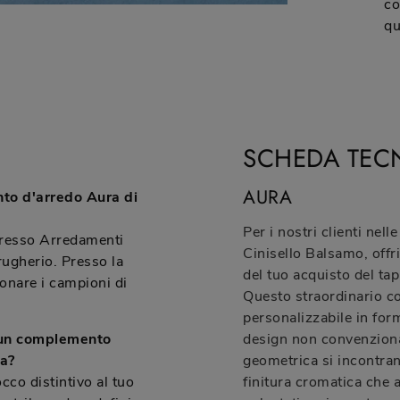
co
qu
SCHEDA TEC
AURA
to d'arredo Aura di
Per i nostri clienti ne
presso Arredamenti
Cinisello Balsamo, off
rugherio. Presso la
del tuo acquisto del t
onare i campioni di
Questo straordinario c
personalizzabile in form
e un complemento
design non convenziona
sa?
geometrica si incontrano
co distintivo al tuo
finitura cromatica che 