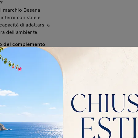
e?
l marchio Besana
interni con stile e
capacità di adattarsi a
era dell'ambiente.
io del complemento
no Monzese?
gio, gestito con
zzo ed è disponibile
eremo con un
merce per garantirti la
mplemento d'arredo
aprotti?
è possibile richiedere
nto Aura. Al momento
anuale di manutenzione
uo prodotto.