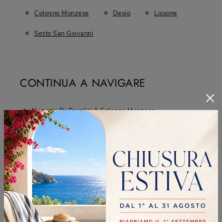
Cologno Monzese
Desio
Lissone
Sesto San Giovanni
CONTINUA A NAVIGARE
Negozio Di Tavolini A Cologno Monzese
Negozio Di Tavolini A Desio
Negozio Di Tavolini A Lissone
Negozio Di Tavolini A Sesto San Giovanni
Complementi Bontempi Cologno Monzese
Complementi Bontempi Desio