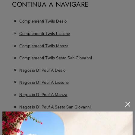
CONTINUA A NAVIGARE
Complementi Twils Desio
Complementi Twils Lissone
Complementi Twils Monza
Complementi Twils Sesto San Giovanni
Negozio Di Pouf A Desio
Negozio Di Pouf A Lissone
Negozio Di Pouf A Monza
Negozio Di Pouf A Sesto San Giovanni