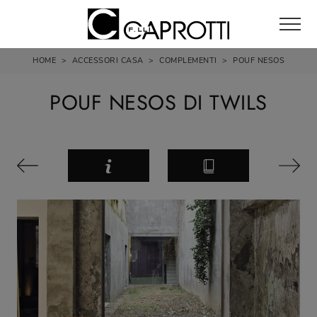
HOME
>
ACCESSORI CASA
>
COMPLEMENTI
>
POUF NESOS
POUF NESOS DI TWILS