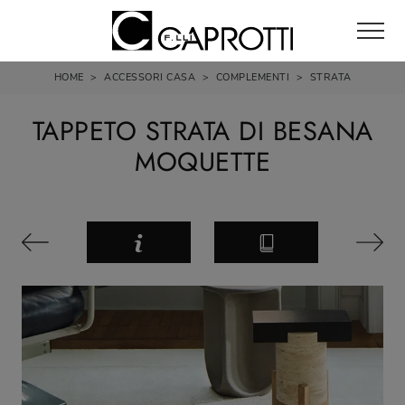
HOME
>
ACCESSORI CASA
>
COMPLEMENTI
>
STRATA
TAPPETO STRATA DI BESANA
MOQUETTE