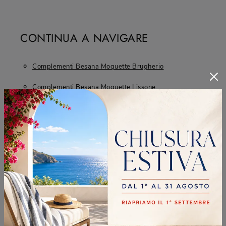
CONTINUA A NAVIGARE
Complementi Besana Moquette Brugherio
Complementi Besana Moquette Lissone
Complementi Besana Moquette Sesto San Giovanni
Complementi Besana Moquette Vimercate
Negozio Di Tappeti A Brugherio
Negozio Di Tappeti A Lissone
Negozio Di Tappeti A Sesto San Giovanni
Negozio Di Tappeti A Vimercate