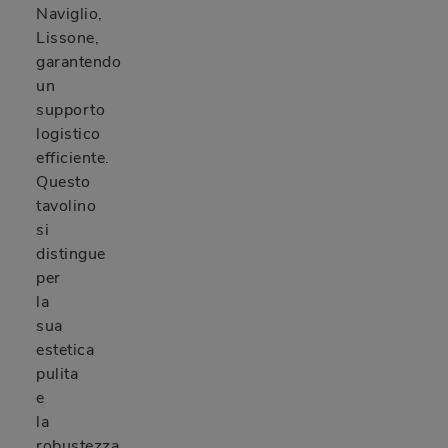
Naviglio,
Lissone,
garantendo
un
supporto
logistico
efficiente.
Questo
tavolino
si
distingue
per
la
sua
estetica
pulita
e
la
robustezza,