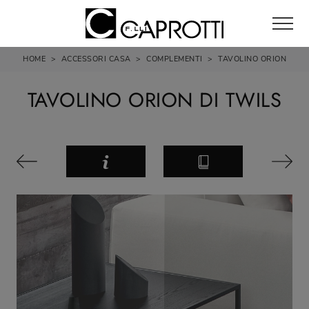
HOME
>
ACCESSORI CASA
>
COMPLEMENTI
>
TAVOLINO ORION
TAVOLINO ORION DI TWILS