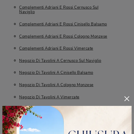
Complementi Adriani E Rossi Cernusco Sul
Naviglio
Complementi Adriani E Rossi Cinisello Balsamo
Complementi Adriani E Rossi Cologno Monzese
Complementi Adriani E Rossi Vimercate
Negozio Di Tavolini A Cernusco Sul Naviglio
Negozio Di Tavolini A Cinisello Balsamo
Negozio Di Tavolini A Cologno Monzese
Negozio Di Tavolini A Vimercate
RICHIEDI MAGGIORI