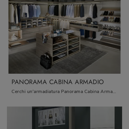
PANORAMA CABINA ARMADIO
Cerchi un'armadiatura Panorama Cabina Armadio Sangiacomo? Clicca subito! Gli armadi cabine armadio con ante scorrevoli ti attendono.