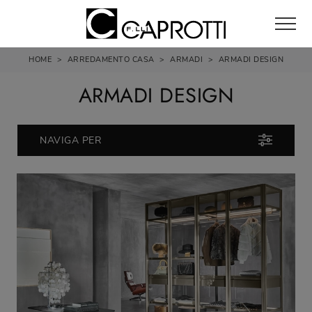
HOME
>
ARREDAMENTO CASA
>
ARMADI
>
ARMADI DESIGN
ARMADI DESIGN
NAVIGA PER