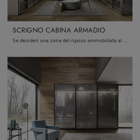
SCRIGNO CABINA ARMADIO
Se desideri una zona del riposo ammobiliata al meglio, scegli l'armadio Scrigno Cabina Armadio con ante battenti di Sangiacomo!