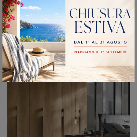
ATOLLO CABINA ARMADIO
Cerchi un guardaroba in melaminico? Clicca e scopri armadi cabine armadio con ante scorrevoli di Sangiacomo.