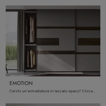
EMOTION
Cerchi un'armadiatura in laccato opaco? Clicca e scopri armadiature a muro con ante scorrevoli di Fimar.