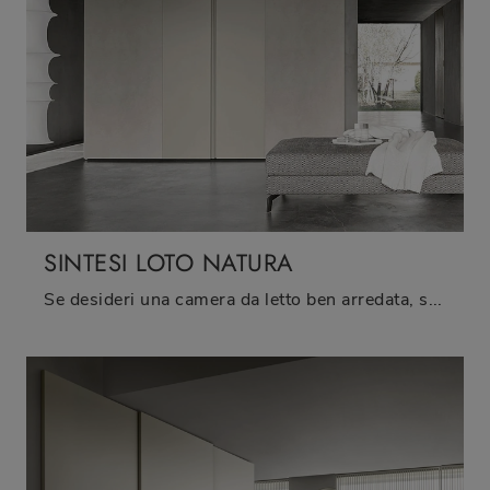
SINTESI LOTO NATURA
Se desideri una camera da letto ben arredata, scegli l'armadio Sintesi Loto Natura con ante scorrevoli di Sangiacomo!