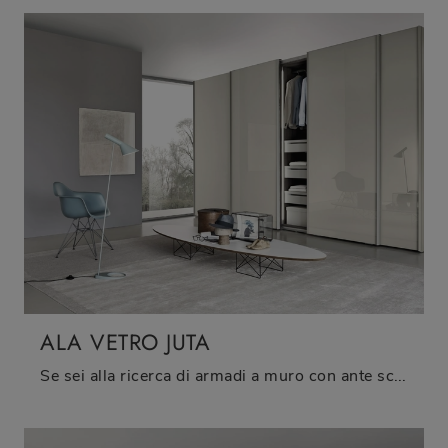
ALA VETRO JUTA
Se sei alla ricerca di armadi a muro con ante scorrevoli, clicca e scopri l'armadio Ala Vetro Juta di Sangiacomo in vetro.