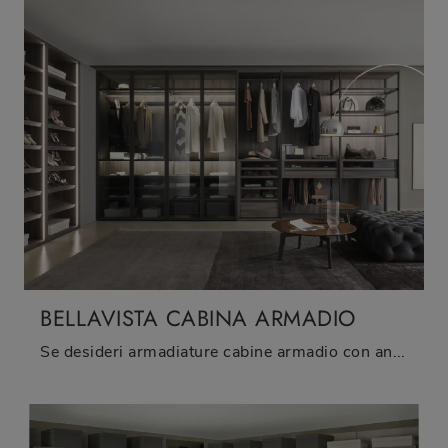
BELLAVISTA CABINA ARMADIO
Se desideri armadiature cabine armadio con ante battenti, clicca e scopri l'armadio Bellavista Cabina Armadio di Sangiacomo in melaminico.