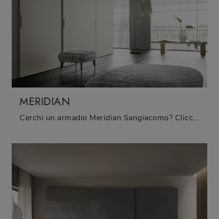
MERIDIAN
Cerchi un armadio Meridian Sangiacomo? Clicca subito! Gli armadi a muro con ante scorrevoli ti aspettano.