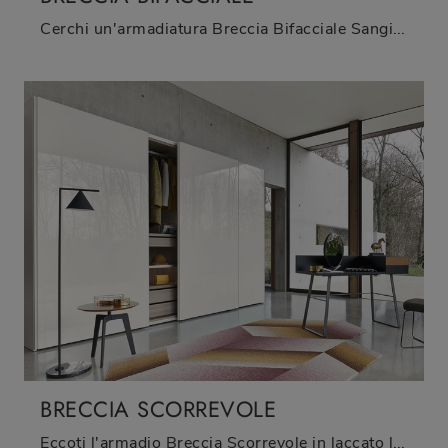
Cerchi un'armadiatura Breccia Bifacciale Sangiacomo? Clicca subito! Gli armadi componibili con ante battenti ti aspettano.
BRECCIA SCORREVOLE
Eccoti l'armadio Breccia Scorrevole in laccato lucido di Sangiacomo! Una ricca gamma di armadi a muro con ante scorrevoli.