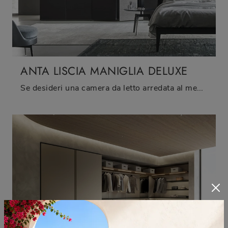
ANTA LISCIA MANIGLIA DELUXE
Se desideri una camera da letto arredata al meglio, scegli l'armadio Anta Liscia Maniglia Deluxe con ante battenti di Sangiacomo!