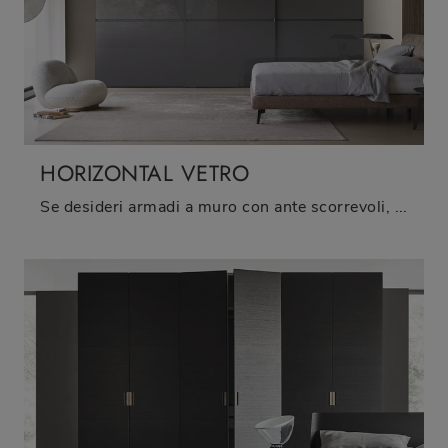
HORIZONTAL VETRO
Se desideri armadi a muro con ante scorrevoli, clicca e scopri l'armadio Horizontal Vetro di Sangiacomo in vetro.