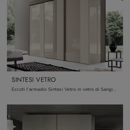
SINTESI VETRO
Eccoti l'armadio Sintesi Vetro in vetro di Sangiacomo! Un ricco catalogo di armadi a muro con ante scorrevoli.