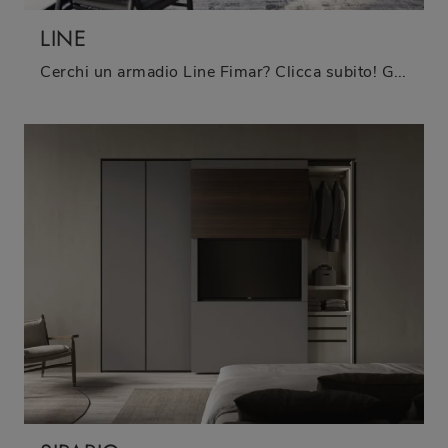
LINE
Cerchi un armadio Line Fimar? Clicca subito! Gli armadi a muro con ante scorrevoli ti aspettano.